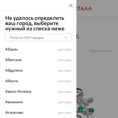
Не удалось определить
ваш город, выберите
Главная
Каталог
Броши
Фианит
нужный из списка ниже
Брошь, серебро, фианит,
15100113452-502
Абакан
доставка
Артикул:
15100113452-502
Написать отзыв
Абатское
доставка
Абдулино
доставка
64%
Абинск
доставка
Авило-Успенка
доставка
Авсюнино
доставка
Агалатово
доставка