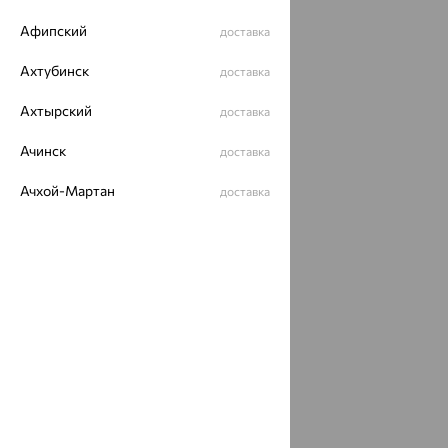
ОГРН 1044800168379
Политика конфеденциальности
Афипский
доставка
Разработка сайта —
CUBA
Ахтубинск
доставка
Ахтырский
доставка
Ачинск
доставка
Ачхой-Мартан
доставка
Аша
доставка
аэропорт Шереметьево
доставка
Бабаево
доставка
Бабаюрт
доставка
Бавлы
доставка
Бавтугай
доставка