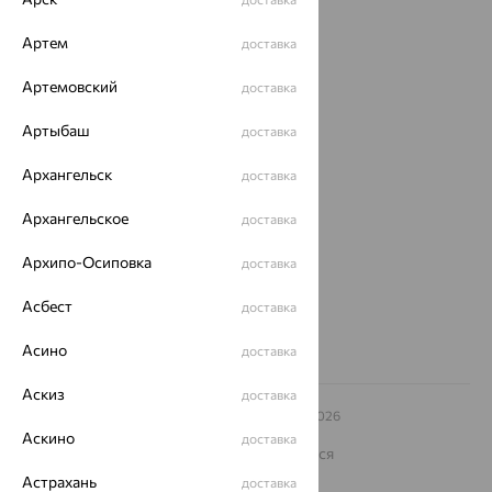
Акции
Артем
доставка
Магазины
Артемовский
Покупателям
доставка
О нас
Артыбаш
доставка
Магазины и доставка
г. Липецк
Архангельск
доставка
ул. Зегеля, 27/2
еще 3
Архангельское
доставка
Другие города
Архипо-Осиповка
доставка
8 (800) 250-02-30
Заказать звонок
Асбест
доставка
Асино
доставка
Аскиз
доставка
© ООО «Ювелирный дом «Кристалл»,
2009
– 2026
Архив акций
Архив изделий
Карта сайта
Аскино
доставка
На информационном ресурсе применяются
рекомендательные технологии
Астрахань
доставка