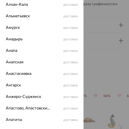
пальто или лаконичное платье, добавляя образу графичности и
Алхан-Кала
доставка
характера.
Альметьевск
доставка
Доставка и оплата
Амурск
доставка
Анадырь
доставка
Гарантия и возврат
Анапа
доставка
Анапская
доставка
Анастасиевка
доставка
Похожие изделия
Ангарск
доставка
64%
64%
64%
64%
64%
Анжеро-Судженск
доставка
Апастово, Апастовский район
доставка
Апатиты
доставка