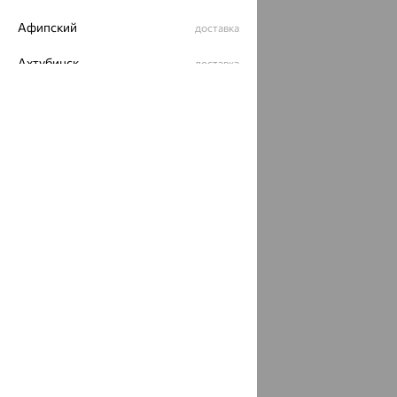
Афипский
доставка
Ахтубинск
доставка
Ахтырский
доставка
Ачинск
доставка
Ачхой-Мартан
доставка
Аша
доставка
аэропорт Шереметьево
доставка
Бабаево
доставка
Бабаюрт
доставка
Бавлы
доставка
Бавтугай
доставка