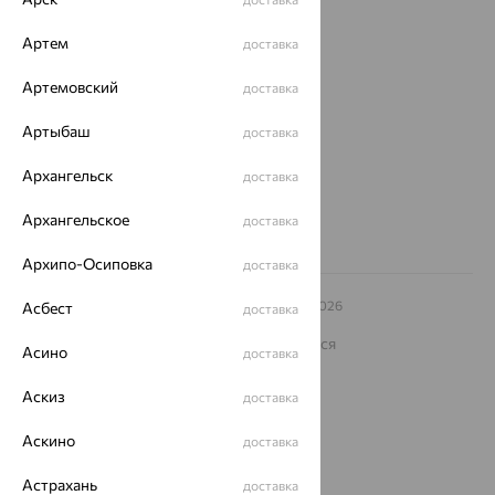
О нас
Артем
доставка
Магазины и доставка
г. Липецк
ул. Зегеля, 27/2
Артемовский
доставка
еще 3
Артыбаш
доставка
Другие города
8 (800) 250-02-30
Архангельск
доставка
Заказать звонок
Архангельское
доставка
Архипо-Осиповка
доставка
© ООО «Ювелирный дом «Кристалл»,
2009
– 2026
Асбест
доставка
Архив акций
Архив изделий
Карта сайта
На информационном ресурсе применяются
Асино
доставка
рекомендательные технологии
ОГРН 1044800168379
Аскиз
доставка
Политика конфеденциальности
Аскино
доставка
Разработка сайта —
CUBA
Астрахань
доставка