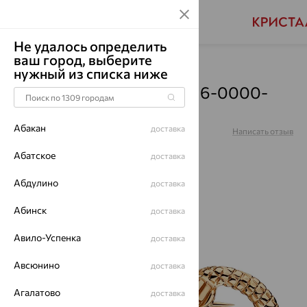
Не удалось определить
ваш город, выберите
Главная
Каталог
Броши
нужный из списка ниже
Брошь, золото, 007-0016-0000-
010
Абакан
доставка
Артикул:
007-0016-0000-010
Написать отзыв
Абатское
доставка
Абдулино
доставка
64%
Абинск
доставка
Авило-Успенка
доставка
Авсюнино
доставка
Агалатово
доставка