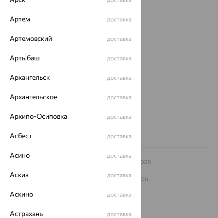
Покупателям
Артем
доставка
О нас
Артемовский
доставка
Магазины и доставка
г. Липецк
Артыбаш
доставка
ул. Зегеля, 27/2
еще 3
Архангельск
доставка
Другие города
Архангельское
доставка
8 (800) 250-02-30
Заказать звонок
Архипо-Осиповка
доставка
Асбест
доставка
Асино
доставка
© ООО «Ювелирный дом «Кристалл»,
2009
– 2026
Архив акций
Архив изделий
Карта сайта
Аскиз
доставка
На информационном ресурсе применяются
рекомендательные технологии
Аскино
доставка
ОГРН 1044800168379
Политика конфеденциальности
Астрахань
доставка