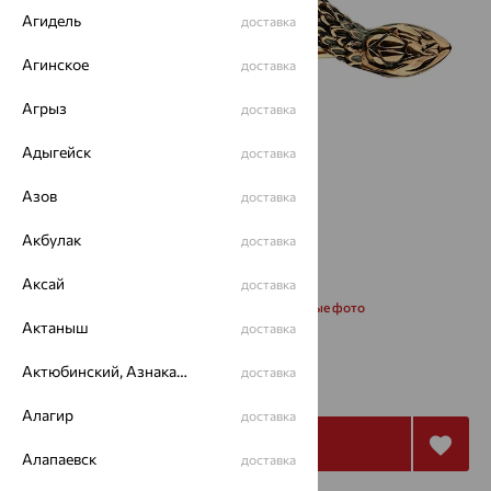
Агидель
доставка
Агинское
доставка
Агрыз
доставка
Адыгейск
доставка
Азов
доставка
Акбулак
доставка
Аксай
доставка
Запросить дополнительные фото
Актаныш
доставка
от 22 296
Актюбинский, Азнакаевский район
доставка
₽
61 932
₽
Алагир
доставка
Купить
Алапаевск
доставка