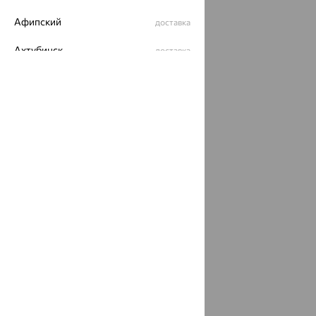
Разработка сайта —
CUBA
Афипский
доставка
Ахтубинск
доставка
Ахтырский
доставка
Ачинск
доставка
Ачхой-Мартан
доставка
Аша
доставка
аэропорт Шереметьево
доставка
Бабаево
доставка
Бабаюрт
доставка
Бавлы
доставка
Бавтугай
доставка