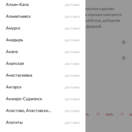
Алхан-Кала
доставка
Золотой оттенок подчёркивает рельефный рисунок и делает
композицию заметной в образе. Такая брошь хорошо смотрится
Альметьевск
доставка
на лацкане жакета, пальто, платье или плотной блузе, добавляя
стилю акцент с характером и выразительной формой.
Амурск
доставка
Анадырь
доставка
Доставка и оплата
Анапа
доставка
Гарантия и возврат
Анапская
доставка
Анастасиевка
доставка
Ангарск
доставка
Похожие изделия
Анжеро-Судженск
доставка
Апастово, Апастовский район
доставка
64%
70%
64%
64%
64%
Апатиты
доставка