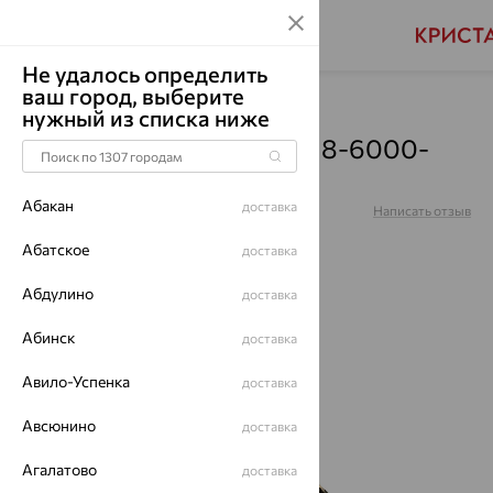
Не удалось определить
ваш город, выберите
Главная
Каталог
Броши
нужный из списка ниже
Брошь, золото, 007-0018-6000-
012
Абакан
доставка
Артикул:
007-0018-6000-012
Написать отзыв
Купили 117 раз
Абатское
доставка
Абдулино
доставка
Абинск
доставка
64%
Авило-Успенка
доставка
Авсюнино
доставка
Агалатово
доставка