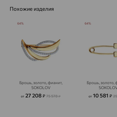
Похожие изделия
64%
64%
Брошь, золото, фианит,
Брошь, золото, 
SOKOLOV
SOKOLO
27 208
10 581
₽
₽
75 578
2
от
₽
от