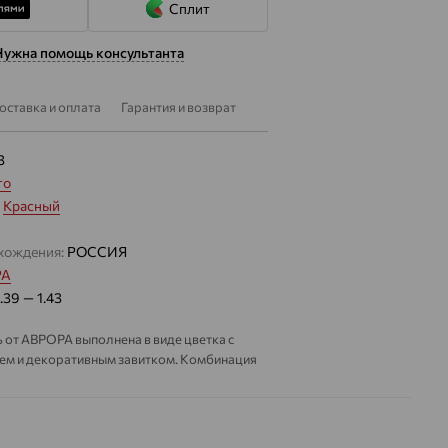
Сплит
Нужна помощь консультанта
оставка и оплата
Гарантия и возврат
3
то
:
Красный
хождения:
РОССИЯ
РА
1.39 — 1.43
 от АВРОРА выполнена в виде цветка с
ем и декоративным завитком. Комбинация
ого металла делает композицию более
, а небольшой светлый акцент в центре
елию аккуратное сияние.