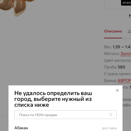
Описание
Д
Вес:
1.39 — 1.4
Металл:
Золо
Цвет металла
Проба:
585
Страна проис
Бренд:
АВРО
Вес металла:
Не удалось определить ваш
город, выберите нужный из
Золотая брошь
списка ниже
плавным стебл
жёлтого и бел
выразительной
добавляет изд
Абакан
доставка