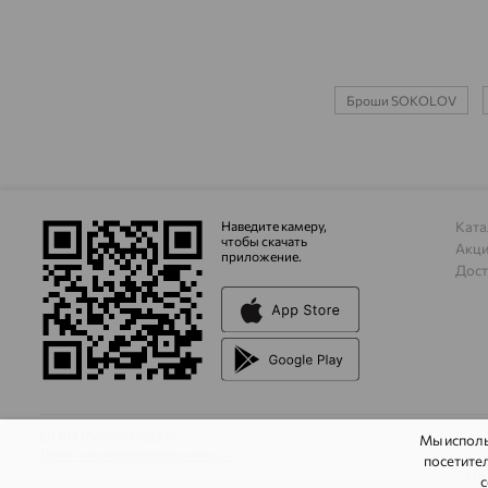
Броши SOKOLOV
Наведите камеру,
Ката
чтобы скачать
Акц
приложение.
Дост
ОГРН 1044800168379
Мы испол
Политика конфеденциальности
посетител
На
с