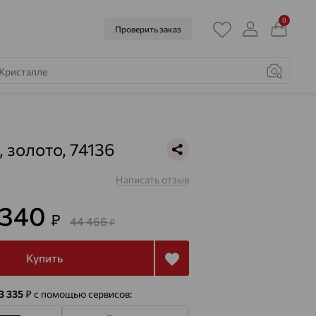
0
Проверить заказ
, золото, 74136
Написать отзыв
 340
₽
44 466
₽
Купить
 3 335
₽
с помощью сервисов: