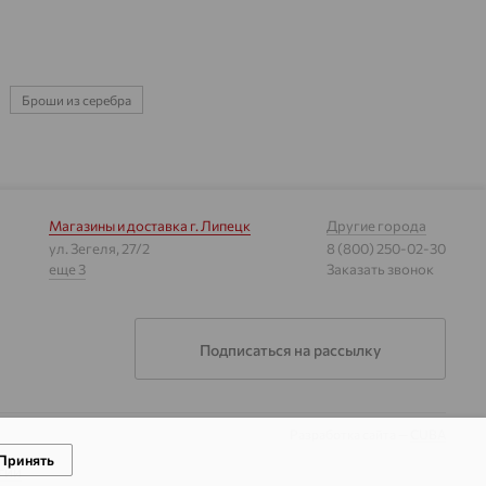
Броши из серебра
Магазины и доставка
г. Липецк
Другие города
ул. Зегеля, 27/2
8 (800) 250-02-30
еще 3
Заказать звонок
Подписаться на рассылку
Разработка сайта —
CUBA
Принять
гии