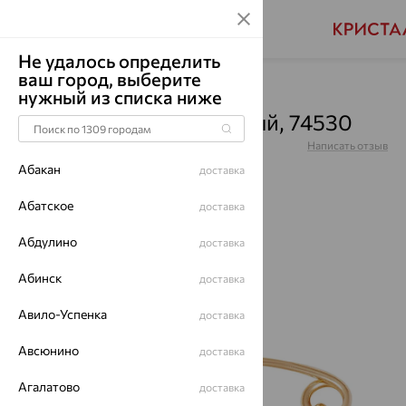
Не удалось определить
ваш город, выберите
Главная
Каталог
Броши
нужный из списка ниже
Булавка, золото, красный, 74530
Артикул:
74530
Написать отзыв
Купили 117 раз
Абакан
доставка
Абатское
доставка
Абдулино
доставка
64%
Абинск
доставка
Авило-Успенка
доставка
Авсюнино
доставка
Агалатово
доставка