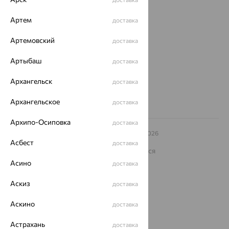
Магазины и доставка
г. Липецк
Артем
доставка
ул. Зегеля, 27/2
еще 3
Артемовский
доставка
Другие города
Артыбаш
доставка
8 (800) 250-02-30
Заказать звонок
Архангельск
доставка
Архангельское
доставка
Архипо-Осиповка
доставка
© ООО «Ювелирный дом «Кристалл»,
2009
– 2026
Архив акций
Архив изделий
Карта сайта
Асбест
доставка
На информационном ресурсе применяются
рекомендательные технологии
Асино
доставка
ОГРН 1044800168379
Политика конфеденциальности
Аскиз
доставка
Разработка сайта —
CUBA
Аскино
доставка
Астрахань
доставка