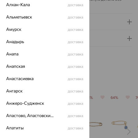
Алхан-Кала
доставка
лишней перегруженности.
Альметьевск
доставка
Доставка и оплата
Амурск
доставка
Гарантия и возврат
Анадырь
доставка
Анапа
доставка
Анапская
доставка
Анастасиевка
Похожие изделия
доставка
Ангарск
доставка
70%
70%
64%
64%
64%
Анжеро-Судженск
доставка
Апастово, Апастовский район
доставка
Апатиты
доставка