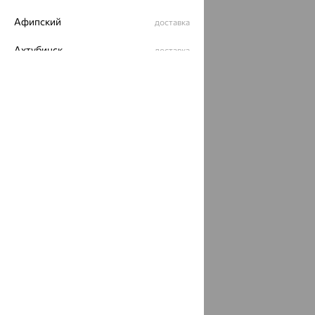
Афипский
доставка
Ахтубинск
доставка
Ахтырский
доставка
Ачинск
доставка
Ачхой-Мартан
доставка
Аша
доставка
аэропорт Шереметьево
доставка
Бабаево
доставка
Бабаюрт
доставка
Бавлы
доставка
Бавтугай
доставка