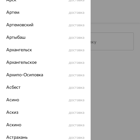
73 941
₽
205 392
от
₽
Артем
доставка
Артемовский
доставка
Артыбаш
доставка
Подписаться на рассылку
Архангельск
доставка
Архангельское
доставка
Каталог
Архипо-Осиповка
Акции
доставка
Асбест
Магазины
доставка
Покупателям
Асино
доставка
О нас
Аскиз
доставка
Магазины и доставка
г. Липецк
Аскино
доставка
ул. Зегеля, 27/2
еще 3
Астрахань
доставка