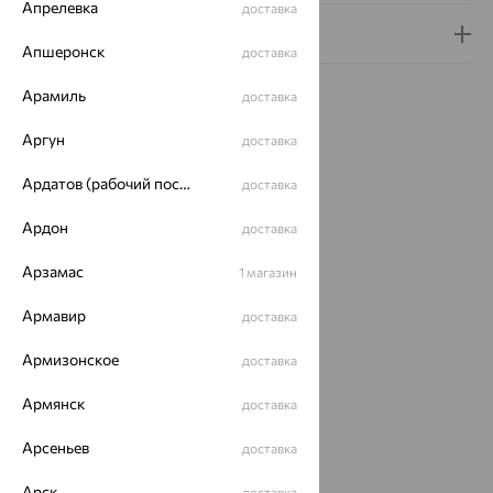
Апрелевка
доставка
Гарантия и возврат
Апшеронск
доставка
Арамиль
доставка
Аргун
доставка
Похожие изделия
Ардатов (рабочий поселок)
доставка
Ардон
доставка
64%
Арзамас
1 магазин
Армавир
доставка
Армизонское
доставка
Армянск
доставка
Брошь, золото, агат/
Арсеньев
доставка
друза агата, SOKOLOV
Арск
доставка