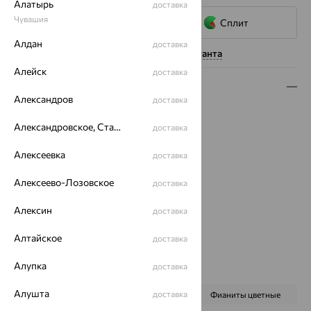
Алатырь
доставка
Чувашия
Сплит
Алдан
доставка
Нужна помощь консультанта
Алейск
доставка
Описание
Александров
доставка
Вес:
3.87
Александровское, Ставропольский край
доставка
Металл:
Золото
Цвет металла:
Красный
Алексеевка
доставка
Проба:
585
Страна происхождения:
РОССИЯ
Алексеево-Лозовское
доставка
Вставка:
Агат/друза агата
Бренд:
MAGIC STONES
Алексин
доставка
Цвет вставки:
Алтайское
доставка
Вес металла:
2.93
Наименование цвета вставки:
Микс
Алупка
доставка
Характеристика вставки:
Алушта
доставка
ВИД КАМНЯ
Агат зеленый
Фианиты цветные