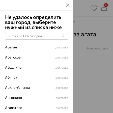
0
Не удалось определить
ваш город, выберите
Главная
Каталог
Броши
Агат/друза агата
нужный из списка ниже
Брошь, золото, агат/друза агата,
07-1-083-0951-012
Абакан
доставка
Артикул:
07-1-083-0951-012
Написать отзыв
Абатское
доставка
Абдулино
доставка
64%
Абинск
доставка
Авило-Успенка
доставка
Авсюнино
доставка
Агалатово
доставка