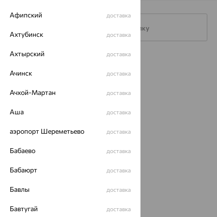
Афипский
доставка
Подписаться на рассылку
Ахтубинск
доставка
Ахтырский
доставка
Каталог
Ачинск
доставка
Акции
Ачхой-Мартан
доставка
Магазины
Аша
доставка
Покупателям
аэропорт Шереметьево
доставка
О нас
Бабаево
Магазины и доставка
г. Липецк
доставка
ул. Зегеля, 27/2
Бабаюрт
доставка
еще 3
Другие города
Бавлы
доставка
8 (800) 250-02-30
Заказать звонок
Бавтугай
доставка