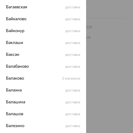
Багаевская
доставка
Байкалово
доставка
© ООО «Ювелирный дом «Кристалл»,
2009
– 2026
Байконур
доставка
Архив акций
Архив изделий
Карта сайта
На информационном ресурсе применяются
рекомендательные технологии
Баклаши
доставка
ОГРН 1044800168379
Баксан
доставка
Политика конфеденциальности
Разработка сайта —
CUBA
Балабаново
доставка
Балаково
2 магазина
Балахна
доставка
Балашиха
доставка
Балашов
доставка
Балезино
доставка