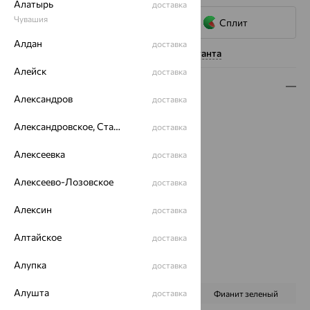
Алатырь
доставка
Чувашия
Сплит
Алдан
доставка
Нужна помощь консультанта
Алейск
доставка
Описание
Александров
доставка
Вес:
2.78
Александровское, Ставропольский край
доставка
Металл:
Золото
Цвет металла:
Красный
Алексеевка
доставка
Проба:
585
Страна происхождения:
РОССИЯ
Алексеево-Лозовское
доставка
Вставка:
Агат/друза агата
Бренд:
MAGIC STONES
Алексин
доставка
Цвет вставки:
Алтайское
доставка
Вес металла:
2.495
Наименование цвета вставки:
Зеленый
Алупка
доставка
Характеристика вставки:
Алушта
доставка
ВИД КАМНЯ
Агат
Фианит зеленый