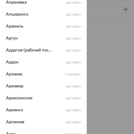
Апрелевка
доставка
Гарантия и возврат
Апшеронск
доставка
Арамиль
доставка
Аргун
доставка
Похожие изделия
Ардатов (рабочий поселок)
доставка
Ардон
доставка
64%
Арзамас
1 магазин
Армавир
доставка
Армизонское
доставка
Армянск
доставка
Брошь,
Арсеньев
доставка
золото,
агат/
Арск
доставка