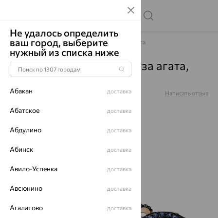
Не удалось определить
ваш город, выберите
Главная
Каталог
Броши
Агат/друза агата
нужный из списка ниже
Брошь, золото, агат/друза агата,
07-1-140-0951-012
Абакан
доставка
Артикул:
07-1-140-0951-012
Написать отзыв
Абатское
доставка
Абдулино
доставка
64%
Абинск
доставка
Авило-Успенка
доставка
Авсюнино
доставка
Агалатово
доставка