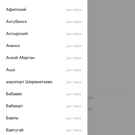
Покупателям
Афипский
доставка
О нас
Ахтубинск
доставка
Магазины и доставка
г. Липецк
Ахтырский
доставка
ул. Зегеля, 27/2
еще 3
Ачинск
доставка
Другие города
Ачхой-Мартан
доставка
8 (800) 250-02-30
Заказать звонок
Аша
доставка
аэропорт Шереметьево
доставка
Бабаево
доставка
© ООО «Ювелирный дом «Кристалл»,
2009
– 2026
Архив акций
Архив изделий
Карта сайта
Бабаюрт
доставка
На информационном ресурсе применяются
рекомендательные технологии
Бавлы
доставка
ОГРН 1044800168379
Политика конфеденциальности
Бавтугай
доставка