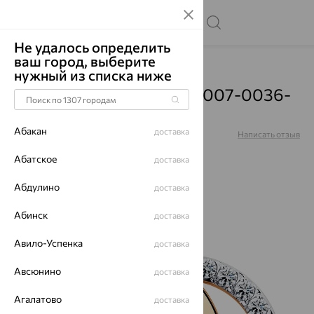
Не удалось определить
ваш город, выберите
Главная
Каталог
Броши
Фианит
нужный из списка ниже
Брошь, золото, фианит, 007-0036-
0001-011
Абакан
доставка
Артикул:
007-0036-0001-011
Написать отзыв
Абатское
доставка
Абдулино
доставка
Абинск
доставка
64%
Авило-Успенка
доставка
Авсюнино
доставка
Агалатово
доставка