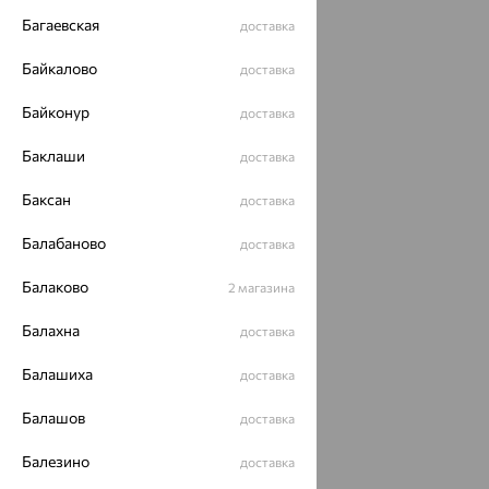
Разработка сайта —
CUBA
Багаевская
доставка
Байкалово
доставка
Байконур
доставка
Баклаши
доставка
Баксан
доставка
Балабаново
доставка
Балаково
2 магазина
Балахна
доставка
Балашиха
доставка
Балашов
доставка
Балезино
доставка