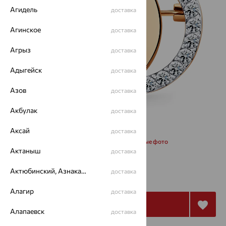
Агидель
доставка
Агинское
доставка
Агрыз
доставка
Адыгейск
доставка
Азов
доставка
Акбулак
доставка
Аксай
доставка
Запросить дополнительные фото
Актаныш
доставка
38 419
Актюбинский, Азнакаевский район
доставка
₽
106 720
₽
Алагир
доставка
Купить
Алапаевск
доставка