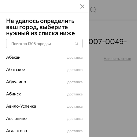
Не удалось определить
ваш город, выберите
Главная
Каталог
Броши
Фианит
нужный из списка ниже
Брошь, золото, фианит, 007-0049-
0001-011
Абакан
доставка
Артикул:
007-0049-0001-011
Написать отзыв
Абатское
доставка
Абдулино
доставка
64%
Абинск
доставка
Авило-Успенка
доставка
Авсюнино
доставка
Агалатово
доставка