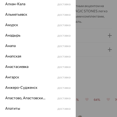
Алхан-Кала
доставка
Лаконичная композиция делает брошь заметным акцентом на
одежде, не перегружая образ. Модель от MAGIC STONES легко
Альметьевск
доставка
сочетается с повседневными и более нарядными комплектами,
добавляя им аккуратную декоративную деталь.
Амурск
доставка
Анадырь
Доставка и оплата
доставка
Анапа
доставка
Гарантия и возврат
Анапская
доставка
Анастасиевка
доставка
Ангарск
доставка
Похожие изделия
Анжеро-Судженск
доставка
Апастово, Апастовский район
доставка
64%
70%
64%
64%
64%
Апатиты
доставка