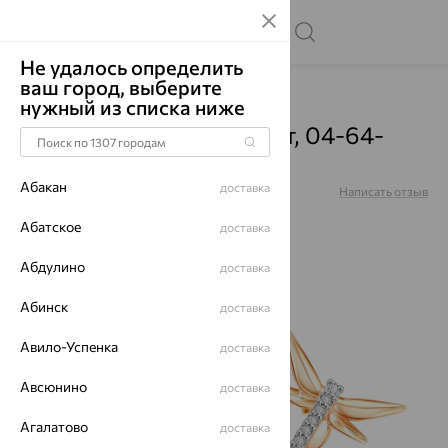
Не удалось определить
ваш город, выберите
Главная
Каталог
Броши
Фианит
нужный из списка ниже
Булавка, золото, фианит, 04-64-
0014-00
Абакан
доставка
Артикул:
04-64-0014-00
Написать отзыв
Абатское
доставка
Абдулино
доставка
65%
Абинск
доставка
Авило-Успенка
доставка
Авсюнино
доставка
Агалатово
доставка