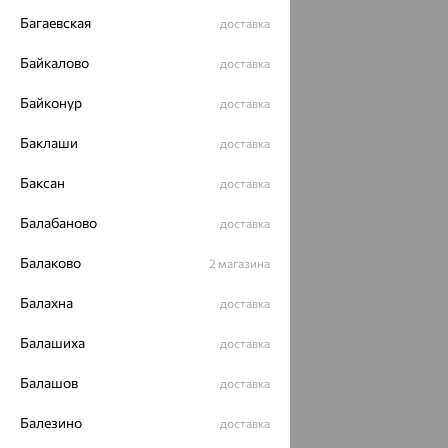
Багаевская
доставка
ОГРН 1044800168379
Политика конфеденциальности
Байкалово
доставка
Разработка сайта —
CUBA
Байконур
доставка
Баклаши
доставка
Баксан
доставка
Балабаново
доставка
Балаково
2 магазина
Балахна
доставка
Балашиха
доставка
Балашов
доставка
Балезино
доставка