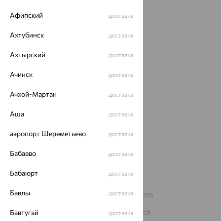
Акции
Афипский
доставка
Магазины
Ахтубинск
доставка
Покупателям
Ахтырский
доставка
О нас
Ачинск
доставка
Магазины и доставка
г. Липецк
Ачхой-Мартан
ул. Зегеля, 27/2
доставка
еще 3
Аша
доставка
Другие города
8 (800) 250-02-30
аэропорт Шереметьево
доставка
Заказать звонок
Бабаево
доставка
Бабаюрт
доставка
Бавлы
доставка
© ООО «Ювелирный дом «Кристалл»,
2009
– 2026
Архив акций
Архив изделий
Карта сайта
На информационном ресурсе применяются
Бавтугай
доставка
рекомендательные технологии