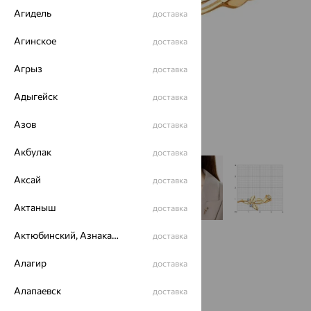
Агидель
доставка
Агинское
доставка
Агрыз
доставка
Адыгейск
доставка
Азов
доставка
Акбулак
доставка
Аксай
доставка
Актаныш
доставка
Актюбинский, Азнакаевский район
доставка
Алагир
доставка
Алапаевск
доставка