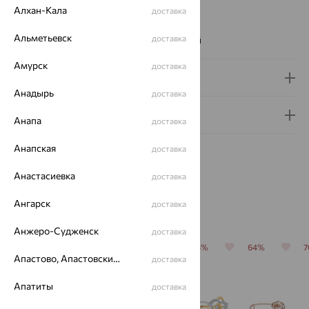
Цвет вставки:
Алхан-Кала
доставка
Вес металла:
1.463 — 1.553
Альметьевск
доставка
Наименование цвета вставки:
Бесцветный
Амурск
доставка
Доставка и оплата
Анадырь
доставка
Гарантия и возврат
Анапа
доставка
Анапская
доставка
Анастасиевка
доставка
Ангарск
доставка
Похожие изделия
Анжеро-Судженск
доставка
64%
64%
64%
64%
64%
Апастово, Апастовский район
доставка
Апатиты
доставка