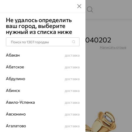
Не удалось определить
ваш город, выберите
Главная
Каталог
Броши
Фианит
нужный из списка ниже
Брошь, золото, фианит, 040202
Артикул:
040202
Написать отзыв
Абакан
доставка
Абатское
доставка
Абдулино
64%
доставка
Абинск
доставка
Авило-Успенка
доставка
Авсюнино
доставка
Агалатово
доставка