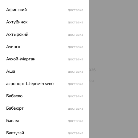
ул. Зегеля, 27/2
Афипский
доставка
еще 3
Ахтубинск
доставка
Другие города
8 (800) 250-02-30
Ахтырский
доставка
Заказать звонок
Ачинск
доставка
Ачхой-Мартан
доставка
© ООО «Ювелирный дом «Кристалл»,
2009
– 2026
Аша
доставка
Архив акций
Архив изделий
Карта сайта
На информационном ресурсе применяются
аэропорт Шереметьево
доставка
рекомендательные технологии
ОГРН 1044800168379
Бабаево
доставка
Политика конфеденциальности
Бабаюрт
доставка
Разработка сайта —
CUBA
Бавлы
доставка
Бавтугай
доставка