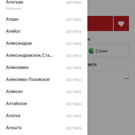
от 18 895
Алатырь
доставка
₽
52 485
₽
Чувашия
Алдан
доставка
Купить
Алейск
доставка
4 платежа по 4 724
₽
с помощью сервисов:
Александров
доставка
Сплит
Александровское, Ставропольский край
доставка
Нужна помощь консультанта
Алексеевка
доставка
Описание
Алексеево-Лозовское
доставка
Вес:
1.5 — 1.59
Алексин
доставка
Металл:
Золото
Алтайское
Цвет металла:
Красный
доставка
Проба:
585
Алупка
доставка
Страна происхождения:
РОССИЯ
Вставка:
Фианит
Алушта
доставка
Бренд:
SOKOLOV