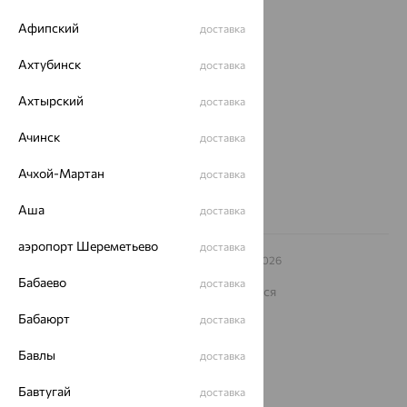
О нас
Афипский
доставка
Магазины и доставка
г. Липецк
Ахтубинск
доставка
ул. Зегеля, 27/2
еще 3
Ахтырский
доставка
Другие города
Ачинск
доставка
8 (800) 250-02-30
Заказать звонок
Ачхой-Мартан
доставка
Аша
доставка
аэропорт Шереметьево
доставка
© ООО «Ювелирный дом «Кристалл»,
2009
– 2026
Архив акций
Архив изделий
Карта сайта
Бабаево
доставка
На информационном ресурсе применяются
рекомендательные технологии
Бабаюрт
доставка
ОГРН 1044800168379
Политика конфеденциальности
Бавлы
доставка
Разработка сайта —
CUBA
Бавтугай
доставка