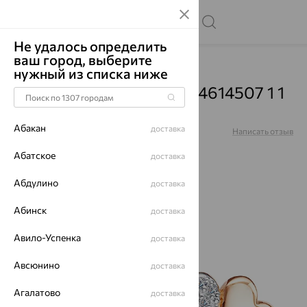
Не удалось определить
ваш город, выберите
Главная
Каталог
Броши
Фианит
нужный из списка ниже
Брошь, золото, фианит, 4614507 1 1
1
Абакан
доставка
Артикул:
4614507 1 1 1
Написать отзыв
Абатское
доставка
Абдулино
доставка
64%
Абинск
доставка
Авило-Успенка
доставка
Авсюнино
доставка
Агалатово
доставка