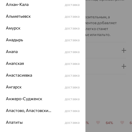
Алхан-Кала
доставка
композиции.
Альметьевск
доставка
Золотая основа делает дизайн тёплым и выразительным, а
сочетание гладких и инкрустированных элементов добавляет
Амурск
доставка
украшению графичности. Брошь SOKOLOV легко станет
заметным акцентом на лацкане жакета, платье или пальто.
Анадырь
доставка
Доставка и оплата
Анапа
доставка
Анапская
доставка
Гарантия и возврат
Анастасиевка
доставка
Ангарск
доставка
Анжеро-Судженск
доставка
Похожие изделия
Апастово, Апастовский район
доставка
Апатиты
доставка
64%
64%
64%
64%
64%