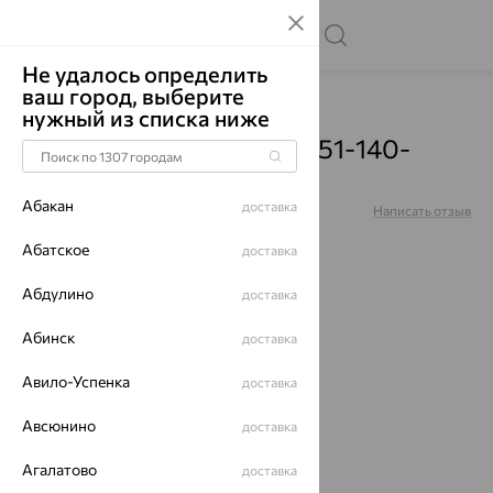
Не удалось определить
ваш город, выберите
Главная
Каталог
Броши
Фианит
нужный из списка ниже
Брошь, золото, фианит, 51-140-
00319-1
Абакан
доставка
Артикул:
51-140-00319-1
Написать отзыв
Абатское
доставка
Абдулино
доставка
Абинск
доставка
64%
Авило-Успенка
доставка
Авсюнино
доставка
Агалатово
доставка