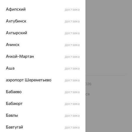
О нас
Афипский
доставка
Магазины и доставка
г. Липецк
Ахтубинск
доставка
ул. Зегеля, 27/2
еще 3
Ахтырский
доставка
Другие города
Ачинск
доставка
8 (800) 250-02-30
Заказать звонок
Ачхой-Мартан
доставка
Аша
доставка
аэропорт Шереметьево
доставка
© ООО «Ювелирный дом «Кристалл»,
2009
– 2026
Архив акций
Архив изделий
Карта сайта
Бабаево
доставка
На информационном ресурсе применяются
рекомендательные технологии
Бабаюрт
доставка
ОГРН 1044800168379
Политика конфеденциальности
Бавлы
доставка
Разработка сайта —
CUBA
Бавтугай
доставка