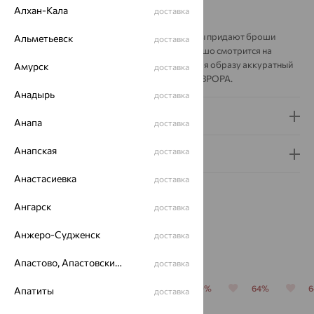
но не перегруженным.
Алхан-Кала
доставка
Ажурные элементы и дугообразные контуры придают броши
Альметьевск
доставка
лёгкость и динамику. Такое украшение хорошо смотрится на
лацкане жакета, платье или пальто, добавляя образу аккуратный
Амурск
доставка
блеск и завершённость. Производитель — АВРОРА.
Анадырь
доставка
Доставка и оплата
Анапа
доставка
Анапская
доставка
Гарантия и возврат
Анастасиевка
доставка
Ангарск
доставка
Анжеро-Судженск
доставка
Похожие изделия
Апастово, Апастовский район
доставка
64%
64%
64%
70%
64%
Апатиты
доставка