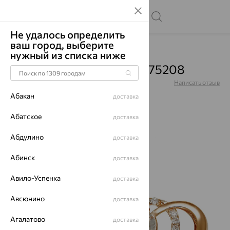
Не удалось определить
ваш город, выберите
Главная
Каталог
Броши
Фианит
нужный из списка ниже
Брошь, золото, фианит, 75208
Артикул:
75208
Написать отзыв
Абакан
доставка
Абатское
доставка
Абдулино
64%
доставка
Абинск
доставка
Авило-Успенка
доставка
Авсюнино
доставка
Агалатово
доставка