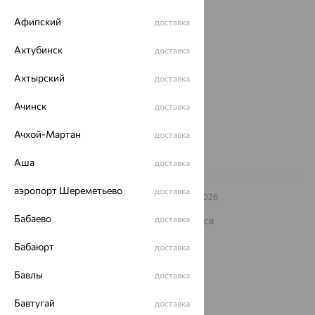
О нас
Афипский
доставка
Магазины и доставка
г. Липецк
Ахтубинск
доставка
ул. Зегеля, 27/2
еще 3
Ахтырский
доставка
Другие города
8 (800) 250-02-30
Ачинск
доставка
Заказать звонок
Ачхой-Мартан
доставка
Аша
доставка
аэропорт Шереметьево
доставка
© ООО «Ювелирный дом «Кристалл»,
2009
– 2026
Архив акций
Архив изделий
Карта сайта
Бабаево
доставка
На информационном ресурсе применяются
рекомендательные технологии
Бабаюрт
доставка
ОГРН 1044800168379
Политика конфеденциальности
Бавлы
доставка
Разработка сайта —
CUBA
Бавтугай
доставка