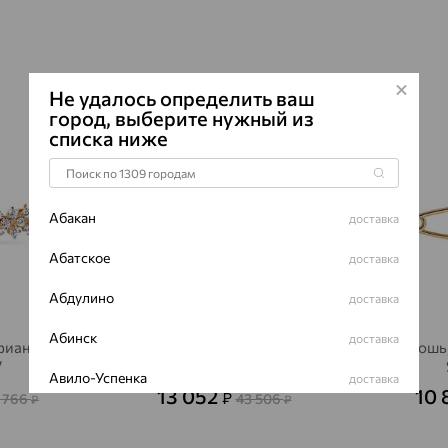
изящного лист
основа делает 
диагональная 
динамику и мяг
Не удалось определить ваш
Такое украшен
город, выберите нужный из
70%
64%
пальто или пла
списка ниже
его в аккурат
вписывается и 
сочетания.
Абакан
доставка
Абатское
доставка
Абдулино
доставка
Абинск
доставка
фианит,
Брошь, золото, фианит,
Брошь,
V
SOKOLOV
Авило-Успенка
доставка
13 052
10 
₽
 766
43 506
₽
₽
Авсюнино
доставка