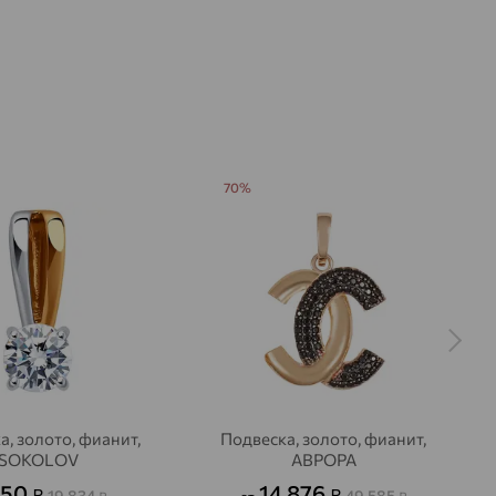
70%
а, золото, фианит,
Подвеска, золото, фианит,
SOKOLOV
АВРОРА
950
14 876
₽
₽
19 834
49 585