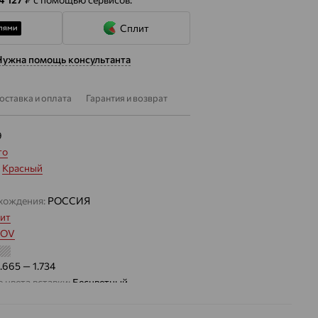
Сплит
Нужна помощь консультанта
оставка и оплата
Гарантия и возврат
9
то
:
Красный
хождения:
РОССИЯ
ит
MOV
1.665 — 1.734
 цвета вставки:
Бесцветный
та с фианитами выполнена в форме