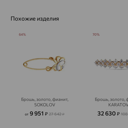
Похожие изделия
64%
70%
Брошь, золото, фианит,
Брошь, золото, 
SOKOLOV
KARATO
9 951
32 630
₽
₽
27 642
108
от
₽