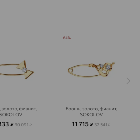
а с ажурным узором. Сквозная золотая
украшение визуально лёгким, а
линия вставок добавляет композиции
кий блеск.
ие хорошо смотрится на лацкане жакета,
64%
тье, подчёркивая линию образа и собирая
ный акцент. Брошь EFREMOV легко
в повседневные, и в более нарядные
 золото, фианит,
Брошь, золото, фианит,
SOKOLOV
SOKOLOV
833
11 715
₽
₽
30 091
32 541
₽
₽