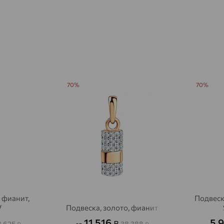
Агалатово
доставка
Агидель
доставка
Агинское
доставка
Агрыз
доставка
Адыгейск
70%
70%
доставка
Азов
доставка
Акбулак
доставка
Аксай
доставка
Актаныш
доставка
Актюбинский, Азнакаевский район
доставка
 фианит,
Подвеск
Алагир
доставка
V
Подвеска, золото, фианит
11 516
5 
₽
8 625
38 388