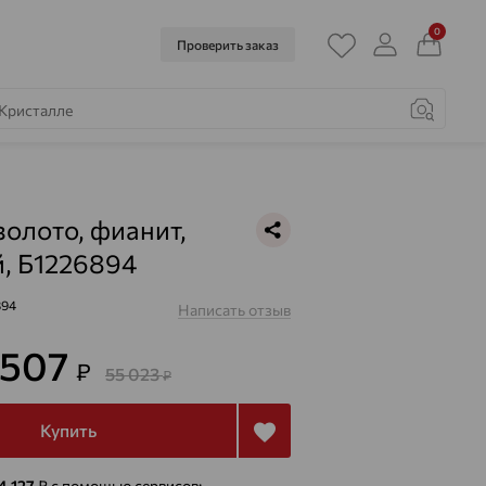
0
Проверить заказ
золото, фианит,
, Б1226894
894
Написать отзыв
 507
₽
55 023
₽
Купить
4 127
₽
с помощью сервисов: