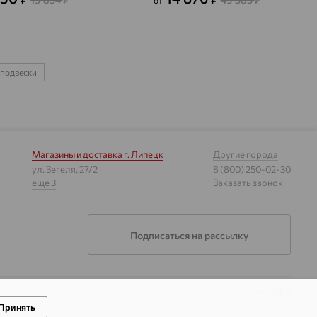
₽
от
₽
подвески
Магазины и доставка
г. Липецк
Другие города
ул. Зегеля, 27/2
8 (800) 250-02-30
еще 3
Заказать звонок
Подписаться на рассылку
Разработка сайта —
CUBA
Принять
гии