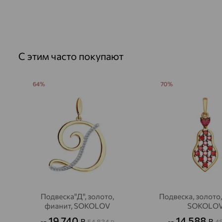
С этим часто покупают
64%
70%
Подвеска"Д", золото,
Подвеска, золото,
фианит, SOKOLOV
SOKOLO
19 740
14 588
₽
₽
54 834
4