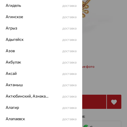
Агидель
доставка
Агинское
доставка
Агрыз
доставка
Адыгейск
доставка
Азов
доставка
Акбулак
доставка
Запросить дополнительные фото
Аксай
доставка
от 26 296
Актаныш
₽
доставка
87 653
₽
Актюбинский, Азнакаевский район
доставка
Купить
Алагир
доставка
4 платежа по 6 574
₽
с помощью сервисов:
Алапаевск
доставка