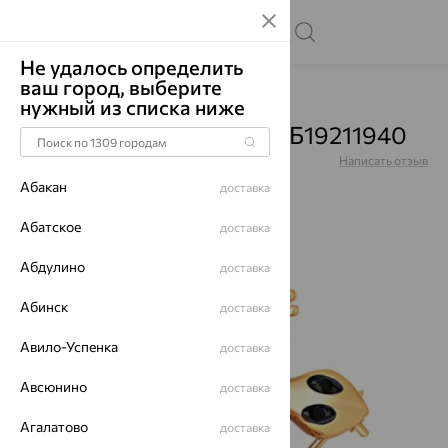
Не удалось определить
ваш город, выберите
Главная
Каталог
Броши
Фианит
нужный из списка ниже
Брошь, золото, фианит, Б19211940
Артикул:
Б19211940
Написать отзыв
Абакан
доставка
Абатское
доставка
Абдулино
70%
доставка
Абинск
доставка
Авило-Успенка
доставка
Авсюнино
доставка
Агалатово
доставка