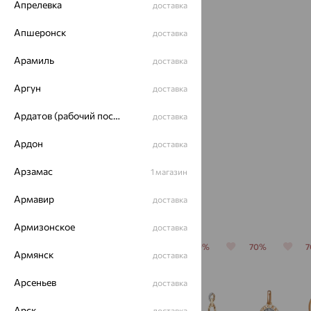
Апрелевка
доставка
Апшеронск
доставка
Арамиль
доставка
Аргун
доставка
Брошь,
Брошь,
Брошь,
Ардатов (рабочий поселок)
доставка
золото,
золото,
золото,
фианит,
фианит
фианит,
Ардон
доставка
28 216
33 590
23 609
₽
₽
₽
SOKOLOV
EFREMOV
78 378
111 965
78 695
₽
₽
₽
Арзамас
1 магазин
Армавир
доставка
С этим часто покупают
Армизонское
доставка
64%
70%
64%
70%
70%
Армянск
доставка
Арсеньев
доставка
Арск
доставка