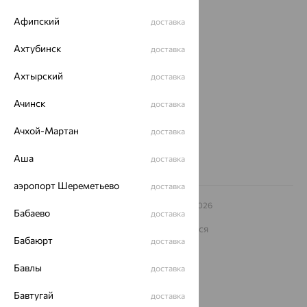
Покупателям
Афипский
доставка
О нас
Ахтубинск
Магазины и доставка
г. Липецк
доставка
ул. Зегеля, 27/2
Ахтырский
доставка
еще 3
Другие города
Ачинск
доставка
8 (800) 250-02-30
Заказать звонок
Ачхой-Мартан
доставка
Аша
доставка
аэропорт Шереметьево
доставка
© ООО «Ювелирный дом «Кристалл»,
2009
– 2026
Бабаево
доставка
Архив акций
Архив изделий
Карта сайта
На информационном ресурсе применяются
рекомендательные технологии
Бабаюрт
доставка
ОГРН 1044800168379
Бавлы
доставка
Политика конфеденциальности
Разработка сайта —
CUBA
Бавтугай
доставка