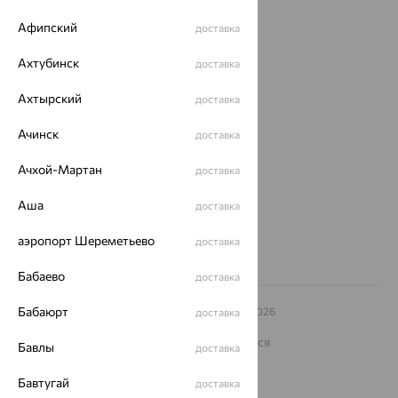
Доставка
Афипский
доставка
Покупателям
Ахтубинск
доставка
О нас
Ахтырский
доставка
Магазины и доставка
г. Липецк
ул. Зегеля, 27/2
Ачинск
доставка
еще 3
Ачхой-Мартан
доставка
Другие города
8 (800) 250-02-30
Аша
доставка
Заказать звонок
аэропорт Шереметьево
доставка
Бабаево
доставка
Бабаюрт
© ООО «Ювелирный дом «Кристалл»,
2009
– 2026
доставка
Архив акций
Архив изделий
Карта сайта
На информационном ресурсе применяются
Бавлы
доставка
рекомендательные технологии
ОГРН 1044800168379
Бавтугай
доставка
Политика конфеденциальности