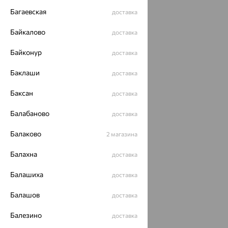
Багаевская
доставка
Разработка сайта —
CUBA
Байкалово
доставка
Байконур
доставка
Баклаши
доставка
Баксан
доставка
Балабаново
доставка
Балаково
2 магазина
Балахна
доставка
Балашиха
доставка
Балашов
доставка
Балезино
доставка