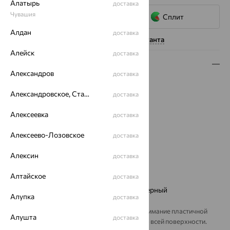
Алатырь
доставка
Чувашия
Сплит
Алдан
доставка
Нужна помощь консультанта
Алейск
доставка
Описание
Александров
доставка
Вес:
1.85 — 1.98
Александровское, Ставропольский край
доставка
Металл:
Золото
Цвет металла:
Красный
Алексеевка
доставка
Проба:
585
Страна происхождения:
РОССИЯ
Алексеево-Лозовское
доставка
Вставка:
Фианит
Бренд:
EFREMOV
Алексин
доставка
Цвет вставки:
Алтайское
доставка
Вес металла:
1.828 — 1.941
Наименование цвета вставки:
Зеленый, Черный
Алупка
доставка
Брошь из золота с фианитами привлекает внимание пластичной
Алушта
доставка
змеевидной формой и ажурным рисунком по всей поверхности.