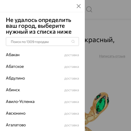
Не удалось определить
ваш город, выберите
Главная
Каталог
Броши
Фианит
нужный из списка ниже
Брошь, золото, фианит, красный,
Б19219322
Абакан
доставка
Артикул:
Б19219322
Написать отзыв
Абатское
доставка
Абдулино
доставка
64%
Абинск
доставка
Авило-Успенка
доставка
Авсюнино
доставка
Агалатово
доставка