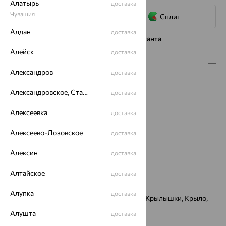
Алатырь
доставка
Чувашия
Сплит
Алдан
доставка
Нужна помощь консультанта
Алейск
доставка
Описание
Александров
доставка
Вес:
2.26
Александровское, Ставропольский край
доставка
Металл:
Золото
Цвет металла:
Красный
Алексеевка
доставка
Проба:
585
Страна происхождения:
РОССИЯ
Алексеево-Лозовское
доставка
Вставка:
Гранат
Бренд:
MAGIC STONES
Алексин
доставка
Цвет вставки:
Алтайское
доставка
Вес металла:
1.814
Наименование цвета вставки:
Красный
Алупка
доставка
Теги поиска 2:
Бабочка, Бабочки, Крылья, Крылышки, Крыло,
,f,jxrf,
Алушта
доставка
Характеристика вставки: