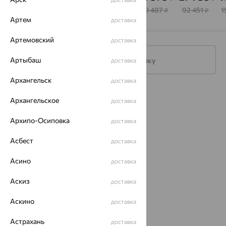
STONES
STONES
STONES
81 814
37 090
55 482
40 487
92 451
1
₽
₽
₽
₽
₽
Артем
доставка
Артемовский
доставка
Артыбаш
Подписаться на рассылку
доставка
Архангельск
доставка
Каталог
Архангельское
доставка
Акции
Архипо-Осиповка
доставка
Доставка
Асбест
доставка
Покупателям
Асино
доставка
О нас
Аскиз
доставка
Магазины и доставка
г. Липецк
ул. Зегеля, 27/2
Аскино
доставка
еще 3
Астрахань
доставка