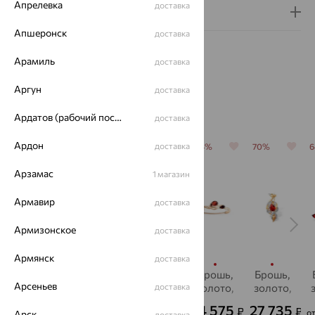
Апрелевка
доставка
Гарантия и возврат
Апшеронск
доставка
Арамиль
доставка
Аргун
доставка
Похожие изделия
Ардатов (рабочий поселок)
доставка
Ардон
доставка
64%
64%
64%
64%
70%
Арзамас
1 магазин
Армавир
доставка
Армизонское
доставка
Армянск
доставка
Брошь,
Брошь,
Брошь,
Брошь,
Брошь,
Арсеньев
золото,
золото,
золото,
доставка
золото,
золото,
гранат
гранат,
гранат,
гранат,
гранат,
29 453
13 352
19 974
14 575
27 735
₽
₽
₽
₽
₽
от
о
Арск
MAGIC
MAGIC
MAGIC
EFREMOV
E
доставка