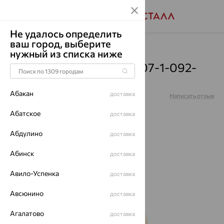
Не удалось определить
ваш город, выберите
Главная
Каталог
Броши
Гранат
нужный из списка ниже
Брошь, золото, гранат, 07-1-092-
0301-011
Абакан
доставка
Артикул:
07-1-092-0301-011
Написать отзыв
Абатское
доставка
Абдулино
доставка
64%
Абинск
доставка
Авило-Успенка
доставка
Авсюнино
доставка
Агалатово
доставка