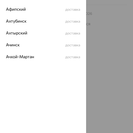
Афипский
доставка
© ООО «Ювелирный дом «Кристалл»,
2009
– 2026
Архив акций
Архив изделий
Карта сайта
Ахтубинск
доставка
На информационном ресурсе применяются
рекомендательные технологии
Ахтырский
доставка
ОГРН 1044800168379
Политика конфеденциальности
Ачинск
доставка
Разработка сайта —
CUBA
Ачхой-Мартан
доставка
Аша
доставка
аэропорт Шереметьево
доставка
Бабаево
доставка
Бабаюрт
доставка
Бавлы
доставка
Бавтугай
доставка