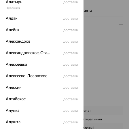
Алатырь
доставка
Чувашия
Нужна помощь консультанта
Алдан
доставка
Описание
Алейск
доставка
Вес:
1.85
Александров
Металл:
Золото
доставка
Цвет металла:
Красный
Александровское, Ставропольский край
доставка
Проба:
585
Страна происхождения:
РОССИЯ
Алексеевка
доставка
Вставка:
Гранат
Бренд:
MAGIC STONES
Алексеево-Лозовское
доставка
Цвет вставки:
Алексин
доставка
Вес металла:
1.612
Наименование цвета вставки:
Красный
Алтайское
доставка
Характеристика вставки:
Алупка
ВИД КАМНЯ
доставка
Гранат
ПРОИСХОЖДЕНИЕ
Натуральный
Алушта
доставка
ЦВЕТ
Красный