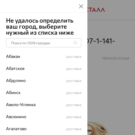
Не удалось определить
ваш город, выберите
Главная
Каталог
Броши
Гранат
нужный из списка ниже
Брошь, золото, гранат, 07-1-141-
0300-010
Абакан
доставка
Артикул:
07-1-141-0300-010
Написать отзыв
Абатское
доставка
Абдулино
доставка
64%
Абинск
доставка
Авило-Успенка
доставка
Авсюнино
доставка
Агалатово
доставка