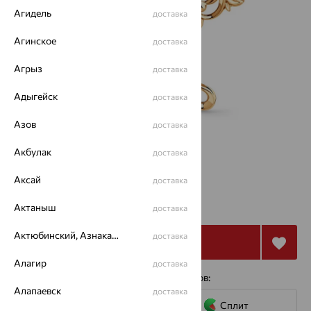
Агидель
доставка
Агинское
доставка
Агрыз
доставка
Адыгейск
доставка
Азов
доставка
Акбулак
доставка
Аксай
доставка
19 974
₽
55 482
Актаныш
₽
доставка
Актюбинский, Азнакаевский район
доставка
Купить
Алагир
доставка
4 платежа по 4 994
₽
с помощью сервисов:
Алапаевск
доставка
Сплит