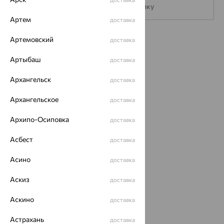
Подписаться на рассылку
Артем
доставка
Артемовский
Каталог
доставка
Артыбаш
Акции
доставка
Доставка
Архангельск
доставка
Покупателям
Архангельское
доставка
О нас
Архипо-Осиповка
доставка
Магазины и доставка
г. Липецк
Асбест
доставка
ул. Зегеля, 27/2
еще 3
Асино
доставка
Другие города
Аскиз
доставка
8 (800) 250-02-30
Заказать звонок
Аскино
доставка
Астрахань
доставка