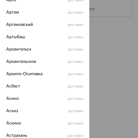
Подписаться на рассылку
Артем
доставка
Артемовский
доставка
Каталог
Артыбаш
доставка
Акции
Архангельск
доставка
Магазины
Архангельское
доставка
Покупателям
Архипо-Осиповка
доставка
О нас
Асбест
доставка
Магазины и доставка
г. Липецк
ул. Зегеля, 27/2
Асино
доставка
еще 3
Другие города
Аскиз
доставка
8 (800) 250-02-30
Заказать звонок
Аскино
доставка
Астрахань
доставка