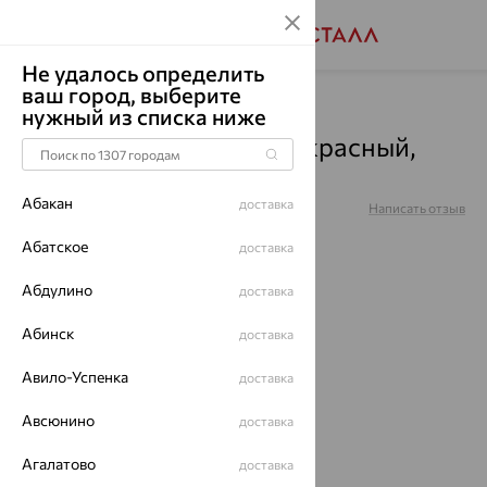
Не удалось определить
ваш город, выберите
Главная
Каталог
Броши
Гранат
нужный из списка ниже
Брошь, золото, гранат, красный,
Б13414755
Абакан
доставка
Артикул:
Б13414755
Написать отзыв
Абатское
доставка
Абдулино
доставка
Абинск
доставка
70%
Авило-Успенка
доставка
Авсюнино
доставка
Агалатово
доставка