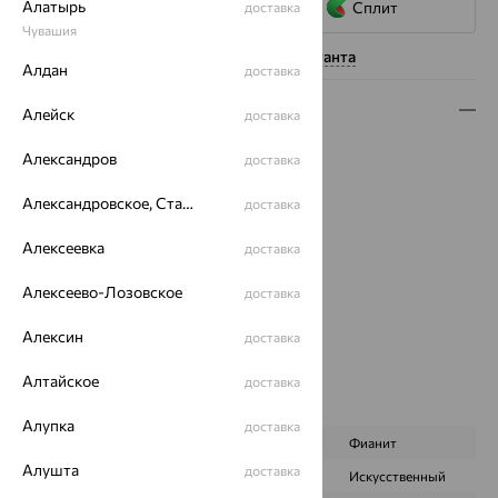
Алатырь
Сплит
доставка
Чувашия
Нужна помощь консультанта
Алдан
доставка
Описание
Алейск
доставка
Вес:
2.89
Александров
доставка
Металл:
Золото
Цвет металла:
Красный
Александровское, Ставропольский край
доставка
Проба:
585
Алексеевка
доставка
Страна происхождения:
РОССИЯ
Вставка:
Гранат
Алексеево-Лозовское
доставка
Бренд:
EFREMOV
Цвет вставки:
Алексин
доставка
Вес металла:
2.653
Алтайское
Наименование цвета вставки:
Красный
доставка
Характеристика вставки:
Алупка
доставка
ВИД КАМНЯ
Гранат
Фианит
Алушта
доставка
ПРОИСХОЖДЕНИЕ
Натуральный
Искусственный