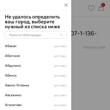
0
Не удалось определить
ваш город, выберите
Главная
Каталог
Броши
Корунд
нужный из списка ниже
Брошь, золото, корунд, 07-1-136-
1600-012
Абакан
доставка
Артикул:
07-1-136-1600-012
Написать отзыв
Абатское
доставка
Абдулино
доставка
64%
Абинск
доставка
Авило-Успенка
доставка
Авсюнино
доставка
Агалатово
доставка