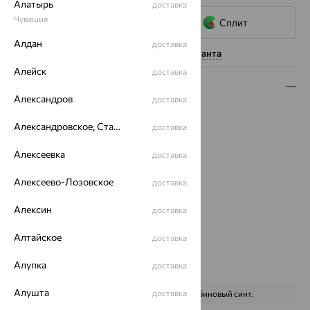
Алатырь
доставка
Чувашия
Сплит
Алдан
доставка
Нужна помощь консультанта
Алейск
доставка
Описание
Александров
доставка
Вес:
2.7
Александровское, Ставропольский край
доставка
Металл:
Золото
Цвет металла:
Красный
Алексеевка
доставка
Проба:
585
Страна происхождения:
РОССИЯ
Алексеево-Лозовское
доставка
Вставка:
Корунд
Бренд:
MAGIC STONES
Алексин
доставка
Цвет вставки:
Алтайское
доставка
Вес металла:
2.31
Наименование цвета вставки:
Красный
Алупка
доставка
Характеристика вставки:
Алушта
доставка
ВИД КАМНЯ
Корунд рубиновый синт.