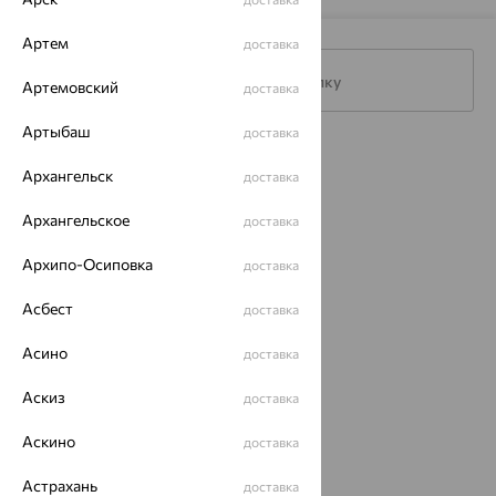
Артем
доставка
Подписаться на рассылку
Артемовский
доставка
Артыбаш
доставка
Каталог
Архангельск
доставка
Акции
Архангельское
доставка
Доставка
Архипо-Осиповка
доставка
Покупателям
Асбест
доставка
О нас
Асино
доставка
Магазины и доставка
г. Липецк
ул. Зегеля, 27/2
Аскиз
доставка
еще 3
Аскино
доставка
Другие города
8 (800) 250-02-30
Астрахань
доставка
Заказать звонок