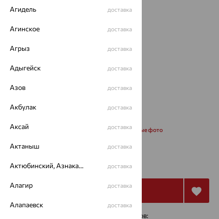
Агидель
доставка
Агинское
доставка
Агрыз
доставка
Адыгейск
доставка
Азов
доставка
Акбулак
доставка
Аксай
доставка
Запросить дополнительные фото
Актаныш
доставка
26 720
₽
74 223
Актюбинский, Азнакаевский район
₽
доставка
Алагир
доставка
Купить
Алапаевск
доставка
4 платежа по 6 680
₽
с помощью сервисов: