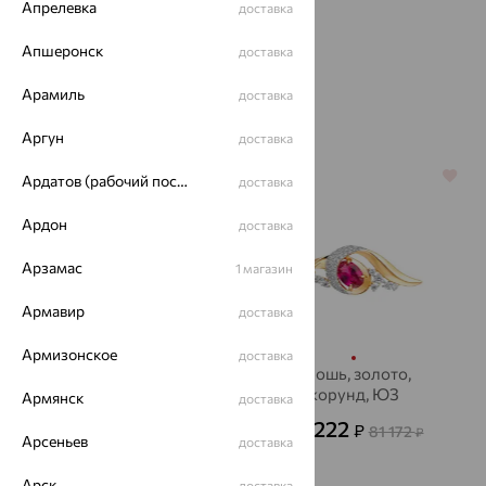
Апрелевка
доставка
Апшеронск
доставка
Арамиль
доставка
Похожие изделия
Аргун
доставка
64%
64%
Ардатов (рабочий поселок)
доставка
Ардон
доставка
Арзамас
1 магазин
Армавир
доставка
Армизонское
доставка
Брошь, золото,
Брошь, золото,
корунд, ЮЗ
корунд, ЮЗ
Армянск
доставка
АЛЕКСАНДРА
АЛЕКСАНДРА
34 136
29 222
₽
₽
94 823
81 172
от
₽
₽
Арсеньев
доставка
Арск
доставка