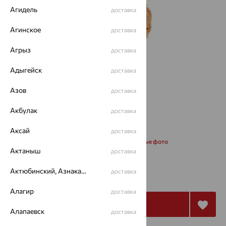
Агидель
доставка
Агинское
доставка
Агрыз
доставка
Адыгейск
доставка
Азов
доставка
Акбулак
доставка
Аксай
доставка
Запросить дополнительные фото
Актаныш
доставка
35 045
Актюбинский, Азнакаевский район
доставка
₽
100 129
₽
Алагир
доставка
Купить
Алапаевск
доставка