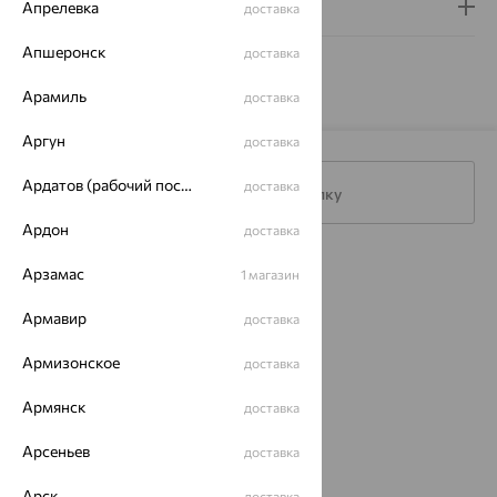
Гарантия и возврат
Апрелевка
доставка
Апшеронск
доставка
Арамиль
доставка
Аргун
доставка
Ардатов (рабочий поселок)
доставка
Подписаться на рассылку
Ардон
доставка
Каталог
Арзамас
1 магазин
Акции
Армавир
доставка
Магазины
Армизонское
доставка
Покупателям
Армянск
доставка
О нас
Арсеньев
доставка
Магазины и доставка
г. Липецк
Арск
доставка