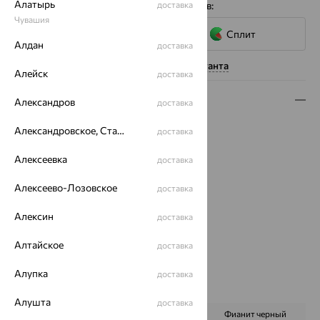
Алатырь
4 платежа по 8 761
₽
с помощью сервисов:
доставка
Чувашия
Сплит
Алдан
доставка
Нужна помощь консультанта
Алейск
доставка
Описание
Александров
доставка
Вес:
3.13
Александровское, Ставропольский край
доставка
Металл:
Золото
Алексеевка
Цвет металла:
Красный
доставка
Проба:
585
Алексеево-Лозовское
доставка
Страна происхождения:
РОССИЯ
Вставка:
Кварц
Алексин
доставка
Бренд:
MAGIC STONES
Цвет вставки:
Алтайское
доставка
Вес металла:
2.539
Алупка
Наименование цвета вставки:
Микс
доставка
Характеристика вставки:
Алушта
доставка
ВИД КАМНЯ
Кварц виски
Фианит черный