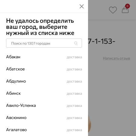
0
Не удалось определить
ваш город, выберите
Главная
Каталог
Броши
Кварц
нужный из списка ниже
Брошь, золото, кварц, 07-1-153-
0705-012
Абакан
доставка
Артикул:
07-1-153-0705-012
Написать отзыв
Купили 48 раз
Абатское
доставка
Абдулино
доставка
Абинск
доставка
65%
Авило-Успенка
доставка
Авсюнино
доставка
Агалатово
доставка