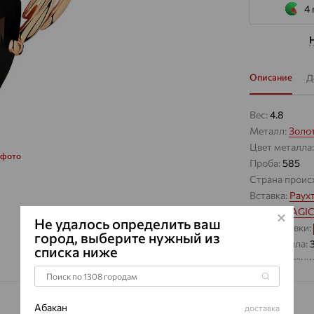
4 
Описание
Д
Вес:
4.8
Металл:
Золо
Цвет металла
 фото
Проба:
585
Страна проис
Вставка:
Раух
Бренд:
MAGIC
Не удалось определить ваш
Цвет вставки:
город, выберите нужный из
Вес металла:
списка ниже
Наименование
Характеристик
ВИД КАМН
Абакан
доставка