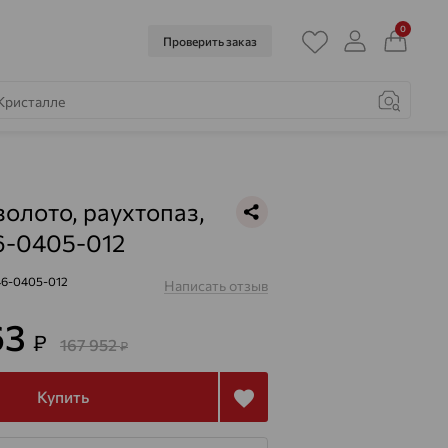
0
Проверить заказ
золото, раухтопаз,
6-0405-012
46-0405-012
Написать отзыв
63
₽
167 952
₽
Купить