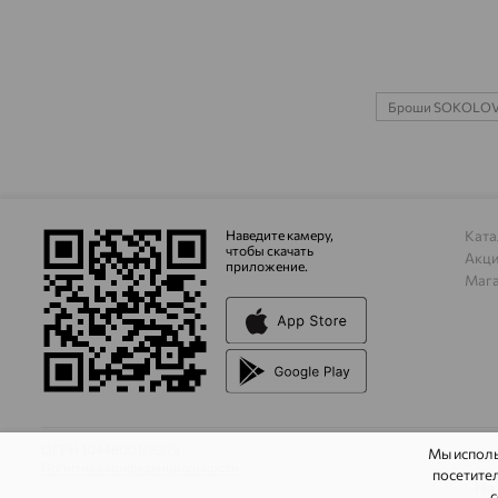
Броши SOKOLO
Наведите камеру,
Ката
чтобы скачать
Акц
приложение.
Маг
ОГРН 1044800168379
Мы испол
Политика конфеденциальности
посетител
На
с