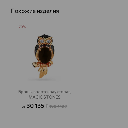
Похожие изделия
70%
Брошь, золото, раухтопаз,
MAGIC STONES
30 135
₽
100 449
от
₽