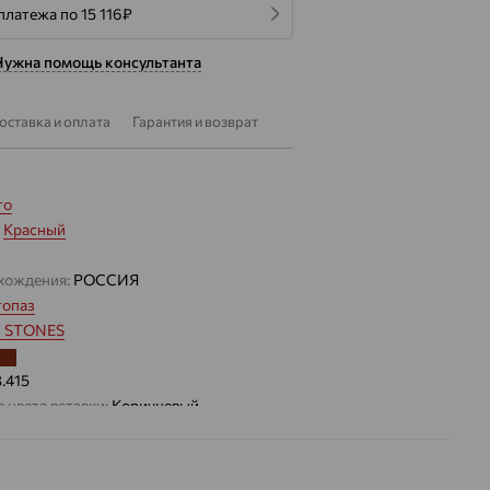
платежа по 15 116
₽
Нужна помощь консультанта
оставка и оплата
Гарантия и возврат
то
:
Красный
хождения:
РОССИЯ
топаз
 STONES
3.415
 цвета вставки:
Коричневый
а вставки:
Я
Раух-топаз
Фианит