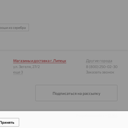
роши из серебра
Магазины и доставка
г. Липецк
Другие города
ул. Зегеля, 27/2
8 (800) 250-02-30
еще 3
Заказать звонок
Подписаться на рассылку
Разработка сайта —
CUBA
Принять
гии