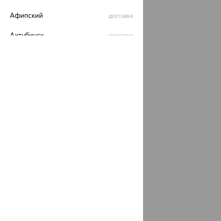
Афипский
доставка
Ахтубинск
доставка
Ахтырский
доставка
Ачинск
доставка
Ачхой-Мартан
доставка
Аша
доставка
аэропорт Шереметьево
доставка
Бабаево
доставка
Бабаюрт
доставка
Бавлы
доставка
Бавтугай
доставка