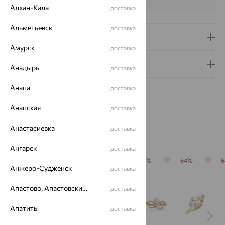
ЦВЕТ
Белый
Алхан-Кала
доставка
Альметьевск
доставка
Доставка и оплата
Амурск
доставка
Гарантия и возврат
Анадырь
доставка
Анапа
доставка
Анапская
доставка
Анастасиевка
доставка
Похожие изделия
Ангарск
доставка
64%
64%
64%
64%
64%
Анжеро-Судженск
доставка
Апастово, Апастовский район
доставка
Апатиты
доставка