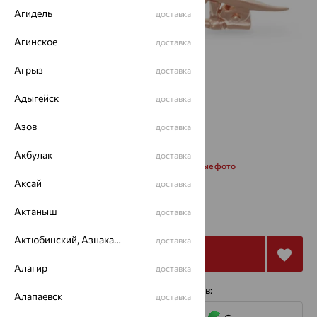
Агидель
доставка
Агинское
доставка
Агрыз
доставка
Адыгейск
доставка
Азов
доставка
Акбулак
доставка
Запросить дополнительные фото
Аксай
доставка
23 127
Актаныш
₽
доставка
64 242
₽
Актюбинский, Азнакаевский район
доставка
Купить
Алагир
доставка
4 платежа по 5 782
₽
с помощью сервисов:
Алапаевск
доставка