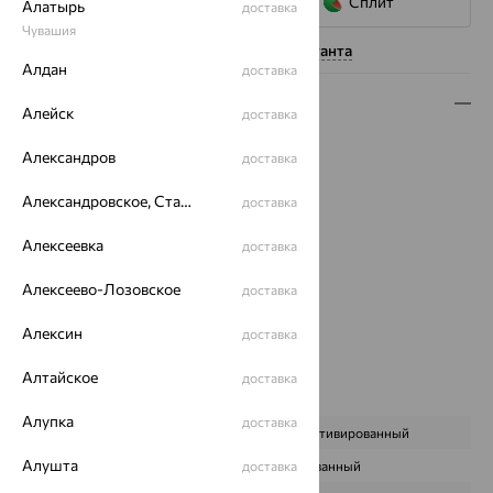
Сплит
Алатырь
доставка
Чувашия
Нужна помощь консультанта
Алдан
доставка
Описание
Алейск
доставка
Вес:
1.89
Александров
доставка
Металл:
Золото
Цвет металла:
Красный
Александровское, Ставропольский край
доставка
Проба:
585
Алексеевка
Страна происхождения:
РОССИЯ
доставка
Вставка:
Жемчуг
Алексеево-Лозовское
доставка
Бренд:
Prima Exclusive
Цвет вставки:
Алексин
доставка
Вес металла:
1.46
Наименование цвета вставки:
Белый
Алтайское
доставка
Характеристика вставки:
Алупка
доставка
ВИД КАМНЯ
Жемчуг культивированный
Алушта
ПРОИСХОЖДЕНИЕ
Культивированный
доставка