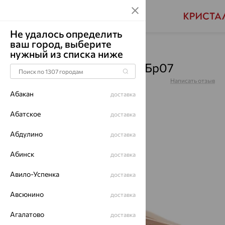
Не удалось определить
ваш город, выберите
Главная
Каталог
Броши
Жемчуг
нужный из списка ниже
Брошь, золото, жемчуг, Бр07
Артикул:
Бр07
Написать отзыв
Абакан
доставка
Абатское
доставка
Абдулино
64%
доставка
Абинск
доставка
Авило-Успенка
доставка
Авсюнино
доставка
Агалатово
доставка