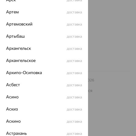
О нас
Магазины и доставка
г. Липецк
Артем
доставка
ул. Зегеля, 27/2
еще 3
Артемовский
доставка
Другие города
Артыбаш
доставка
8 (800) 250-02-30
Заказать звонок
Архангельск
доставка
Архангельское
доставка
Архипо-Осиповка
доставка
© ООО «Ювелирный дом «Кристалл»,
2009
– 2026
Асбест
Архив акций
Архив изделий
Карта сайта
доставка
На информационном ресурсе применяются
рекомендательные технологии
Асино
доставка
ОГРН 1044800168379
Аскиз
Политика конфеденциальности
доставка
Разработка сайта —
CUBA
Аскино
доставка
Астрахань
доставка