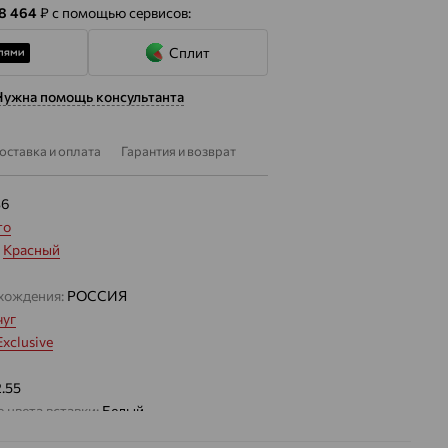
 8 464
₽
с помощью сервисов:
Сплит
Нужна помощь консультанта
оставка и оплата
Гарантия и возврат
36
то
:
Красный
хождения:
РОССИЯ
уг
Exclusive
2.55
 цвета вставки:
Белый
а вставки: