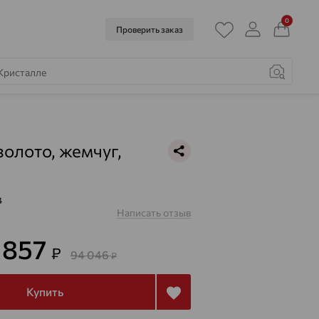
0
Проверить заказ
золото, жемчуг,
4
Написать отзыв
 857
₽
94 046
₽
Купить