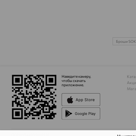
Броши SO
Наведите камеру,
Ката
чтобы скачать
Акц
приложение.
Маг
ОГРН 1044800168379