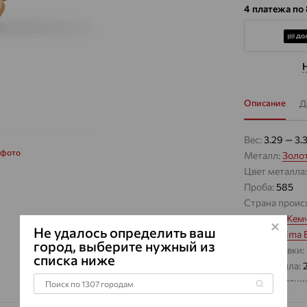
4 платежа по
Описание
Д
Вес:
3.29 — 3.
 фото
Металл:
Золо
Цвет металла
Проба:
585
Страна проис
Вставка:
Жемч
Не удалось определить ваш
Бренд:
Prima 
город, выберите нужный из
Цвет вставки:
списка ниже
Вес металла:
Наименование
Характеристик