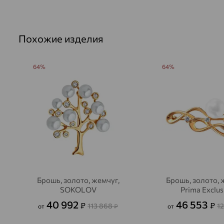
Похожие изделия
64%
64%
Брошь, золото, жемчуг,
Брошь, золото, 
SOKOLOV
Prima Exclus
40 992
46 553
₽
₽
113 868
1
от
₽
от