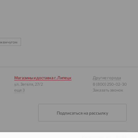
 жемчугом
Магазины и доставка
г. Липецк
Другие города
ул. Зегеля, 27/2
8 (800) 250-02-30
еще 3
Заказать звонок
Подписаться на рассылку
Разработка сайта —
CUBA