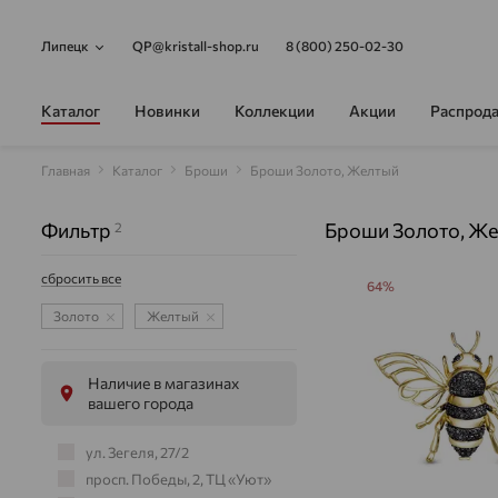
Липецк
QP@kristall-shop.ru
8 (800) 250-02-30
Каталог
Новинки
Коллекции
Акции
Распрод
Главная
Каталог
Броши
Броши Золото, Желтый
Фильтр
Броши Золото, Ж
2
сбросить все
64%
Золото
Желтый
Наличие в магазинах
вашего города
ул. Зегеля, 27/2
просп. Победы, 2, ТЦ «Уют»