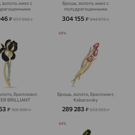
 золото, микс с
Брошь, золото, микс с
драгоценными
полудрагоценными
и, БРИЛЛИАНТЫ
камнями, MASTER
046
304 155
₽
₽
877 905
844 875
₽
₽
ОСТРОМЫ
BRILLIANT
64%
олото, бриллиант,
Брошь, золото, бриллиант,
ER BRILLIANT
Kabarovsky
763
289 283
₽
₽
166 009
803 565
₽
₽
64%