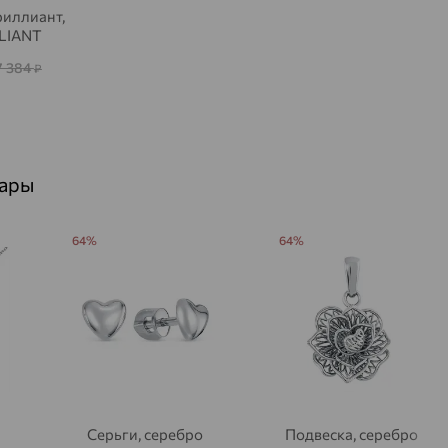
Агидель
риллиант,
доставка
LIANT
Агинское
доставка
7 384
₽
Агрыз
доставка
Адыгейск
доставка
Азов
доставка
вары
Акбулак
доставка
64%
64%
Аксай
доставка
Актаныш
доставка
Актюбинский, Азнакаевский район
доставка
Алагир
доставка
Алапаевск
доставка
Серьги, серебро
Подвеска, серебро