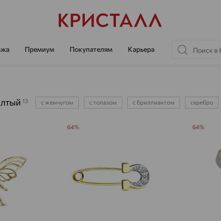
ажа
Премиум
Покупателям
Карьера
елтый
13
с жемчугом
с топазом
с бриллиантом
серебро
64%
64%