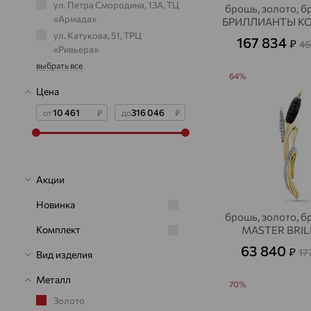
ул. Петра Смородина, 13А, ТЦ
брошь, золото, б
«Армада»
БРИЛЛИАНТЫ К
ул. Катукова, 51, ТРЦ
167 834
₽
46
«Ривьера»
выбрать все
64%
Цена
от
₽
до
₽
Акции
Новинка
брошь, золото, б
MASTER BRIL
Комплект
63 840
₽
17
Вид изделия
Металл
70%
Золото