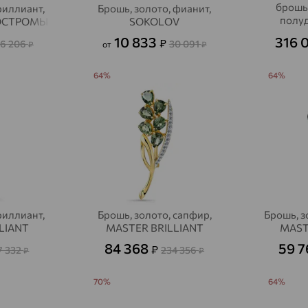
брошь,
риллиант,
Брошь, золото, фианит,
полу
ОСТРОМЫ
SOKOLOV
камням
10 833
316 
₽
6 206
30 091
₽
от
₽
К
64%
64%
риллиант,
Брошь, золото, сапфир,
Брошь, з
LIANT
MASTER BRILLIANT
MAST
84 368
59 
₽
7 332
234 356
₽
₽
70%
64%