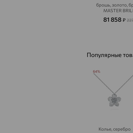
брошь, золото, б
MASTER BRIL
81 858
₽
22
Популярные то
64%
Колье, серебро