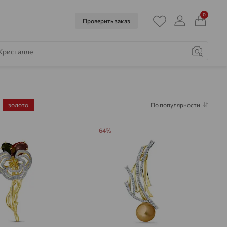
0
Проверить заказ
золото
По популярности
64%