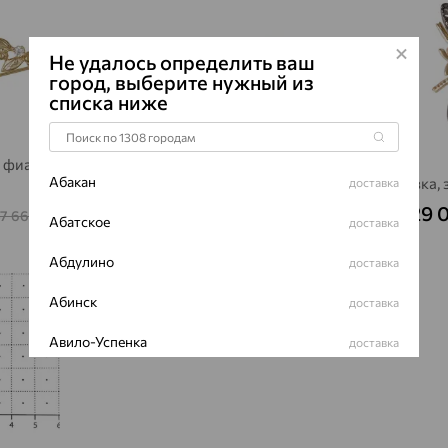
Не удалось определить ваш
город, выберите нужный из
списка ниже
, фианит,
Булавка, золото, фианит,
Абакан
А
АВРОРА
Булавка, 
доставка
10 461
29 
₽
7 665
34 869
₽
₽
Абатское
доставка
Абдулино
доставка
Абинск
доставка
Авило-Успенка
доставка
Авсюнино
доставка
Агалатово
доставка