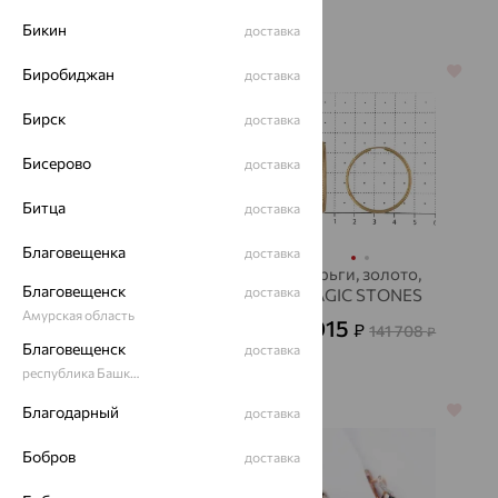
Бикин
доставка
64%
64%
Биробиджан
доставка
Бирск
доставка
Бисерово
доставка
Битца
доставка
Благовещенка
доставка
Серьги, золото,
Серьги, золото,
Благовещенск
доставка
аметист
MAGIC STONES
Амурская область
53 157
51 015
₽
₽
147 659
141 708
₽
₽
Благовещенск
доставка
республика Башкортостан
Благодарный
70%
64%
доставка
Бобров
доставка