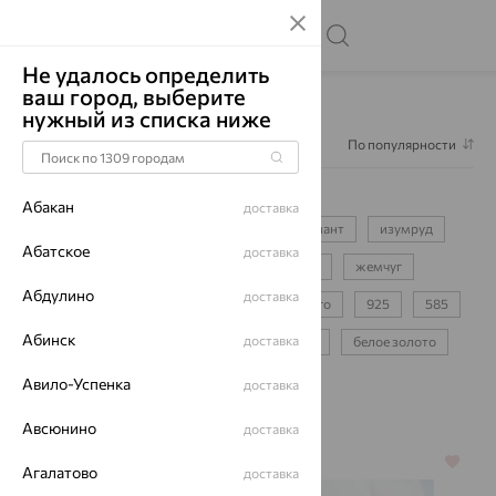
Не удалось определить
ваш город, выберите
Главная
Каталог
Серьги
нужный из списка ниже
Фильтр
По популярности
Серьги
16977
Абакан
доставка
серьги-цепочки
для девочки
бриллиант
изумруд
Абатское
доставка
сапфир
фианит
аметист
топаз
жемчуг
Абдулино
доставка
протяжки
пусеты
детские
конго
925
585
Абинск
доставка
750
красное золото
желтое золото
белое золото
золотые
серебряные
Авило-Успенка
доставка
Авсюнино
доставка
64%
64%
Агалатово
доставка