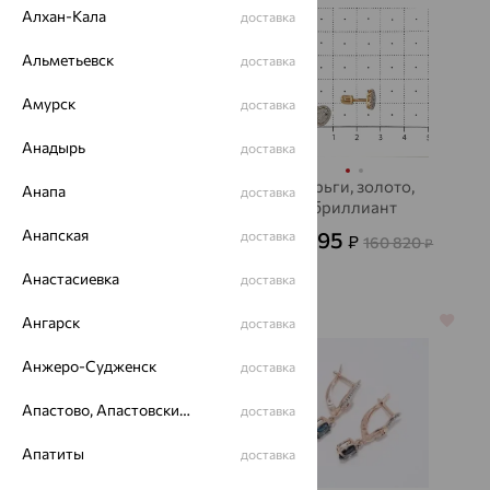
Алхан-Кала
доставка
Альметьевск
доставка
Амурск
доставка
Анадырь
доставка
Серьги, золото,
Серьги, золото,
Анапа
доставка
MAGIC STONES
бриллиант
Анапская
43 458
57 895
доставка
₽
₽
120 717
160 820
₽
₽
Анастасиевка
доставка
Ангарск
64%
64%
доставка
Анжеро-Судженск
доставка
Апастово, Апастовский район
доставка
Апатиты
доставка