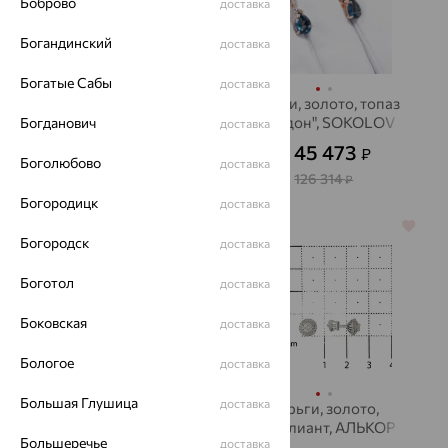
Боброво
доставка
Богандинский
доставка
Богатые Сабы
доставка
Серьги, золото, топаз,
Серьги, золото, топаз
ЮЗ АЛЕКСАНДРА
"лондон", SOKOLOV
Богданович
доставка
33 590
45 473
₽
₽
111 965
₽
от
Боголюбово
доставка
126 314
₽
Богородицк
доставка
64%
64%
Богородск
доставка
Боготол
доставка
Боковская
доставка
Бологое
доставка
Большая Глушица
доставка
Серьги, золото,
Серьги, золото,
бриллиант
бриллиант, АЛЬКОР
Большеречье
доставка