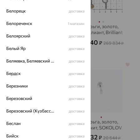
Белорецк
доставка
Белореченск
1 магазин
Серьги, золото,
Серьги, золото,
цитрин, ЮЗ
бриллиант, Brilliant
Белоярский
доставка
АЛЕКСАНДРА
Style
42 702
97 140
₽
₽
118 617
269 834
₽
₽
Белый Яр
доставка
Беляевка, Беляевский р-он
доставка
64%
64%
Бердск
доставка
Березники
доставка
Березовский
доставка
Березовский (Кузбасс), Берёзовский г/о
доставка
Серьги, золото,
Серьга, золото,
Беслан
доставка
горный хрусталь/
фианит, SOKOLOV
хрусталь, SOKOLOV
Бийск
7 432
32 197
доставка
₽
₽
20 644
89 435
₽
от
₽