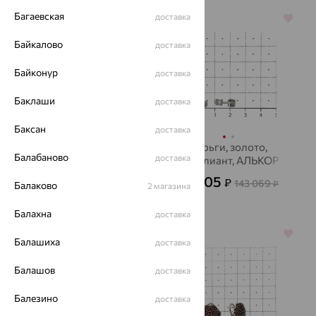
Багаевская
доставка
64%
64%
Байкалово
доставка
Байконур
доставка
Баклаши
доставка
Баксан
доставка
Серьги, золото, микс
Серьги, золото,
Балабаново
доставка
полудрагоценных
бриллиант, АЛЬКОР
камней, MAGIC
51 505
25 193
₽
₽
143 069
69 980
₽
Балаково
₽
STONES
2 магазина
Балахна
доставка
64%
64%
Балашиха
доставка
Балашов
доставка
Балезино
доставка