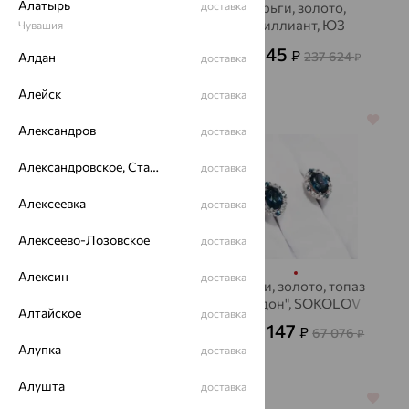
Алатырь
Серьги, серебро,
доставка
Серьги, золото,
фианит, Aquamarine
бриллиант, ЮЗ
Чувашия
АЛЕКСАНДРА
1 642
85 545
₽
₽
4 560
237 624
от
₽
Алдан
₽
доставка
Алейск
доставка
64%
64%
Александров
доставка
Александровское, Ставропольский край
доставка
Алексеевка
доставка
Алексеево-Лозовское
доставка
Алексин
доставка
Серьги, золото, топаз
Серьги, золото, топаз
"лондон", SOKOLOV
32 121
Алтайское
₽
доставка
89 225
₽
24 147
₽
67 076
от
₽
Алупка
доставка
Алушта
доставка
64%
64%