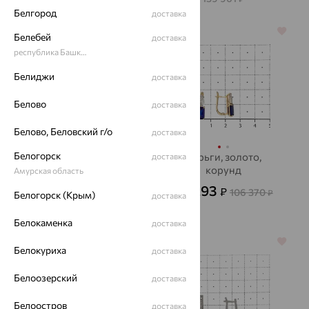
Белгород
доставка
64%
64%
Белебей
доставка
республика Башкортостан
Белиджи
доставка
Белово
доставка
Белово, Беловский г/о
доставка
Белогорск
Серьги, золото,
Серьги, золото,
доставка
аметист, EFREMOV
корунд
Амурская область
52 401
38 293
₽
₽
145 559
106 370
₽
₽
Белогорск (Крым)
доставка
Белокаменка
доставка
64%
64%
Белокуриха
доставка
Белоозерский
доставка
Белоостров
доставка