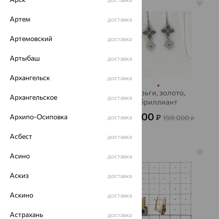
70%
70%
Артем
доставка
Артемовский
доставка
Артыбаш
доставка
Архангельск
доставка
Серьги, серебро,
Серьги, золото,
Архангельское
доставка
жемчуг
бриллиант
2 296
59 400
Архипо-Осиповка
₽
₽
7 652
доставка
198 000
₽
₽
Асбест
доставка
70%
64%
Асино
доставка
Аскиз
доставка
Аскино
доставка
Астрахань
доставка