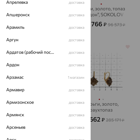
Апрелевка
доставка
Серьги, серебро,
Серьги, золото, топаз
оникс
"лондон", SOKOLOV
Апшеронск
доставка
8 914
34 766
₽
₽
24 760
96 573
от
₽
от
₽
Арамиль
доставка
Аргун
доставка
64%
64%
Ардатов (рабочий поселок)
доставка
Ардон
доставка
Арзамас
1 магазин
Армавир
доставка
Армизонское
доставка
Серьги, золото, микс
Серьги, золото,
полудрагоценных
раухтопаз
Армянск
доставка
камней, SOKOLOV
102 662
34 514
₽
₽
285 171
95 873
₽
₽
Арсеньев
доставка
Арск
доставка