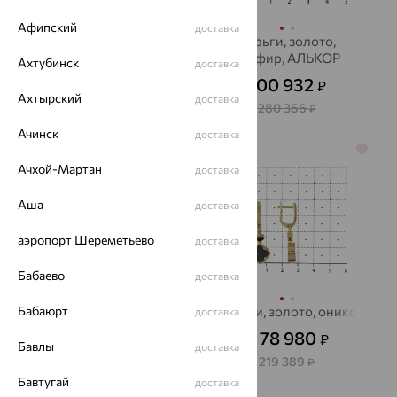
Афипский
доставка
Серьги, золото,
Серьги, золото,
бриллиант
сапфир, АЛЬКОР
Ахтубинск
доставка
41 895
100 932
₽
₽
139 650
₽
Ахтырский
доставка
280 366
₽
Ачинск
доставка
64%
64%
Ачхой-Мартан
доставка
Аша
доставка
аэропорт Шереметьево
доставка
Бабаево
доставка
Бабаюрт
Серьги, золото, топаз,
Серьги, золото, оникс
доставка
KARATOV
78 980
₽
от
Бавлы
доставка
32 121
₽
89 225
₽
219 389
₽
Бавтугай
доставка