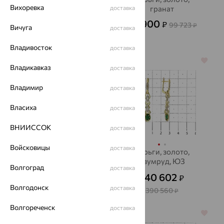
Вихоревка
раухтопаз, INTALIA
доставка
гранат
3 494
35 900
₽
₽
9 705
99 723
от
₽
₽
Вичуга
доставка
Владивосток
доставка
64%
64%
Владикавказ
доставка
Владимир
доставка
Власиха
доставка
ВНИИССОК
доставка
Войсковицы
доставка
Серьги, золото, топаз
Серьги, золото,
изумруд, ЮЗ
54 795
₽
Волгоград
152 208
доставка
₽
АЛЕКСАНДРА
140 602
₽
Волгодонск
доставка
390 560
₽
Волгореченск
доставка
64%
64%