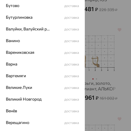
АЛЕКСАНДРА
Бутово
доставка
7 501
81 481
₽
₽
20 837
226 335
₽
от
₽
Бутурлиновка
доставка
Валуйки, Валуйский район
доставка
64%
64%
Ванино
доставка
Варениковская
доставка
Варна
доставка
Вартемяги
доставка
Серьги, золото,
Серьги, золото,
Великие Луки
доставка
бриллиант
бриллиант, АЛЬКОР
95 001
57 961
₽
₽
263 891
161 002
₽
от
₽
Великий Новгород
доставка
Венёв
доставка
64%
64%
Верещагино
доставка