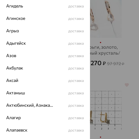
Агидель
доставка
Агинское
доставка
Агрыз
доставка
Адыгейск
доставка
Серьги, золото,
Серьги, золото,
бриллиант, Delta
горный хрусталь/
Азов
доставка
хрусталь, SOKOLOV
100 583
35 270
₽
₽
97 972
от
₽
Акбулак
доставка
279 397
₽
Аксай
доставка
64%
64%
Актаныш
доставка
Актюбинский, Азнакаевский район
доставка
Алагир
доставка
Алапаевск
доставка