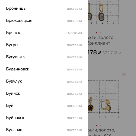
Бронницы
доставка
Брюховецкая
доставка
Брянск
1 магазин
Серьги, золото,
серьги, золото,
MAGIC STONES
бриллиант
Бугры
доставка
52 150
134 178
₽
₽
372 716
от
₽
Бугульма
доставка
144 860
₽
Буденновск
доставка
64%
64%
Бузулук
доставка
Буинск
доставка
Буй
доставка
Буйнакск
доставка
Буланаш
Серьги, серебро,
Серьги, золото,
доставка
муассанит
сапфир, ЮЗ