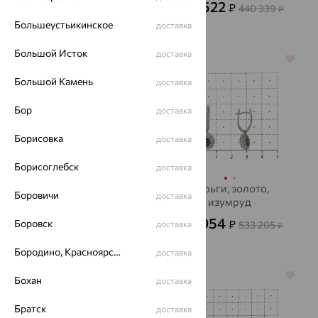
51 843
158 522
₽
₽
144 007
440 339
₽
₽
Большеустьикинское
доставка
Большой Исток
доставка
64%
64%
Большой Камень
доставка
Бор
доставка
Борисовка
доставка
Борисоглебск
доставка
Серьги, золото,
Серьги, золото,
Боровичи
доставка
бриллиант
изумруд
95 264
191 954
Боровск
₽
₽
264 622
доставка
533 205
₽
₽
Бородино, Красноярский край
доставка
64%
64%
Бохан
доставка
Братск
доставка