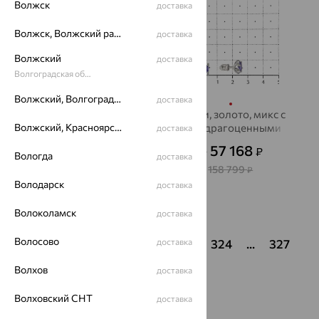
Волжск
доставка
Волжск, Волжский район
доставка
Волжский
доставка
Волгоградская область
Волжский, Волгоградская область
доставка
Серьги, золото
серьги, золото, микс с
Волжский, Красноярский район
полудрагоценными
доставка
29 601
₽
82 226
от
₽
камнями, MASTER
57 168
₽
от
BRILLIANT
Вологда
доставка
158 799
₽
Володарск
доставка
Показать ещё
Волоколамск
доставка
Волосово
1
...
320
321
322
доставка
323
324
...
327
Волхов
доставка
Волховский СНТ
доставка
Популярные товары