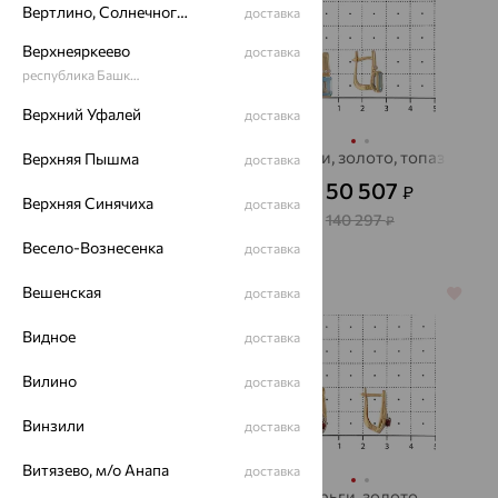
Вертлино, Солнечногорский район
доставка
Верхнеяркеево
доставка
республика Башкортостан
Верхний Уфалей
доставка
Серьги, золото,
Серьги, золото, топаз
Верхняя Пышма
доставка
турмалин
50 507
₽
от
Верхняя Синячиха
доставка
54 920
₽
от
140 297
₽
152 556
₽
Весело-Вознесенка
доставка
Вешенская
доставка
64%
64%
Видное
доставка
Вилино
доставка
Винзили
доставка
Витязево, м/о Анапа
доставка
Серьги, серебро,
Серьги, золото,