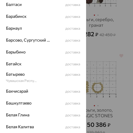
Балтаси
доставка
Барабинск
доставка
Серьга, золото,
Серьги, серебро,
бриллиант
гранат
Барнаул
доставка
21 842
15 282
₽
₽
60 673
42 450
₽
₽
Барсово, Сургутский район
доставка
Барыбино
доставка
70%
64%
Батайск
доставка
Батырево
доставка
Чувашская Республика - Чувашия
Бахчисарай
доставка
Башкултаево
доставка
Серьги, серебро,
Серьги, золото,
Белая Глина
гранат, Aquamarine
доставка
MAGIC STONES
2 150
50 386
₽
₽
7 168
₽
от
Белая Калитва
доставка
139 961
₽