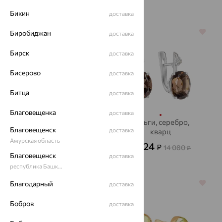
Бикин
доставка
64%
70%
Биробиджан
доставка
Бирск
доставка
Бисерово
доставка
Битца
доставка
Благовещенка
доставка
Серьги, золото,
серьги, серебро,
Благовещенск
доставка
кварц, MAGIC
кварц
STONES
Амурская область
4 224
49 630
₽
₽
14 080
137 861
₽
₽
Благовещенск
доставка
республика Башкортостан
Благодарный
64%
64%
доставка
Бобров
доставка