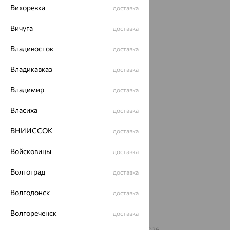
Вихоревка
доставка
Каталог
Вичуга
доставка
Акции
Владивосток
доставка
Магазины
Владикавказ
доставка
Покупателям
Владимир
доставка
О нас
Власиха
доставка
Магазины и доставка
г. Липецк
ул. Зегеля, 27/2
ВНИИССОК
доставка
еще 3
Войсковицы
Другие города
доставка
8 (800) 250-02-30
Волгоград
Заказать звонок
доставка
Волгодонск
доставка
Волгореченск
доставка
© ООО «Ювелирный дом «Кристалл»,
2009
– 2026