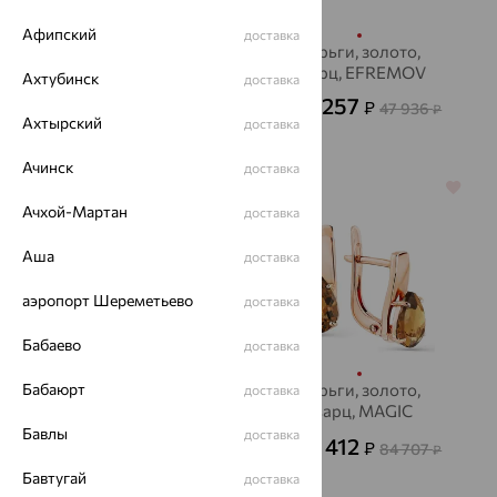
Афипский
доставка
Серьги, золото,
Серьги, золото,
кварц, EFREMOV
кварц, EFREMOV
Ахтубинск
доставка
46 355
17 257
₽
₽
128 764
47 936
₽
от
₽
Ахтырский
доставка
Ачинск
доставка
70%
70%
Ачхой-Мартан
доставка
Аша
доставка
аэропорт Шереметьево
доставка
Бабаево
доставка
Бабаюрт
Серьги, золото, кварц
Серьги, золото,
доставка
кварц, MAGIC
47 121
₽
157 071
₽
STONES
Бавлы
доставка
25 412
₽
84 707
от
₽
Бавтугай
доставка