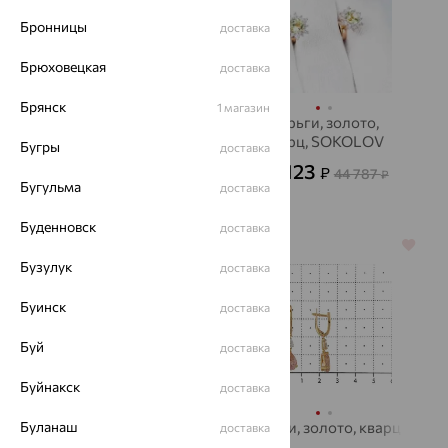
Бронницы
доставка
Брюховецкая
доставка
Брянск
1 магазин
Серьги, золото,
Серьги, золото,
кварц, SOKOLOV
кварц, SOKOLOV
Бугры
доставка
65 753
16 123
₽
₽
44 787
от
₽
Бугульма
доставка
182 648
₽
Буденновск
доставка
64%
64%
Бузулук
доставка
Буинск
доставка
Буй
доставка
Буйнакск
доставка
Буланаш
Серьги, серебро,
Серьги, золото, кварц
доставка
кварц, SOKOLOV