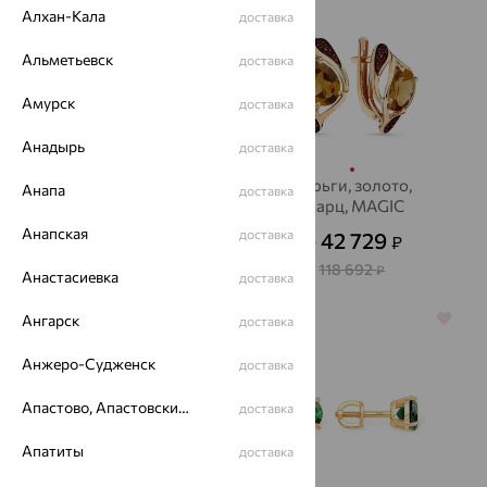
Алхан-Кала
доставка
Альметьевск
доставка
Амурск
доставка
Анадырь
доставка
Серьги, серебро,
Серьги, золото,
Анапа
доставка
кварц, INTALIA
кварц, MAGIC
STONES
Анапская
1 722
доставка
42 729
₽
₽
5 740
от
₽
от
118 692
₽
Анастасиевка
доставка
Ангарск
64%
64%
доставка
Анжеро-Судженск
доставка
Апастово, Апастовский район
доставка
Апатиты
доставка