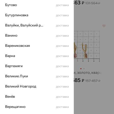
47 363
₽
131 564
₽
Бутово
доставка
4 967
₽
13 796
от
₽
Бутурлиновка
доставка
Валуйки, Валуйский район
доставка
64%
64%
Ванино
доставка
Варениковская
доставка
Варна
доставка
Вартемяги
доставка
Серьги, золото, кварц
Серьги, золото, кварц
Великие Луки
доставка
58 322
56 685
₽
₽
162 005
157 457
₽
₽
Великий Новгород
доставка
Венёв
доставка
Верещагино
доставка
1
2