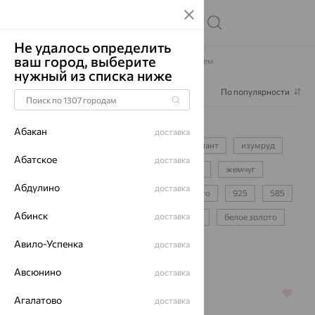
Не удалось определить
ваш город, выберите
Главная
Каталог
Серьги
Серьги с кварцем
нужный из списка ниже
Фильтр
1
По популярности
Серьги с кварцем
96
Абакан
доставка
серьги-цепочки
для девочки
бриллиант
изумруд
Абатское
доставка
сапфир
фианит
аметист
топаз
жемчуг
Абдулино
доставка
протяжки
пусеты
детские
конго
925
585
Абинск
доставка
750
красное золото
желтое золото
белое золото
золотые
серебряные
Авило-Успенка
доставка
Авсюнино
доставка
64%
64%
Агалатово
доставка