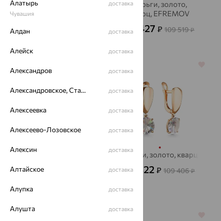
Алатырь
Серьги, золото,
доставка
Серьги, золото,
кварц, SOKOLOV
кварц, EFREMOV
Чувашия
71 170
39 427
₽
₽
197 694
109 519
₽
₽
Алдан
доставка
Алейск
доставка
64%
70%
Александров
доставка
Александровское, Ставропольский край
доставка
Алексеевка
доставка
Алексеево-Лозовское
доставка
Алексин
доставка
Серьги, серебро,
Серьги, золото, кварц
кварц, Kabarovsky
32 822
Алтайское
₽
доставка
109 406
₽
24 786
₽
68 850
₽
Алупка
доставка
Алушта
доставка
70%
64%