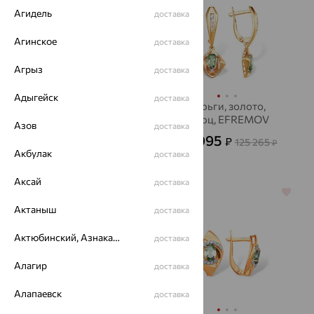
Агидель
доставка
Агинское
доставка
Агрыз
доставка
Адыгейск
доставка
Серьги, золото,
Серьги, золото,
кварц, SOKOLOV
кварц, EFREMOV
Азов
доставка
13 819
45 095
₽
₽
38 387
125 265
₽
₽
Акбулак
доставка
Аксай
доставка
64%
64%
Актаныш
доставка
Актюбинский, Азнакаевский район
доставка
Алагир
доставка
Алапаевск
доставка