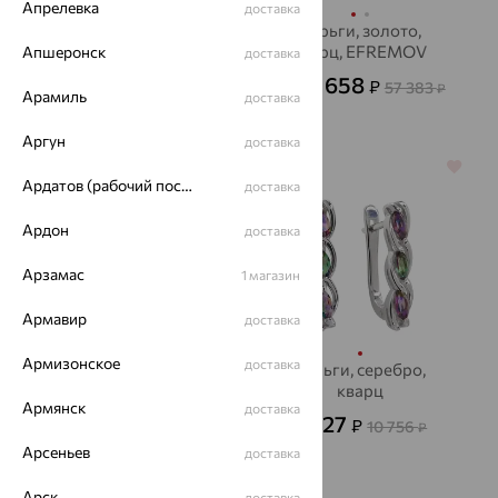
Апрелевка
доставка
Серьги, золото,
Серьги, золото,
кварц, MAGIC
кварц, EFREMOV
Апшеронск
доставка
STONES
20 658
36 320
₽
₽
57 383
от
₽
от
Арамиль
доставка
100 888
₽
Аргун
доставка
64%
70%
Ардатов (рабочий поселок)
доставка
Ардон
доставка
Арзамас
1 магазин
Армавир
доставка
Армизонское
доставка
Серьги, золото,
Серьги, серебро,
кварц, EFREMOV
кварц
Армянск
доставка
40 971
3 227
₽
₽
113 809
10 756
₽
₽
Арсеньев
доставка
Арск
доставка