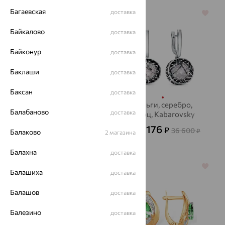
Багаевская
доставка
64%
64%
Байкалово
доставка
Байконур
доставка
Баклаши
доставка
Баксан
доставка
Серьги, серебро,
Серьги, серебро,
Балабаново
доставка
кварц
кварц, Kabarovsky
8 482
13 176
₽
₽
23 560
36 600
₽
от
₽
Балаково
2 магазина
Балахна
доставка
64%
64%
Балашиха
доставка
Балашов
доставка
Балезино
доставка