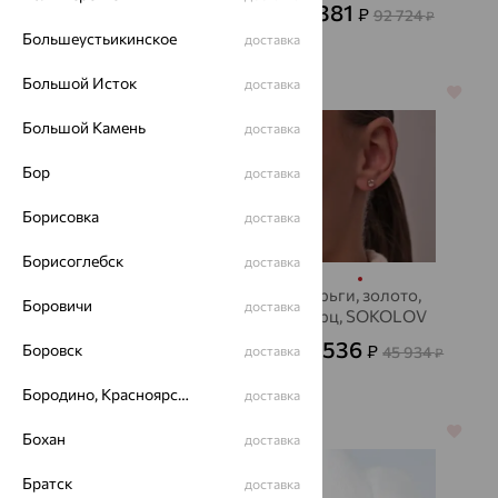
33 381
₽
92 724
₽
Большеустьикинское
доставка
Большой Исток
доставка
64%
64%
Большой Камень
доставка
Бор
доставка
Борисовка
доставка
Борисоглебск
доставка
Серьги, серебро,
Серьги, золото,
Боровичи
доставка
кварц
кварц, SOKOLOV
11 650
16 536
Боровск
₽
₽
32 360
доставка
45 934
от
₽
от
₽
Бородино, Красноярский край
доставка
64%
64%
Бохан
доставка
Братск
доставка