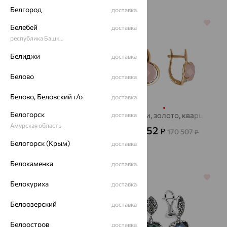
Белгород
доставка
64%
70%
Белебей
доставка
республика Башкортостан
Белиджи
доставка
Белово
доставка
Белово, Беловский г/о
доставка
Белогорск
Серьги, золото,
Серьги, золото, кварц
доставка
кварц, MAGIC
Амурская область
51 152
₽
170 507
₽
STONES
43 961
₽
122 115
₽
Белогорск (Крым)
доставка
Белокаменка
доставка
70%
64%
Белокуриха
доставка
Белоозерский
доставка
Белоостров
доставка