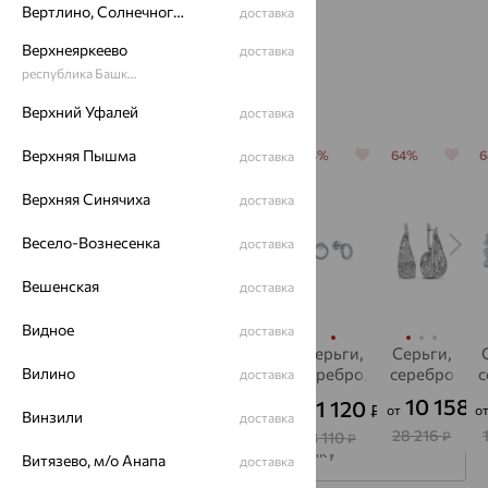
Вертлино, Солнечногорский район
доставка
Верхнеяркеево
доставка
республика Башкортостан
Популярные товары
Верхний Уфалей
доставка
Верхняя Пышма
64%
64%
64%
64%
64%
доставка
Верхняя Синячиха
доставка
Весело-Вознесенка
доставка
Вешенская
доставка
Видное
доставка
Колье,
Серьги,
Подвеска,
Серьги,
Серьги,
Вилино
серебро
серебро
серебро
серебро,
серебро
с
доставка
фианит
6 676
809
2 470
10 158
1 120
₽
₽
₽
₽
₽
от
от
от
от
о
от
Винзили
доставка
18 544
2 246
6 861
28 216
3 110
₽
₽
₽
₽
₽
Подписаться на рассылку
Витязево, м/о Анапа
доставка