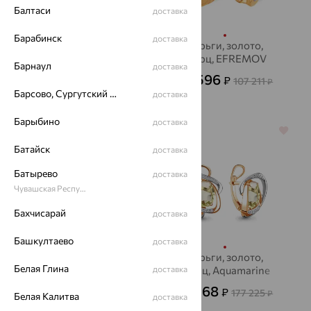
Балтаси
доставка
Барабинск
доставка
Серьги, золото,
Серьги, золото,
кварц, EFREMOV
кварц, EFREMOV
Барнаул
доставка
36 152
38 596
₽
₽
100 421
107 211
от
₽
₽
Барсово, Сургутский район
доставка
Барыбино
доставка
64%
70%
Батайск
доставка
Батырево
доставка
Чувашская Республика - Чувашия
Бахчисарай
доставка
Башкултаево
доставка
Серьги, золото,
Серьги, золото,
Белая Глина
кварц, MAGIC
доставка
кварц, Aquamarine
STONES
53 168
34 835
₽
₽
177 225
96 765
₽
от
₽
Белая Калитва
доставка