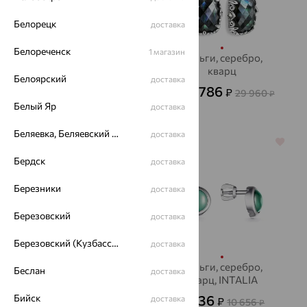
Белорецк
доставка
Белореченск
1 магазин
Серьги, серебро,
Серьги, серебро,
кварц
кварц
Белоярский
доставка
17 942
10 786
₽
₽
59 805
29 960
₽
от
₽
Белый Яр
доставка
Беляевка, Беляевский р-он
доставка
70%
64%
Бердск
доставка
Березники
доставка
Березовский
доставка
Березовский (Кузбасс), Берёзовский г/о
доставка
Серьги, золото,
Серьги, серебро,
Беслан
доставка
кварц, EFREMOV
кварц, INTALIA
Бийск
28 983
3 836
доставка
₽
₽
96 610
10 656
₽
₽