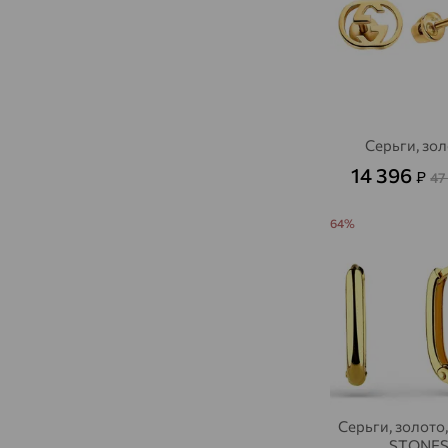
Серьги, зо
14 396
₽
47
64%
Серьги, золото
STONE