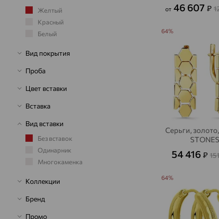
46 607
₽
1
от
Желтый
Красный
64%
Белый
Вид покрытия
Проба
Цвет вставки
Вставка
Вид вставки
Серьги, золото
Без вставок
STONE
Одинарник
54 416
₽
15
Многокаменка
64%
Коллекции
Бренд
Промо