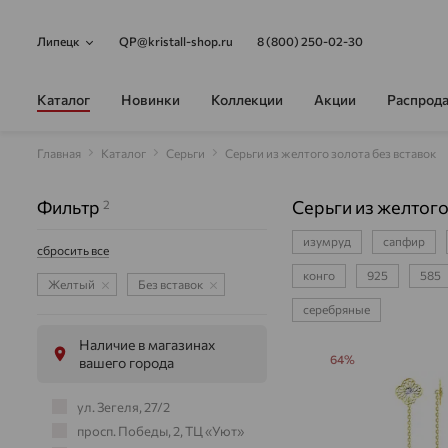
Липецк
QP@kristall-shop.ru
8 (800) 250-02-30
Каталог
Новинки
Коллекции
Акции
Распрод
Главная
Каталог
Серьги
Серьги из желтого золота без вставок
Фильтр
Серьги из желтого
2
изумруд
сапфир
сбросить все
конго
925
585
Желтый
Без вставок
серебряные
Наличие в магазинах
64%
вашего города
ул. Зегеля, 27/2
просп. Победы, 2, ТЦ «Уют»