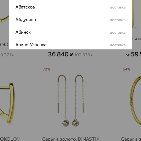
Абатское
доставка
Абдулино
доставка
Абинск
доставка
Серьги
 SOKOLOV
Серьги, золото, SOKOLOV
Авило-Успенка
доставка
36 840
59
₽
9 371
102 333
₽
₽
от
Авсюнино
доставка
70%
64%
Агалатово
доставка
Агидель
доставка
Агинское
доставка
Агрыз
доставка
Адыгейск
доставка
Азов
доставка
 SOKOLOV
Серьги, золото, DINASTIA
Серьги,