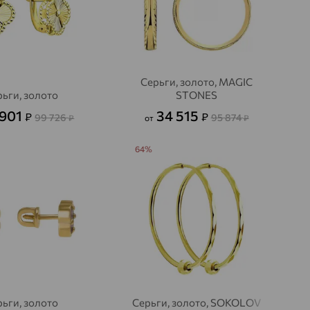
Серьги, золото, MAGIC
ьги, золото
STONES
 901
34 515
₽
₽
99 726
95 874
₽
от
₽
64%
ьги, золото
Серьги, золото, SOKOLOV