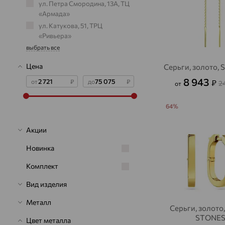
ул. Петра Смородина, 13А, ТЦ
«Армада»
ул. Катукова, 51, ТРЦ
«Ривьера»
выбрать все
Цена
Серьги, золото,
8 943
₽
от
₽
до
₽
2
от
64%
Акции
Новинка
Комплект
Вид изделия
Металл
Серьги, золото
STONE
Цвет металла