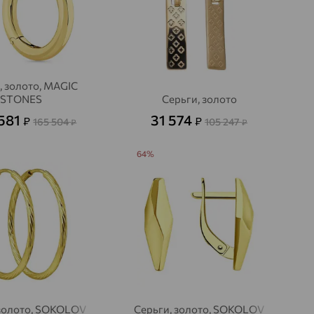
, золото, MAGIC
STONES
Серьги, золото
 581
31 574
₽
₽
165 504
105 247
₽
₽
64%
 золото, SOKOLOV
Серьги, золото, SOKOLOV