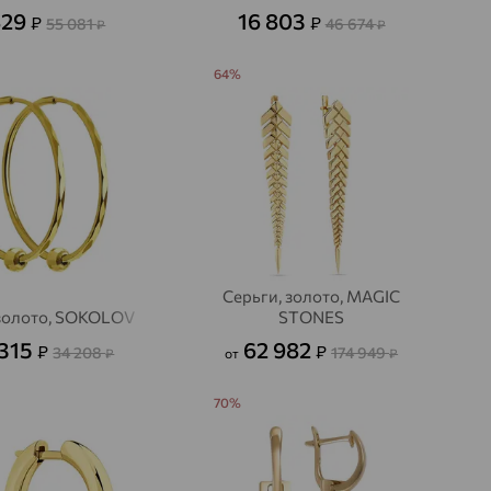
829
16 803
₽
₽
55 081
46 674
₽
₽
64%
Серьги, золото, MAGIC
 золото, SOKOLOV
STONES
 315
62 982
₽
₽
34 208
174 949
₽
от
₽
70%