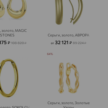
, золото, MAGIC
STONES
Серьги, золото, АВРОРА
175
32 121
₽
₽
108 820
89 224
₽
от
₽
64%
Серьги, золото, Золотые
 золото, SOKOLOV
Узоры