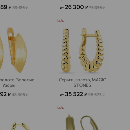
089
26 300
₽
₽
39 136
73 055
₽
от
₽
64%
 золото, Золотые
Серьги, золото, MAGIC
Узоры
STONES
492
35 522
₽
₽
48 305
98 673
₽
от
₽
64%