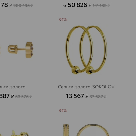
178
50 826
₽
₽
200 495
141 182
₽
от
₽
64%
ьги, золото
Серьги, золото, SOKOLOV
 887
13 567
₽
₽
63 576
37 687
₽
₽
64%