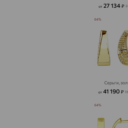
27 134
₽
7
от
64%
Серьги, зо
41 190
₽
1
от
64%