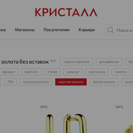
ажа
Магазины
Покупателям
Карьера
 золота без вставок
102
серьги-цепочки
для девочки
бр
фианит
аметист
топаз
жемчуг
протяжки
пусеты
750
красное золото
желтое золото
белое золото
золо
64%
64%