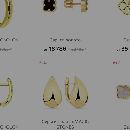
 SOKOLOV
Серьги, золото
Сер
18 786
35
₽
1 755
52 182
₽
от
₽
от
64%
64%
Серьги, золото, MAGIC
 SOKOLOV
STONES
Сер