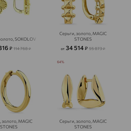
Серьги, золото, MAGIC
 золото, SOKOLOV
STONES
 316
34 514
₽
₽
114 768
95 873
₽
от
₽
64%
, золото, MAGIC
Серьги, золото, MAGIC
STONES
STONES