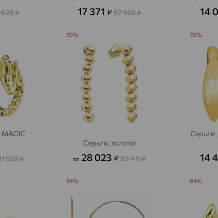
Акбулак
доставка
17 371
14 
₽
 628
57 902
₽
₽
Аксай
доставка
70%
70%
Актаныш
доставка
Актюбинский, Азнакаевский район
доставка
Алагир
доставка
Алапаевск
доставка
Алатырь
доставка
Чувашия
, MAGIC
Серьги,
S
Серьги, золото
Алдан
доставка
28 023
14 
₽
11 902
93 411
₽
от
₽
Алейск
доставка
64%
64%
Александров
доставка
Александровское, Ставропольский край
доставка