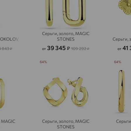
Серьги, золото, MAGIC
 SOKOLOV
STONES
Серьги,
39 345
41
₽
4 843
109 292
₽
от
₽
от
64%
64%
, MAGIC
Серьги, золото, MAGIC
Серьги
S
STONES