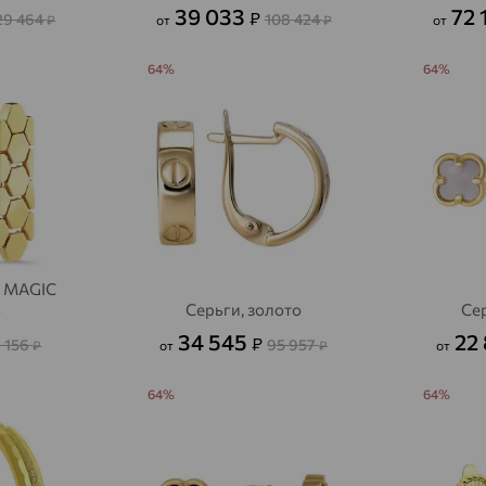
39 033
72 
₽
29 464
108 424
₽
от
₽
от
64%
64%
, MAGIC
S
Серьги, золото
Сер
34 545
22
₽
1 156
95 957
₽
от
₽
от
64%
64%