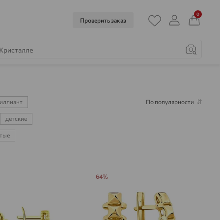
0
Проверить заказ
иллиант
По популярности
детские
тые
64%