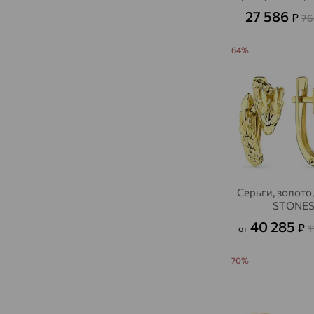
27 586
₽
76
64%
Серьги, золото
STONE
40 285
₽
1
от
70%