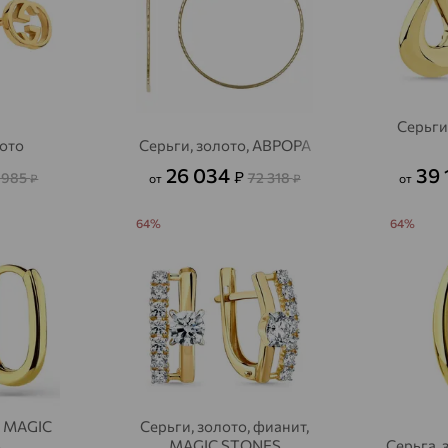
Алексеевка
доставка
Алексеево-Лозовское
доставка
Алексин
доставка
Серьги
Алтайское
доставка
лото
Серьги, золото, АВРОРА
26 034
39 
₽
 985
72 318
Алупка
₽
от
₽
от
доставка
Алушта
доставка
64%
64%
Алхан-Кала
доставка
Альметьевск
доставка
Амурск
доставка
Анадырь
доставка
Анапа
доставка
, MAGIC
Серьги, золото, фианит,
S
MAGIC STONES
Серьга,