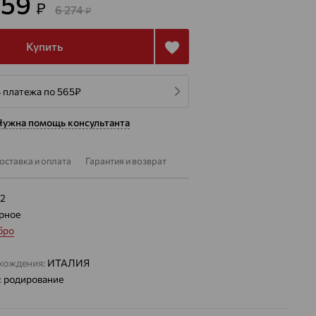
259
₽
6 274
₽
Купить
4 платежа по 565
₽
Нужна помощь консультанта
оставка и оплата
Гарантия и возврат
62
рное
бро
хождения:
ИТАЛИЯ
:
родирование