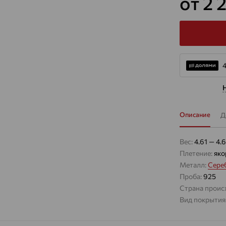
от 2 
Описание
Д
Вес:
4.61 — 4.
Плетение:
яко
Металл:
Сере
Проба:
925
Страна проис
Вид покрытия