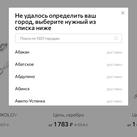
Не удалось определить ваш
город, выберите нужный из
списка ниже
64%
64%
Абакан
доставка
Абатское
доставка
Абдулино
доставка
Абинск
доставка
Авило-Успенка
доставка
Авсюнино
доставка
SOKOLOV
Цепь, серебро
Це
1 783
1
₽
307
4 954
Агалатово
₽
от
₽
от
доставка