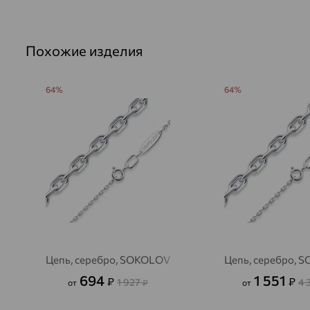
Похожие изделия
64%
64%
Цепь, серебро, SOKOLOV
Цепь, серебро, 
694
1 551
₽
₽
1 927
4 
от
₽
от