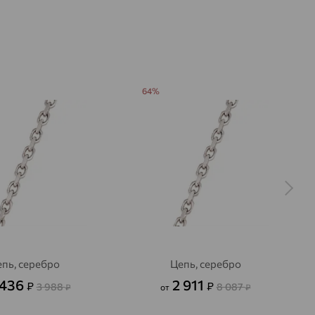
64%
пь, серебро
Цепь, серебро
 436
2 911
₽
₽
3 988
8 087
₽
от
₽