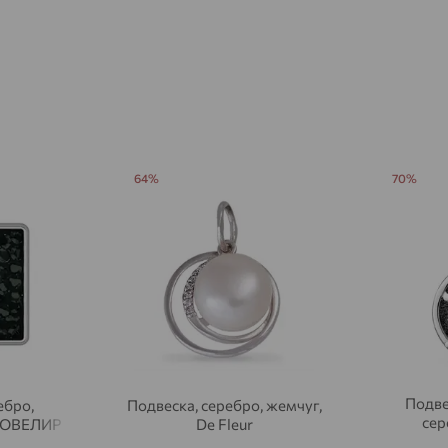
Агидель
доставка
Агинское
доставка
Агрыз
доставка
Адыгейск
доставка
Азов
доставка
64%
70%
Акбулак
доставка
Аксай
доставка
Актаныш
доставка
Актюбинский, Азнакаевский район
доставка
Алагир
доставка
Алапаевск
Подве
доставка
ебро,
Подвеска, серебро, жемчуг,
сер
ЮВЕЛИР
De Fleur
Алатырь
доставка