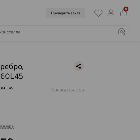
0
Проверить заказ
еребро,
60L45
060L45
Написать отзыв
размера