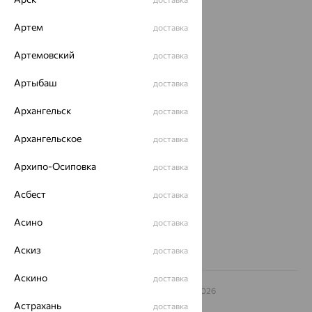
Каталог
Артем
доставка
Акции
Артемовский
доставка
Доставка
Покупателям
Артыбаш
доставка
О нас
Архангельск
доставка
Магазины и доставка
г. Липецк
Архангельское
доставка
ул. Зегеля, 27/2
еще 3
Архипо-Осиповка
доставка
Другие города
Асбест
доставка
8 (800) 250-02-30
Заказать звонок
Асино
доставка
Аскиз
доставка
Аскино
доставка
© ООО «Ювелирный дом «Кристалл»,
2009
– 2026
Архив акций
Архив изделий
Карта сайта
Астрахань
доставка