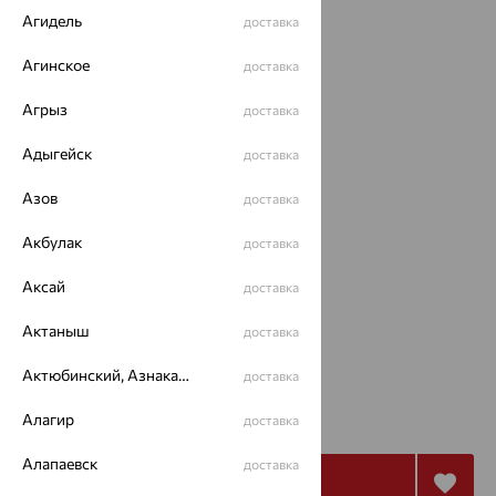
Агидель
доставка
Агинское
доставка
Агрыз
доставка
Адыгейск
доставка
Азов
доставка
Акбулак
доставка
Размеры:
Аксай
доставка
40
Актаныш
доставка
Калькулятор размера
Актюбинский, Азнакаевский район
доставка
от 643
₽
Алагир
доставка
1 785
₽
Алапаевск
доставка
Купить