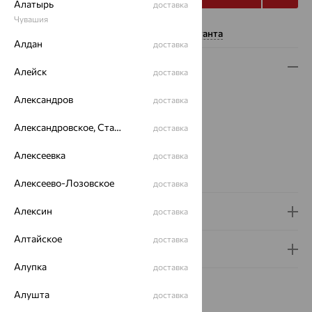
Алатырь
доставка
Чувашия
Нужна помощь консультанта
Алдан
доставка
Описание
Алейск
доставка
Вес:
1.59 — 1.62
Александров
доставка
Плетение:
якорное
Металл:
Серебро
Александровское, Ставропольский край
доставка
Проба:
925
Алексеевка
доставка
Страна происхождения:
РОССИЯ
Вид покрытия:
родирование
Алексеево-Лозовское
доставка
Алексин
Доставка и оплата
доставка
Алтайское
доставка
Гарантия и возврат
Алупка
доставка
Алушта
доставка