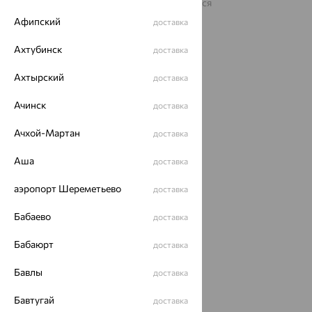
На информационном ресурсе применяются
рекомендательные технологии
Афипский
доставка
ОГРН 1044800168379
Политика конфеденциальности
Ахтубинск
доставка
Разработка сайта —
CUBA
Ахтырский
доставка
Ачинск
доставка
Ачхой-Мартан
доставка
Аша
доставка
аэропорт Шереметьево
доставка
Бабаево
доставка
Бабаюрт
доставка
Бавлы
доставка
Бавтугай
доставка