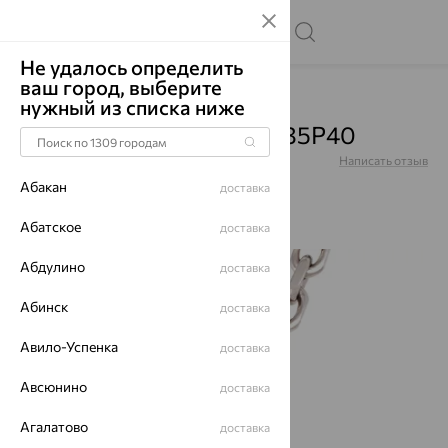
Не удалось определить
ваш город, выберите
Главная
Каталог
Цепи
нужный из списка ниже
Цепь, серебро, 0842R035P40
Артикул:
0842R035P40
Написать отзыв
Абакан
доставка
Абатское
доставка
Абдулино
64%
доставка
Абинск
доставка
Авило-Успенка
доставка
Авсюнино
доставка
Агалатово
доставка