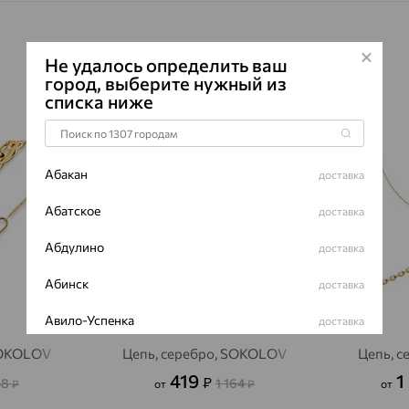
Не удалось определить ваш
город, выберите нужный из
списка ниже
64%
64%
Абакан
доставка
Абатское
доставка
Абдулино
доставка
Абинск
доставка
Авило-Успенка
доставка
SOKOLOV
Цепь, серебро, SOKOLOV
Цепь, 
Авсюнино
доставка
419
1
₽
48
1 164
₽
от
₽
от
Агалатово
доставка