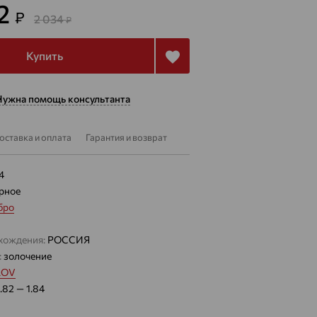
32
₽
2 034
₽
Купить
Нужна помощь консультанта
оставка и оплата
Гарантия и возврат
4
рное
бро
хождения:
РОССИЯ
:
золочение
LOV
1.82 — 1.84