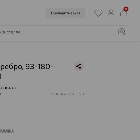
0
Проверить заказ
еребро, 93-180-
1
-03040-1
Написать отзыв
з
размера