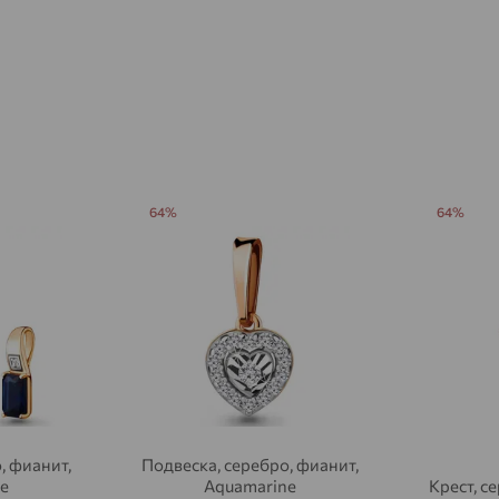
Агидель
доставка
Агинское
доставка
Агрыз
доставка
Адыгейск
доставка
Азов
доставка
64%
64%
Акбулак
доставка
Аксай
доставка
Актаныш
доставка
Актюбинский, Азнакаевский район
доставка
Алагир
доставка
, фианит,
Подвеска, серебро, фианит,
Алапаевск
доставка
e
Aquamarine
Крест, с