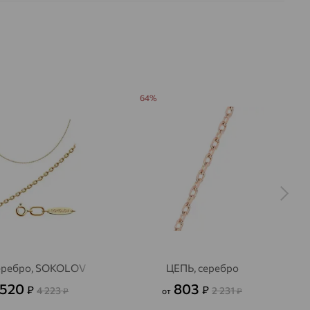
64%
серебро, SOKOLOV
ЦЕПЬ, серебро
 520
803
₽
₽
4 223
2 231
₽
от
₽