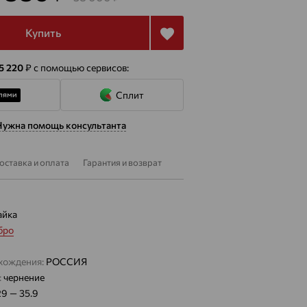
Купить
 5 220
₽
с помощью сервисов:
Сплит
Нужна помощь консультанта
оставка и оплата
Гарантия и возврат
айка
бро
хождения:
РОССИЯ
:
чернение
29 — 35.9