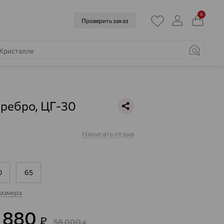
0
Проверить заказ
еребро, ЦГ-30
Написать отзыв
з
0
65
размера
0 880
₽
58 000
₽