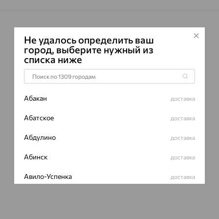
Не удалось определить ваш
город, выберите нужный из
списка ниже
Абакан
доставка
Абатское
доставка
Абдулино
доставка
Абинск
доставка
Авило-Успенка
доставка
Авсюнино
доставка
Агалатово
доставка