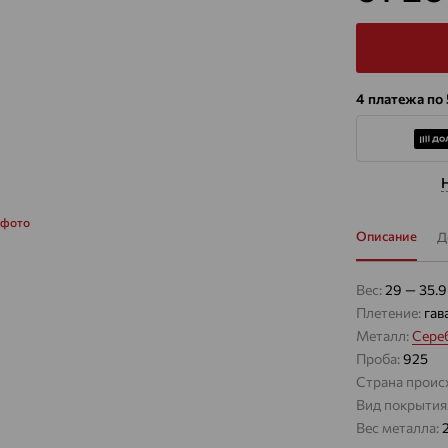
4 платежа по
 фото
Описание
Д
Вес:
29 — 35.9
Плетение:
гав
Металл:
Сере
Проба:
925
Страна проис
Вид покрытия
Вес металла: