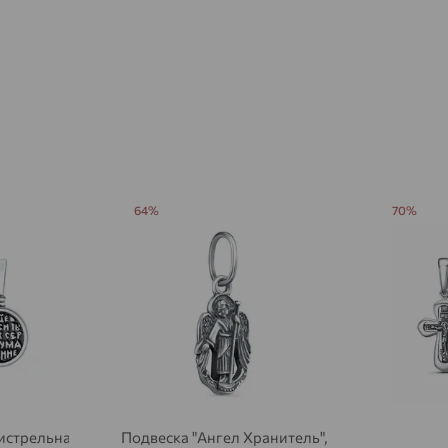
Агидель
доставка
Агинское
доставка
Агрыз
доставка
Адыгейск
доставка
Азов
доставка
64%
70%
Акбулак
доставка
Аксай
доставка
Актаныш
доставка
Актюбинский, Азнакаевский район
доставка
Алагир
доставка
Алапаевск
доставка
стрельная",
Подвеска "Ангел Хранитель",