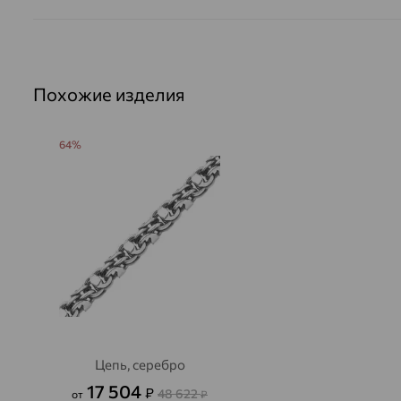
Похожие изделия
64%
Цепь, серебро
17 504
₽
48 622
от
₽