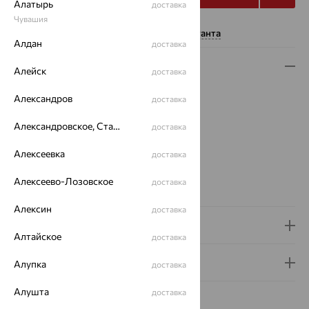
Алатырь
доставка
Чувашия
Нужна помощь консультанта
Алдан
доставка
Описание
Алейск
доставка
Вес:
1.32 — 1.94
Александров
доставка
Плетение:
якорное
Металл:
Серебро
Александровское, Ставропольский край
доставка
Проба:
925
Алексеевка
доставка
Страна происхождения:
РОССИЯ
Вид покрытия:
родирование
Алексеево-Лозовское
доставка
Вес металла:
1.32 — 1.94
Алексин
доставка
Доставка и оплата
Алтайское
доставка
Гарантия и возврат
Алупка
доставка
Алушта
доставка