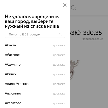
Не удалось определить
ваш город, выберите
Главная
Каталог
Цепи
нужный из списка ниже
Цепь, серебро, НЦ22-053Ю-3d0,35
Артикул:
НЦ22-053Ю-3d0,35
Написать отзыв
Абакан
доставка
Абатское
доставка
Абдулино
64%
доставка
Абинск
доставка
Авило-Успенка
доставка
Авсюнино
доставка
Агалатово
доставка