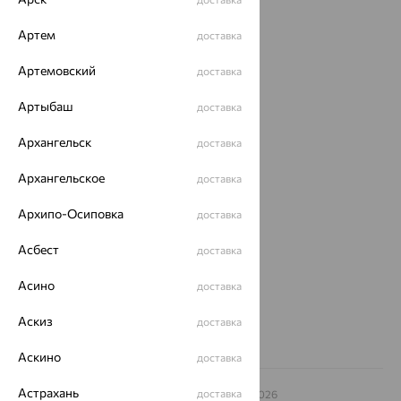
Каталог
Артем
доставка
Акции
Артемовский
доставка
Магазины
Артыбаш
доставка
Покупателям
Архангельск
доставка
О нас
Архангельское
доставка
Магазины и доставка
г. Липецк
ул. Зегеля, 27/2
Архипо-Осиповка
доставка
еще 3
Асбест
доставка
Другие города
8 (800) 250-02-30
Асино
доставка
Заказать звонок
Аскиз
доставка
Аскино
доставка
Астрахань
доставка
© ООО «Ювелирный дом «Кристалл»,
2009
– 2026