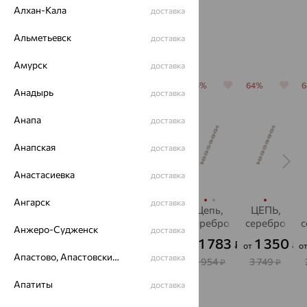
Алхан-Кала
доставка
Альметьевск
доставка
Похожие изделия
Амурск
доставка
64%
64%
70%
64%
64%
Анадырь
доставка
Анапа
доставка
Анапская
доставка
Анастасиевка
доставка
Ангарск
доставка
Цепь,
Цепь,
Цепь,
Цепь,
ЦЕПЬ,
серебро,
серебро
серебро
серебро
серебро
с
Анжеро-Судженск
доставка
SOKOLOV
884
451
1 783
1 350
463
₽
₽
₽
₽
₽
от
от
от
о
от
Апастово, Апастовский район
доставка
2 456
1 502
4 954
3 749
1 285
₽
₽
₽
₽
₽
Апатиты
доставка
С этим часто покупают