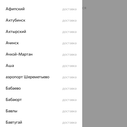
Архив акций
Архив изделий
Карта сайта
На информационном ресурсе применяются
Афипский
доставка
рекомендательные технологии
Ахтубинск
ОГРН 1044800168379
доставка
Политика конфеденциальности
Ахтырский
доставка
Разработка сайта —
CUBA
Ачинск
доставка
Ачхой-Мартан
доставка
Аша
доставка
аэропорт Шереметьево
доставка
Бабаево
доставка
Бабаюрт
доставка
Бавлы
доставка
Бавтугай
доставка