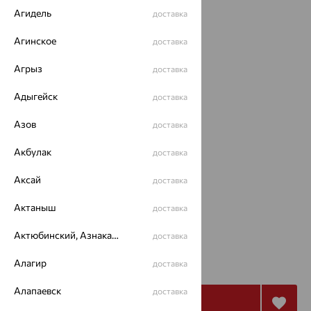
Агидель
доставка
Агинское
доставка
Агрыз
доставка
Адыгейск
доставка
Азов
доставка
Акбулак
доставка
Размеры:
Аксай
доставка
40
45
50
Актаныш
доставка
Калькулятор размера
Актюбинский, Азнакаевский район
доставка
от 798
₽
Алагир
доставка
2 218
₽
Алапаевск
доставка
Купить