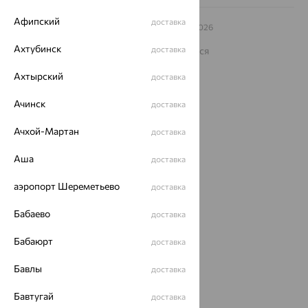
Афипский
доставка
© ООО «Ювелирный дом «Кристалл»,
2009
– 2026
Архив акций
Архив изделий
Карта сайта
Ахтубинск
доставка
На информационном ресурсе применяются
рекомендательные технологии
Ахтырский
доставка
ОГРН 1044800168379
Политика конфеденциальности
Ачинск
доставка
Разработка сайта —
CUBA
Ачхой-Мартан
доставка
Аша
доставка
аэропорт Шереметьево
доставка
Бабаево
доставка
Бабаюрт
доставка
Бавлы
доставка
Бавтугай
доставка