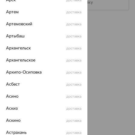
Подписаться на рассылку
Артем
доставка
Каталог
Артемовский
доставка
Акции
Артыбаш
доставка
Магазины
Архангельск
доставка
Покупателям
Архангельское
доставка
О нас
Архипо-Осиповка
доставка
Магазины и доставка
г. Липецк
Асбест
доставка
ул. Зегеля, 27/2
еще 3
Асино
доставка
Другие города
8 (800) 250-02-30
Аскиз
доставка
Заказать звонок
Аскино
доставка
Астрахань
доставка