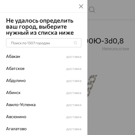
Не удалось определить
ваш город, выберите
Главная
Каталог
Цепи
нужный из списка ниже
Цепь, серебро, НЦ22-200Ю-3d0,8
Артикул:
НЦ22-200Ю-3d0,8
Написать отзыв
Абакан
доставка
Абатское
доставка
Абдулино
64%
доставка
Абинск
доставка
Авило-Успенка
доставка
Авсюнино
доставка
Агалатово
доставка