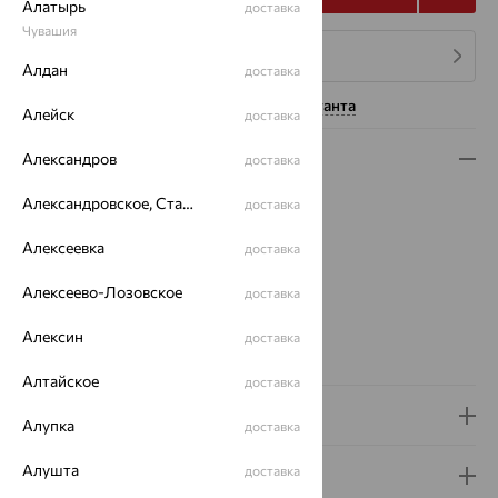
Алатырь
доставка
Чувашия
4 платежа по 1 485
₽
Алдан
доставка
Нужна помощь консультанта
Алейск
доставка
Описание
Александров
доставка
Вес:
14.25 — 18.5
Александровское, Ставропольский край
доставка
Плетение:
нонна
Алексеевка
доставка
Металл:
Серебро
Проба:
925
Алексеево-Лозовское
доставка
Страна происхождения:
РОССИЯ
Вид покрытия:
родирование
Алексин
доставка
Вес металла:
14.25 — 18.5
Алтайское
доставка
Доставка и оплата
Алупка
доставка
Алушта
доставка
Гарантия и возврат