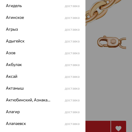
Агидель
доставка
Агинское
доставка
Агрыз
доставка
Адыгейск
доставка
Азов
доставка
Акбулак
доставка
Размеры:
Аксай
доставка
40
Актаныш
доставка
Калькулятор размера
Актюбинский, Азнакаевский район
доставка
от 506
₽
Алагир
доставка
1 685
₽
Алапаевск
доставка
Купить