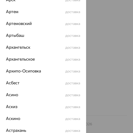
Каталог
Артем
доставка
Акции
Артемовский
доставка
Магазины
Покупателям
Артыбаш
доставка
О нас
Архангельск
доставка
Магазины и доставка
г. Липецк
Архангельское
доставка
ул. Зегеля, 27/2
еще 3
Архипо-Осиповка
доставка
Другие города
Асбест
доставка
8 (800) 250-02-30
Заказать звонок
Асино
доставка
Аскиз
доставка
Аскино
доставка
© ООО «Ювелирный дом «Кристалл»,
2009
– 2026
Архив акций
Архив изделий
Карта сайта
Астрахань
доставка