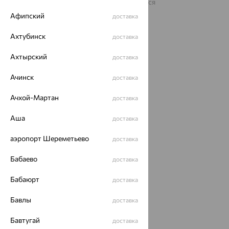
На информационном ресурсе применяются
рекомендательные технологии
Афипский
доставка
ОГРН 1044800168379
Политика конфеденциальности
Ахтубинск
доставка
Разработка сайта —
CUBA
Ахтырский
доставка
Ачинск
доставка
Ачхой-Мартан
доставка
Аша
доставка
аэропорт Шереметьево
доставка
Бабаево
доставка
Бабаюрт
доставка
Бавлы
доставка
Бавтугай
доставка