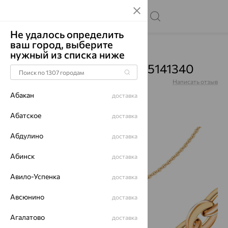
Не удалось определить
ваш город, выберите
Главная
Каталог
Цепи
нужный из списка ниже
Цепочка, серебро, V1035141340
Артикул:
V1035141340
Написать отзыв
Абакан
доставка
Абатское
доставка
Абдулино
70%
доставка
Абинск
доставка
Авило-Успенка
доставка
Авсюнино
доставка
Агалатово
доставка