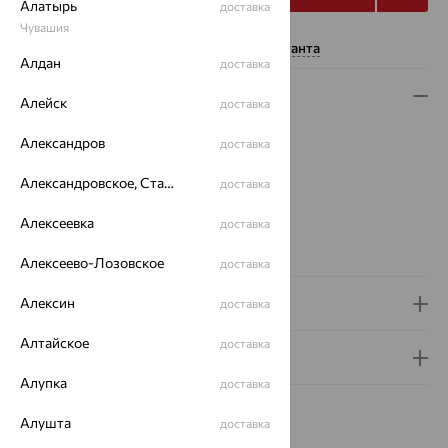
Алатырь
доставка
Чувашия
Нужна помощь консультанта
Алдан
доставка
Описание
Алейск
доставка
Вес:
1.92 — 1.95
Александров
доставка
Плетение:
якорное
Металл:
Серебро
Александровское, Ставропольский край
доставка
Проба:
925
Алексеевка
доставка
Страна происхождения:
РОССИЯ
Вид покрытия:
золочение
Алексеево-Лозовское
доставка
Алексин
Доставка и оплата
доставка
Алтайское
доставка
Гарантия и возврат
Алупка
доставка
Алушта
доставка