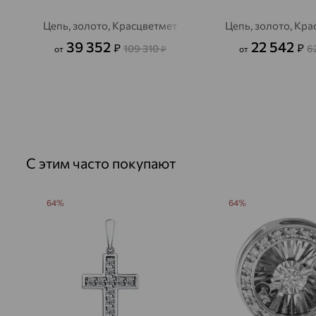
Цепь, золото, Красцветмет
Цепь, золото, Кр
39 352
22 542
₽
₽
109 310
6
от
₽
от
С этим часто покупают
64%
64%