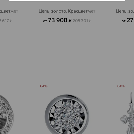
Авсюнино
доставка
асцветмет
Цепь, золото, Красцветмет
Цепь, зо
73 908
27
₽
Агалатово
2 617
205 301
доставка
₽
от
₽
от
Агидель
доставка
Агинское
доставка
Агрыз
доставка
Адыгейск
доставка
Азов
доставка
64%
64%
Акбулак
доставка
Аксай
доставка
Актаныш
доставка
Актюбинский, Азнакаевский район
доставка