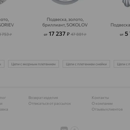
Алагир
доставка
Алапаевск
доставка
ото,
Подвеска, золото,
GORIEV
бриллиант, SOKOLOV
Подвеска
Алатырь
доставка
17 237
5
₽
1 753
47 881
Чувашия
₽
от
₽
от
Алдан
доставка
Алейск
доставка
к
Цепи с якорным плетением
Цепи с плетением снейки
Цепи с 
Александров
доставка
Александровское, Ставропольский край
доставка
Алексеевка
доставка
лог
Возврат изделия
Контакты
Алексеево-Лозовское
доставка
ии
Отписаться от рассылок
О компании
авка
Отзывы клиентов
Алексин
доставка
Алтайское
доставка