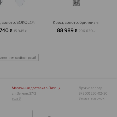
, золото, SOKOLOV
Крест, золото, бриллиант
 740
88 989
₽
₽
15 945
296 630
₽
₽
плетением двойной ромб
Магазины и доставка
г. Липецк
Другие города
ул. Зегеля, 27/2
8 (800) 250-02-30
еще 3
Заказать звонок