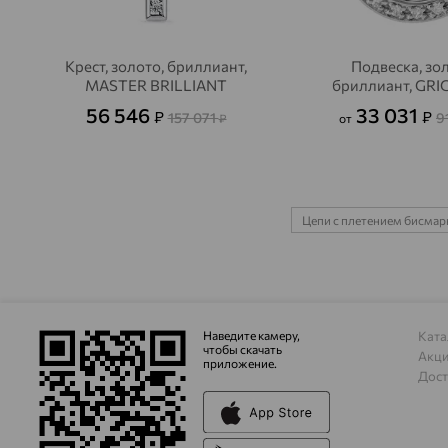
Крест, золото, бриллиант,
Подвеска, зол
MASTER BRILLIANT
бриллиант, GRI
56 546
33 031
₽
₽
157 071
9
₽
от
Цепи с плетением бисмар
Наведите камеру,
Ката
чтобы скачать
Акц
приложение.
Дост