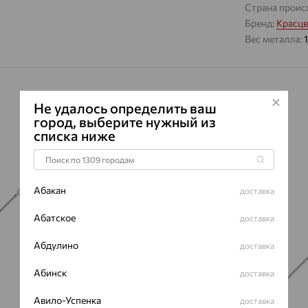
Страна проис
Бренд:
Красцв
Вес металла:
Не удалось определить ваш
город, выберите нужный из
списка ниже
64%
64%
Абакан
доставка
Абатское
доставка
Абдулино
доставка
Абинск
доставка
Авило-Успенка
доставка