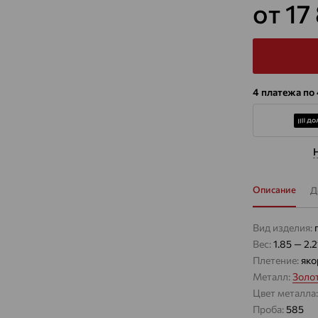
от 17
4 платежа по
Описание
Д
Вид изделия:
Вес:
1.85 — 2.2
Плетение:
яко
Металл:
Золо
Цвет металла
Проба:
585