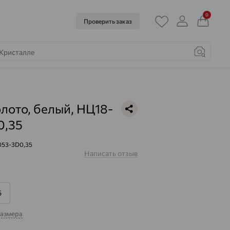
0
Проверить заказ
олото, белый, НЦ18-
0,35
053-3D0,35
Написать отзыв
5
размера