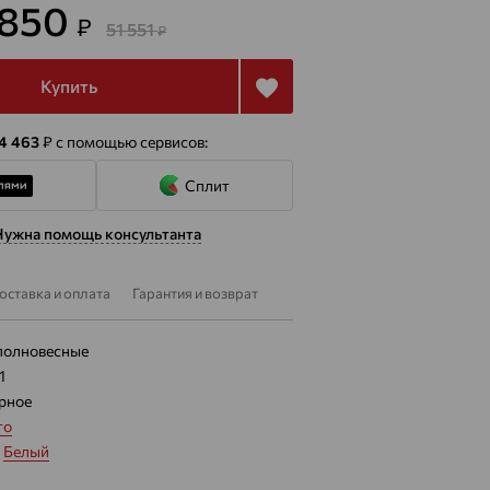
 850
₽
51 551
₽
Купить
 4 463
₽
с помощью сервисов:
Сплит
Нужна помощь консультанта
оставка и оплата
Гарантия и возврат
полновесные
1
рное
то
:
Белый