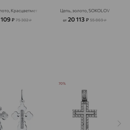
лото, Красцветмет
Цепь, золото, SOKOLOV
 109
20 113
₽
₽
75 302
55 869
₽
от
₽
70%