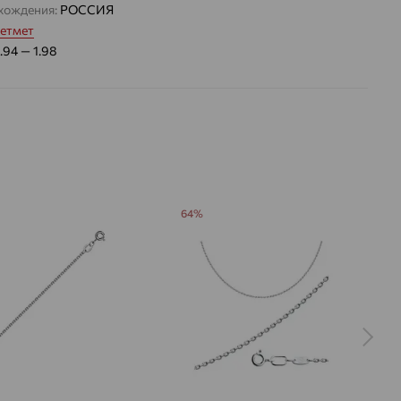
хождения:
РОССИЯ
етмет
1.94 — 1.98
64%