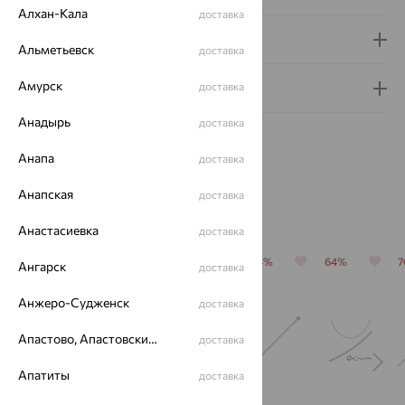
Алхан-Кала
доставка
Доставка и оплата
Альметьевск
доставка
Амурск
доставка
Гарантия и возврат
Анадырь
доставка
Анапа
доставка
Анапская
доставка
Похожие изделия
Анастасиевка
доставка
64%
64%
64%
64%
64%
Ангарск
доставка
Анжеро-Судженск
доставка
Апастово, Апастовский район
доставка
Апатиты
доставка