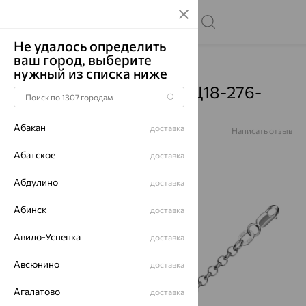
Не удалось определить
ваш город, выберите
Главная
Каталог
Цепи
нужный из списка ниже
Цепь, золото, белый, НЦ18-276-
3D0,50
Абакан
доставка
Артикул:
НЦ18-276-3D0,50
Написать отзыв
Абатское
доставка
Абдулино
доставка
64%
Абинск
доставка
Авило-Успенка
доставка
Авсюнино
доставка
Агалатово
доставка