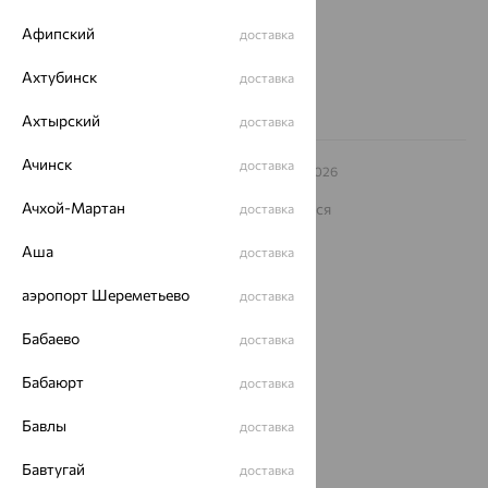
Другие города
8 (800) 250-02-30
Афипский
доставка
Заказать звонок
Ахтубинск
доставка
Ахтырский
доставка
Ачинск
доставка
© ООО «Ювелирный дом «Кристалл»,
2009
– 2026
Архив акций
Архив изделий
Карта сайта
Ачхой-Мартан
На информационном ресурсе применяются
доставка
рекомендательные технологии
Аша
доставка
ОГРН 1044800168379
Политика конфеденциальности
аэропорт Шереметьево
доставка
Разработка сайта —
CUBA
Бабаево
доставка
Бабаюрт
доставка
Бавлы
доставка
Бавтугай
доставка