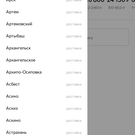
Ringo
Brilliant
Delta
Style
171 660
288 195
95 542
602 240
80 452
1
₽
₽
₽
₽
₽
Артем
доставка
Артемовский
доставка
Артыбаш
доставка
Подписаться на рассылку
Архангельск
доставка
Каталог
Архангельское
доставка
Акции
Архипо-Осиповка
доставка
Магазины
Асбест
доставка
Покупателям
Асино
доставка
О нас
Аскиз
доставка
Магазины и доставка
г. Липецк
Аскино
доставка
ул. Зегеля, 27/2
еще 3
Астрахань
доставка