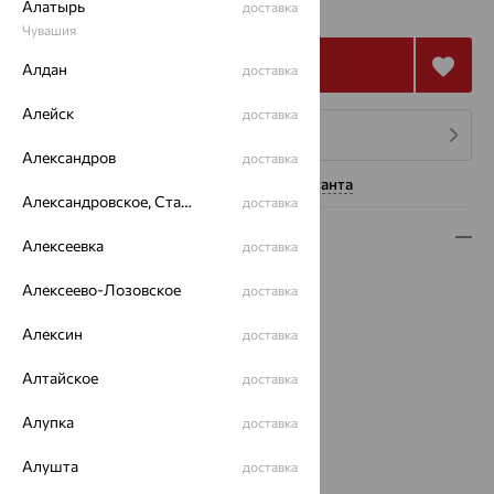
₽
Алатырь
322 567
доставка
₽
Чувашия
Купить
Алдан
доставка
Алейск
доставка
4 платежа по 29 031
₽
Александров
доставка
Нужна помощь консультанта
Александровское, Ставропольский край
доставка
Описание
Алексеевка
доставка
Вид изделия:
полновесные
Алексеево-Лозовское
доставка
Вес:
9.49 — 11.68
Плетение:
якорное
Алексин
доставка
Металл:
Золото
Алтайское
Цвет металла:
Белый
доставка
Проба:
585
Алупка
доставка
Страна происхождения:
РОССИЯ
Бренд:
Красцветмет
Алушта
доставка
Вес металла:
9.49 — 11.68