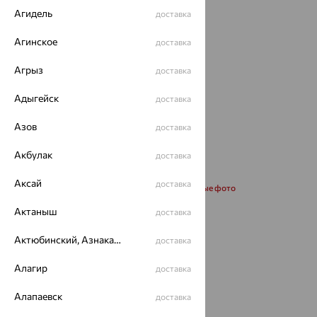
Агидель
доставка
Агинское
доставка
Агрыз
доставка
Адыгейск
доставка
Азов
доставка
Акбулак
доставка
Аксай
доставка
Запросить дополнительные фото
Актаныш
доставка
Размеры:
Актюбинский, Азнакаевский район
доставка
45
50
55
Алагир
доставка
Калькулятор размера
Алапаевск
доставка
от 116 124