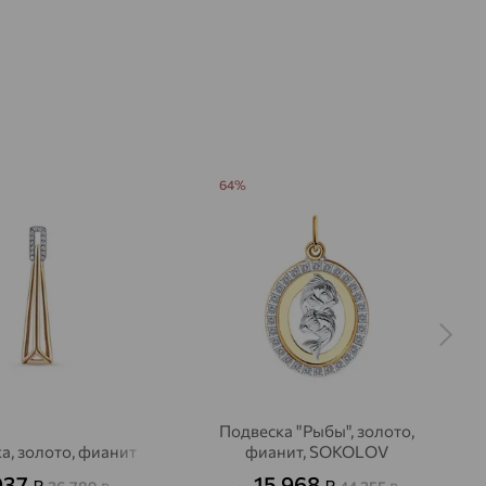
64%
Подвеска "Рыбы", золото,
а, золото, фианит
фианит, SOKOLOV
037
15 968
₽
₽