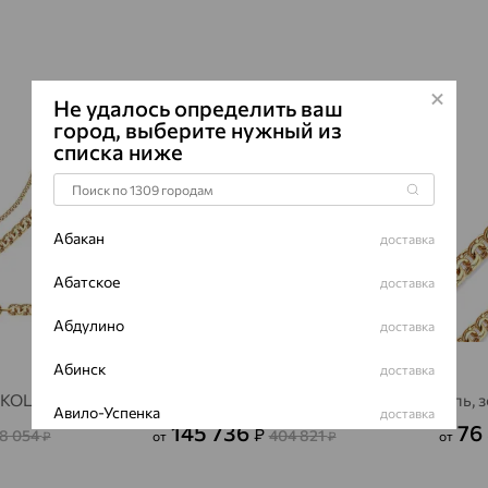
Не удалось определить ваш
город, выберите нужный из
64%
64%
списка ниже
Абакан
доставка
Абатское
доставка
Абдулино
доставка
Абинск
доставка
SOKOLOV
Цепь, золото, SOKOLOV
Цепь, 
Авило-Успенка
доставка
145 736
76
₽
8 054
404 821
₽
от
₽
от
Авсюнино
доставка