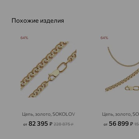
Похожие изделия
64%
64%
Цепь, золото, SOKOLOV
Цепь, золото, 
82 395
56 899
₽
₽
228 875
15
от
₽
от