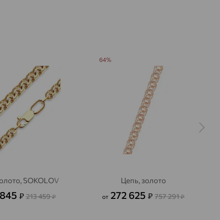
64%
золото, SOKOLOV
Цепь, золото
 845
272 625
₽
₽
213 459
757 291
₽
от
₽