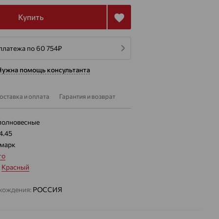
Купить
платежа по 60 754
₽
Нужна помощь консультанта
оставка и оплата
Гарантия и возврат
полновесные
4.45
марк
то
:
Красный
хождения:
РОССИЯ