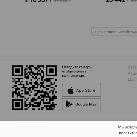
56 622
68
от
₽
Цепи с плетением бисма
Наведите камеру,
Ката
чтобы скачать
Акц
приложение.
Дост
ОГРН 1044800168379
Мы испол
Политика конфеденциальности
посетител
На