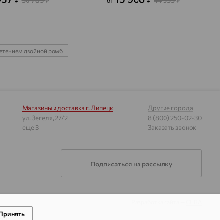
36 789
44 355
₽
от
₽
летением двойной ромб
Магазины и доставка
г. Липецк
Другие города
ул. Зегеля, 27/2
8 (800) 250-02-30
еще 3
Заказать звонок
Подписаться на рассылку
Разработка сайта —
CUBA
Принять
гии