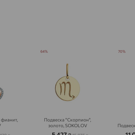
Агалатово
доставка
Агидель
доставка
Агинское
доставка
Агрыз
доставка
Адыгейск
64%
70%
доставка
Азов
доставка
Акбулак
доставка
Аксай
доставка
Актаныш
доставка
Актюбинский, Азнакаевский район
доставка
 фианит,
Подвеска "Скорпион",
Алагир
доставка
V
золото, SOKOLOV
Подвеск
5 427
11 
₽