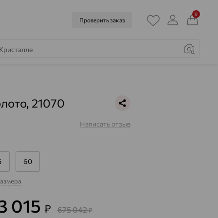
0
Проверить заказ
олото, 21070
Написать отзыв
5
60
размера
3 015
₽
675 042
₽