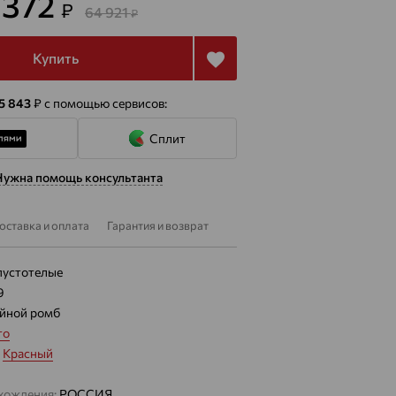
 372
₽
64 921
₽
Купить
 5 843
₽
с помощью сервисов:
Сплит
Нужна помощь консультанта
оставка и оплата
Гарантия и возврат
пустотелые
9
йной ромб
то
:
Красный
хождения:
РОССИЯ