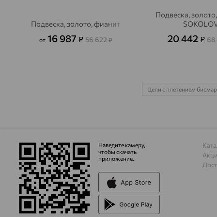
Подвеска, золото,
Подвеска, золото, фианит
SOKOLO
16 987
20 442
₽
₽
56 622
68
от
₽
Цепи с плетением бисмар
Наведите камеру,
Ката
чтобы скачать
Акц
приложение.
Дост