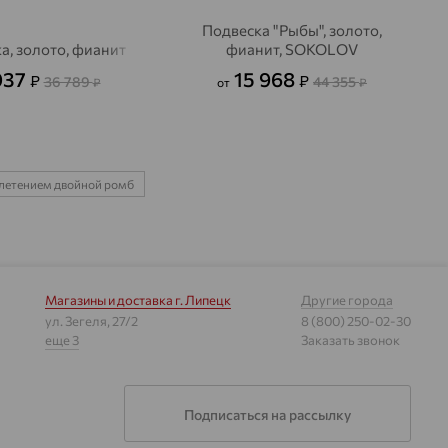
Подвеска "Рыбы", золото,
а, золото, фианит
фианит, SOKOLOV
037
15 968
₽
₽
36 789
44 355
₽
от
₽
плетением двойной ромб
Магазины и доставка
г. Липецк
Другие города
ул. Зегеля, 27/2
8 (800) 250-02-30
еще 3
Заказать звонок
Подписаться на рассылку