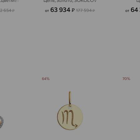
асцветмет
Цепь, золото, SOKOLOV
Ц
Авсюнино
доставка
63 934
64
₽
2 654
177 594
₽
от
₽
от
Агалатово
доставка
Агидель
доставка
Агинское
доставка
Агрыз
доставка
Адыгейск
доставка
Азов
64%
доставка
70%
Акбулак
доставка
Аксай
доставка
Актаныш
доставка
Актюбинский, Азнакаевский район
доставка