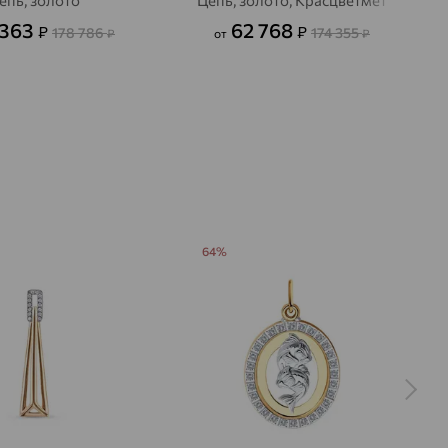
епь, золото
Цепь, золото, Красцветмет
 363
62 768
₽
₽
178 786
174 355
₽
от
₽
64%