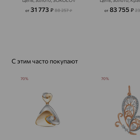
Цепь, золото, SOKOLOV
Цепь, золото, Кр
31 773
83 755
₽
₽
88 257
23
от
₽
от
С этим часто покупают
70%
70%