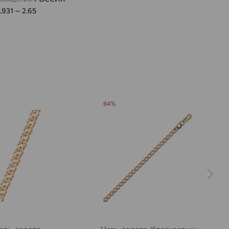
1.931 — 2.65
64%