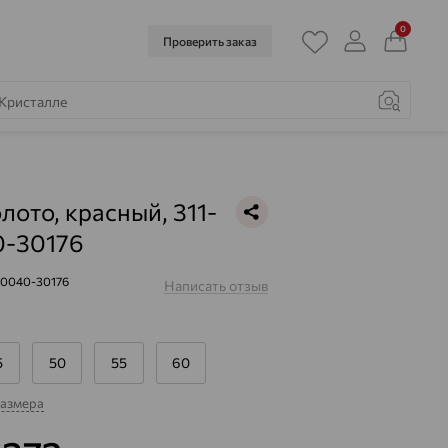
0
Проверить заказ
лото, красный, 311-
0-30176
-0040-30176
Написать отзыв
5
50
55
60
размера