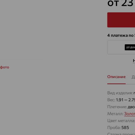
от 23
4 платежа по
 фото
Описание
Д
Вид изделия:
Вес:
1.91 — 2.7
Плетение:
дво
Металл:
Золо
Цвет металла
Проба:
585
Страна проис