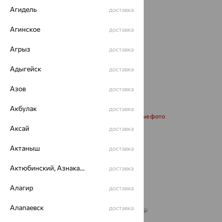
Агидель
доставка
Агинское
доставка
Агрыз
доставка
Адыгейск
доставка
Азов
доставка
Акбулак
доставка
Запросить дополнительные фото
Аксай
доставка
Размеры:
Актаныш
доставка
50
55
60
Актюбинский, Азнакаевский район
доставка
Калькулятор размера
Алагир
доставка
от 129 462
₽
Алапаевск
доставка
359 618
₽