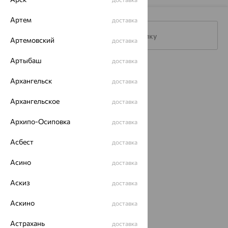
Артем
доставка
Подписаться на рассылку
Артемовский
доставка
Артыбаш
доставка
Каталог
Архангельск
доставка
Акции
Архангельское
доставка
Магазины
Архипо-Осиповка
доставка
Покупателям
Асбест
доставка
О нас
Асино
доставка
Магазины и доставка
г. Липецк
ул. Зегеля, 27/2
Аскиз
доставка
еще 3
Аскино
Другие города
доставка
8 (800) 250-02-30
Астрахань
Заказать звонок
доставка