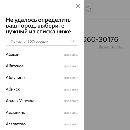
Не удалось определить
ваш город, выберите
Главная
Каталог
Цепи
нужный из списка ниже
Цепь, золото, 330-01-0060-30176
Артикул:
330-01-0060-30176
Написать отзыв
Абакан
доставка
Абатское
доставка
Абдулино
64%
доставка
Абинск
доставка
Авило-Успенка
доставка
Авсюнино
доставка
Агалатово
доставка