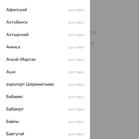
Афипский
доставка
Ахтубинск
доставка
© ООО «Ювелирный дом «Кристалл»,
2009
– 2026
Ахтырский
доставка
Архив акций
Архив изделий
Карта сайта
На информационном ресурсе применяются
Ачинск
рекомендательные технологии
доставка
ОГРН 1044800168379
Ачхой-Мартан
доставка
Политика конфеденциальности
Разработка сайта —
Аша
CUBA
доставка
аэропорт Шереметьево
доставка
Бабаево
доставка
Бабаюрт
доставка
Бавлы
доставка
Бавтугай
доставка