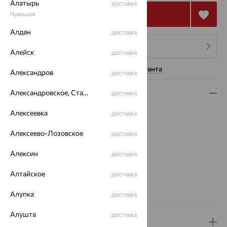
Алатырь
доставка
Купить
Чувашия
Алдан
доставка
4 платежа по 32 366
₽
Алейск
доставка
Нужна помощь консультанта
Александров
доставка
Александровское, Ставропольский край
Описание
доставка
Вид изделия:
полновесные
Алексеевка
доставка
Вес:
10.58 — 12.78
Алексеево-Лозовское
доставка
Плетение:
двойной ромб
Металл:
Золото
Алексин
доставка
Цвет металла:
Красный
Проба:
585
Алтайское
доставка
Страна происхождения:
РОССИЯ
Вес металла:
Алупка
10.58 — 12.78
доставка
Алушта
доставка
Доставка и оплата