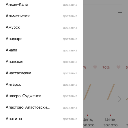
Алхан-Кала
доставка
Гарантия и возврат
Альметьевск
доставка
Амурск
доставка
Анадырь
доставка
Анапа
Похожие изделия
доставка
Анапская
доставка
64%
64%
64%
64%
70%
Анастасиевка
доставка
Ангарск
доставка
Анжеро-Судженск
доставка
Апастово, Апастовский район
доставка
Апатиты
Цепь,
Цепь,
Цепь,
доставка
Цепь,
Цепь,
золото,
золото,
золото
золото
золото