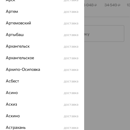
STONES
SOKOLOV
47 345
42 547
39 716
33 048
34 549
1
₽
₽
₽
₽
₽
Артем
доставка
Артемовский
доставка
Подписаться на рассылку
Артыбаш
доставка
Архангельск
доставка
Каталог
Архангельское
доставка
Акции
Архипо-Осиповка
доставка
Доставка
Асбест
доставка
Покупателям
Асино
доставка
О нас
Аскиз
доставка
Магазины и доставка
г. Липецк
ул. Зегеля, 27/2
Аскино
доставка
еще 3
Астрахань
доставка
Другие города