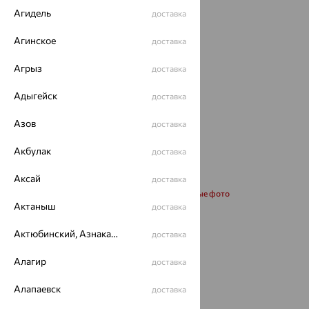
Агидель
доставка
Агинское
доставка
Агрыз
доставка
Адыгейск
доставка
Азов
доставка
Акбулак
доставка
Аксай
доставка
Запросить дополнительные фото
Актаныш
доставка
Размеры:
Актюбинский, Азнакаевский район
доставка
55
60
65
Алагир
доставка
Калькулятор размера
Алапаевск
доставка