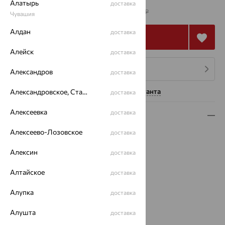
от 267 128
Алатырь
доставка
₽
742 023
₽
Чувашия
Алдан
доставка
Купить
Алейск
доставка
4 платежа по 66 782
₽
Александров
доставка
Нужна помощь консультанта
Александровское, Ставропольский край
доставка
Алексеевка
доставка
Описание
Алексеево-Лозовское
доставка
Вид изделия:
полновесные
Вес:
26.51 — 32.18
Алексин
доставка
Плетение:
бисмарк
Металл:
Золото
Алтайское
доставка
Цвет металла:
Красный
Проба:
Алупка
585
доставка
Страна происхождения:
РОССИЯ
Алушта
доставка
Вес металла:
27.48 — 32.18