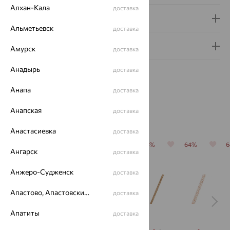
Алхан-Кала
доставка
Доставка и оплата
Альметьевск
доставка
Гарантия и возврат
Амурск
доставка
Анадырь
доставка
Анапа
доставка
Анапская
доставка
Похожие изделия
Анастасиевка
доставка
64%
64%
64%
64%
64%
Ангарск
доставка
Анжеро-Судженск
доставка
Апастово, Апастовский район
доставка
Апатиты
доставка