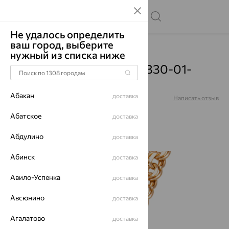
Не удалось определить
ваш город, выберите
Главная
Каталог
Цепи
нужный из списка ниже
Цепь, золото, красный, 330-01-
0080-37654
Абакан
доставка
Артикул:
330-01-0080-37654
Написать отзыв
Абатское
доставка
Абдулино
доставка
Абинск
доставка
64%
Авило-Успенка
доставка
Авсюнино
доставка
Агалатово
доставка