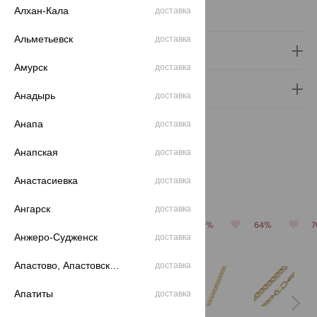
Алхан-Кала
Вес металла:
6.34 — 6.46
доставка
Альметьевск
доставка
Доставка и оплата
Амурск
доставка
Гарантия и возврат
Анадырь
доставка
Анапа
доставка
Анапская
доставка
Анастасиевка
доставка
Похожие изделия
Ангарск
доставка
64%
64%
70%
70%
64%
Анжеро-Судженск
доставка
Апастово, Апастовский район
доставка
Апатиты
доставка