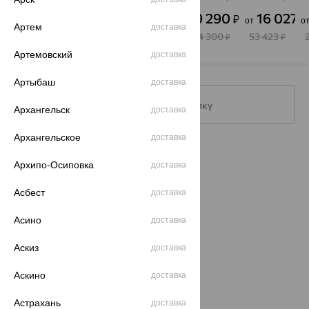
фианит
SOKOLOV
фианит
фианит,
4 409
12 284
7 870
19 290
16 027
₽
₽
₽
₽
₽
от
от
о
Aquamarine
S
Артем
доставка
12 247
40 947
26 232
64 300
53 423
₽
₽
₽
₽
₽
Артемовский
доставка
Артыбаш
доставка
Подписаться на рассылку
Архангельск
доставка
Архангельское
доставка
Каталог
Архипо-Осиповка
доставка
Акции
Асбест
доставка
Магазины
Асино
доставка
Покупателям
Аскиз
доставка
О нас
Аскино
доставка
Магазины и доставка
г. Липецк
ул. Зегеля, 27/2
Астрахань
доставка