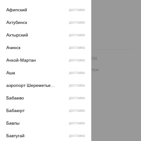
еще 3
Афипский
доставка
Другие города
8 (800) 250-02-30
Ахтубинск
доставка
Заказать звонок
Ахтырский
доставка
Ачинск
доставка
© ООО «Ювелирный дом «Кристалл»,
2009
– 2026
Ачхой-Мартан
доставка
Архив акций
Архив изделий
Карта сайта
На информационном ресурсе применяются
Аша
доставка
рекомендательные технологии
ОГРН 1044800168379
аэропорт Шереметьево
доставка
Политика конфеденциальности
Бабаево
доставка
Разработка сайта —
CUBA
Бабаюрт
доставка
Бавлы
доставка
Бавтугай
доставка