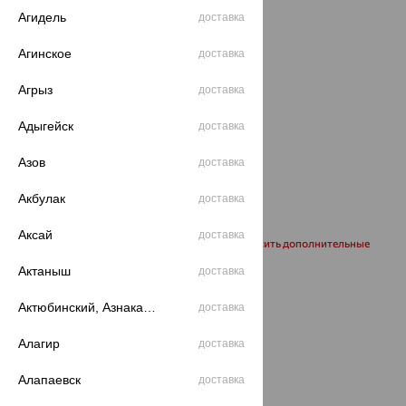
Агидель
доставка
Агинское
доставка
Агрыз
доставка
Адыгейск
доставка
Азов
доставка
Акбулак
доставка
Аксай
доставка
Запросить дополнительные
фото
Актаныш
доставка
Актюбинский, Азнакаевский район
доставка
Размеры:
Алагир
40
50
55
доставка
60
Алапаевск
Калькулятор размера
доставка