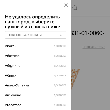
Не удалось определить
ваш город, выберите
Главная
Каталог
Цепи
нужный из списка ниже
Цепь, золото, красный, 331-01-0060-
30176
Абакан
доставка
Артикул:
331-01-0060-30176
Написать отзыв
Абатское
доставка
Абдулино
доставка
70%
Абинск
доставка
Авило-Успенка
доставка
Авсюнино
доставка
Агалатово
доставка