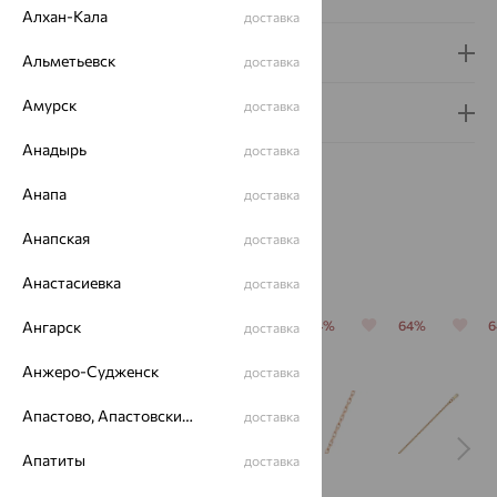
Алхан-Кала
доставка
Доставка и оплата
Альметьевск
доставка
Амурск
доставка
Гарантия и возврат
Анадырь
доставка
Анапа
доставка
Анапская
доставка
Похожие изделия
Анастасиевка
доставка
Ангарск
64%
70%
64%
64%
64%
доставка
Анжеро-Судженск
доставка
Апастово, Апастовский район
доставка
Апатиты
доставка