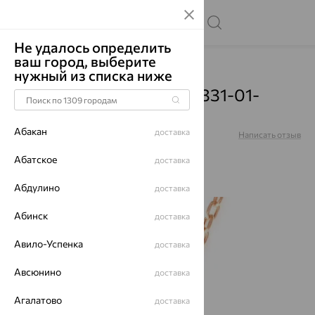
Не удалось определить
ваш город, выберите
Главная
Каталог
Цепи
нужный из списка ниже
Цепь, золото, красный, 331-01-
0060-30205
Абакан
доставка
Артикул:
331-01-0060-30205
Написать отзыв
Абатское
доставка
Абдулино
доставка
70%
Абинск
доставка
Авило-Успенка
доставка
Авсюнино
доставка
Агалатово
доставка