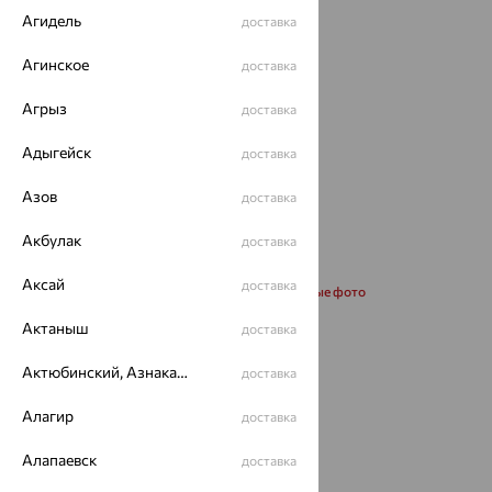
Агидель
доставка
Агинское
доставка
Агрыз
доставка
Адыгейск
доставка
Азов
доставка
Акбулак
доставка
Аксай
доставка
Запросить дополнительные фото
Актаныш
доставка
Размеры:
Актюбинский, Азнакаевский район
доставка
45
50
55
Алагир
доставка
Калькулятор размера
Алапаевск
доставка
от 23 243