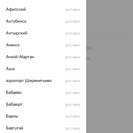
Другие города
8 (800) 250-02-30
Афипский
доставка
Заказать звонок
Ахтубинск
доставка
Ахтырский
доставка
Ачинск
доставка
© ООО «Ювелирный дом «Кристалл»,
2009
– 2026
Архив акций
Архив изделий
Карта сайта
Ачхой-Мартан
доставка
На информационном ресурсе применяются
рекомендательные технологии
Аша
доставка
ОГРН 1044800168379
Политика конфеденциальности
аэропорт Шереметьево
доставка
Разработка сайта —
CUBA
Бабаево
доставка
Бабаюрт
доставка
Бавлы
доставка
Бавтугай
доставка