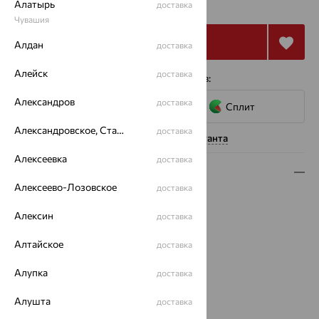
₽
Алатырь
74 223
доставка
₽
Чувашия
Купить
Алдан
доставка
Алейск
доставка
4 платежа по 5 811
₽
с помощью сервисов:
Александров
доставка
Сплит
Александровское, Ставропольский край
доставка
Нужна помощь консультанта
Алексеевка
доставка
Описание
Алексеево-Лозовское
доставка
Вид изделия:
пустотелые
Вес:
Алексин
2.5 — 3.39
доставка
Плетение:
якорное
Алтайское
доставка
Металл:
Золото
Цвет металла:
Красный
Алупка
доставка
Проба:
585
Страна происхождения:
РОССИЯ
Алушта
доставка
Вес металла:
2.76 — 3.39