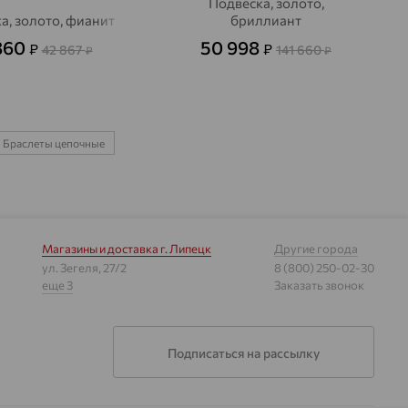
Подвеска, золото,
а, золото, фианит
бриллиант
860
50 998
₽
₽
42 867
141 660
₽
₽
Браслеты цепочные
Магазины и доставка
г. Липецк
Другие города
ул. Зегеля, 27/2
8 (800) 250-02-30
еще 3
Заказать звонок
Подписаться на рассылку