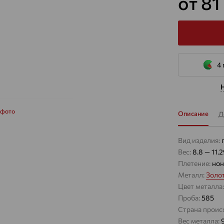
от 81
4 
 фото
Описание
Д
Вид изделия:
Вес:
8.8 — 11.
Плетение:
нон
Металл:
Золо
Цвет металла
Проба:
585
Страна проис
Вес металла: