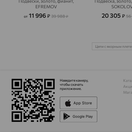
Подвески, золото, фианит,
Подвеска, золото,
EFREMOV
SOKOLO
11 996
20 305
₽
₽
39 988
56
от
₽
Цепи с якорным плет
Наведите камеру,
Ката
чтобы скачать
Акц
приложение.
Маг