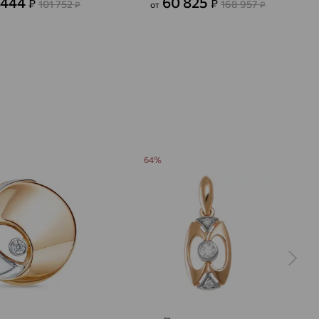
 444
60 825
₽
₽
101 752
168 957
₽
от
₽
64%