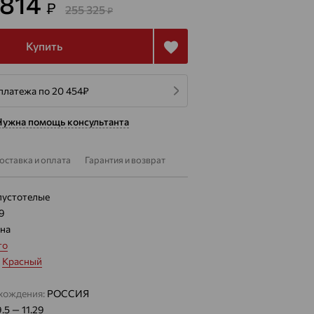
 814
₽
255 325
₽
Купить
платежа по 20 454
₽
Нужна помощь консультанта
оставка и оплата
Гарантия и возврат
пустотелые
29
на
то
:
Красный
хождения:
РОССИЯ
9.5 — 11.29