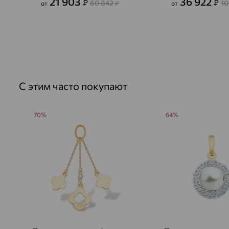
21 903
36 922
₽
₽
60 842
10
от
₽
от
С этим часто покупают
70%
64%