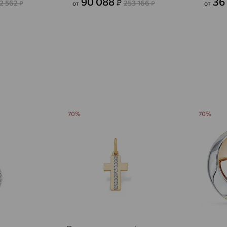
90 088
36
₽
2 562
253 166
₽
от
₽
от
Агалатово
доставка
Агидель
доставка
Агинское
доставка
Агрыз
доставка
Адыгейск
доставка
70%
70%
Азов
доставка
Акбулак
доставка
Аксай
доставка
Актаныш
доставка
Актюбинский, Азнакаевский район
доставка
Алагир
доставка