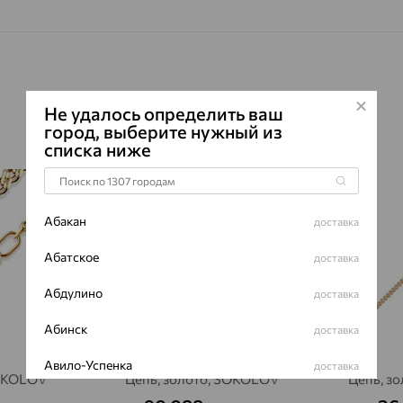
Не удалось определить ваш
город, выберите нужный из
списка ниже
70%
64%
Абакан
доставка
Абатское
доставка
Абдулино
доставка
Абинск
доставка
Авило-Успенка
доставка
SOKOLOV
Цепь, золото, SOKOLOV
Цепь, зо
Авсюнино
доставка