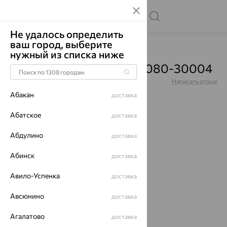
Не удалось определить
ваш город, выберите
Главная
Каталог
Цепи
нужный из списка ниже
Цепь, золото, 332-00-0080-30004
Артикул:
332-00-0080-30004
Написать отзыв
Абакан
доставка
Абатское
доставка
Абдулино
доставка
64%
Абинск
доставка
Авило-Успенка
доставка
Авсюнино
доставка
Агалатово
доставка