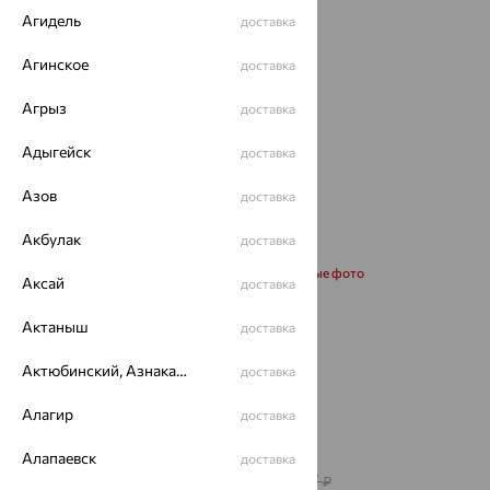
Агидель
доставка
Агинское
доставка
Агрыз
доставка
Адыгейск
доставка
Азов
доставка
Акбулак
доставка
Запросить дополнительные фото
Аксай
доставка
Актаныш
доставка
Размеры:
Актюбинский, Азнакаевский район
60
доставка
Алагир
Калькулятор размера
доставка
от 358 282
Алапаевск
доставка
₽
995 227
₽