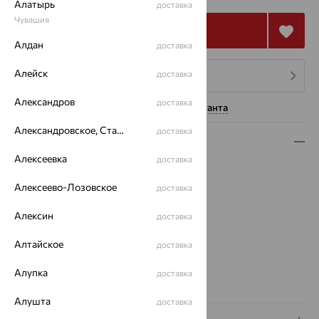
Алатырь
доставка
Чувашия
Купить
Алдан
доставка
Алейск
доставка
4 платежа по 89 571
₽
Александров
доставка
Нужна помощь консультанта
Александровское, Ставропольский край
доставка
Описание
Алексеевка
доставка
Вид изделия:
полновесные
Вес:
29.28 — 29.9
Алексеево-Лозовское
доставка
Плетение:
бисмарк
Алексин
доставка
Металл:
Золото
Цвет металла:
Красный
Алтайское
доставка
Проба:
585
Страна происхождения:
РОССИЯ
Алупка
доставка
Вес металла:
29.281 — 29.902
Алушта
доставка