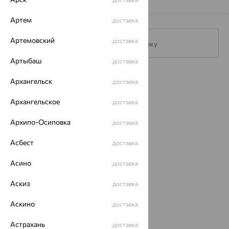
Артем
доставка
Артемовский
доставка
Подписаться на рассылку
Артыбаш
доставка
Каталог
Архангельск
доставка
Акции
Архангельское
доставка
Доставка
Архипо-Осиповка
доставка
Покупателям
Асбест
доставка
О нас
Асино
доставка
Магазины и доставка
г. Липецк
Аскиз
доставка
ул. Зегеля, 27/2
еще 3
Аскино
доставка
Другие города
8 (800) 250-02-30
Астрахань
доставка