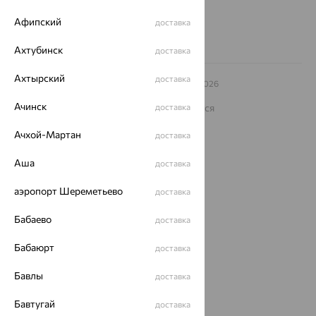
Заказать звонок
Афипский
доставка
Ахтубинск
доставка
Ахтырский
доставка
© ООО «Ювелирный дом «Кристалл»,
2009
– 2026
Архив акций
Архив изделий
Карта сайта
Ачинск
На информационном ресурсе применяются
доставка
рекомендательные технологии
Ачхой-Мартан
доставка
ОГРН 1044800168379
Политика конфеденциальности
Аша
доставка
Разработка сайта —
CUBA
аэропорт Шереметьево
доставка
Бабаево
доставка
Бабаюрт
доставка
Бавлы
доставка
Бавтугай
доставка