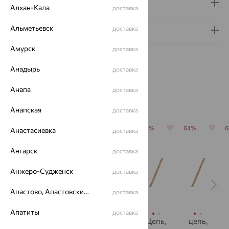
Доставка и оплата
Алхан-Кала
доставка
Альметьевск
доставка
Гарантия и возврат
Амурск
доставка
Анадырь
доставка
Анапа
доставка
Похожие изделия
Анапская
доставка
64%
64%
64%
64%
64%
Анастасиевка
доставка
Ангарск
доставка
Анжеро-Судженск
доставка
Апастово, Апастовский район
доставка
Апатиты
доставка
Цепь,
Цепь,
Цепь,
Цепь,
цепь,