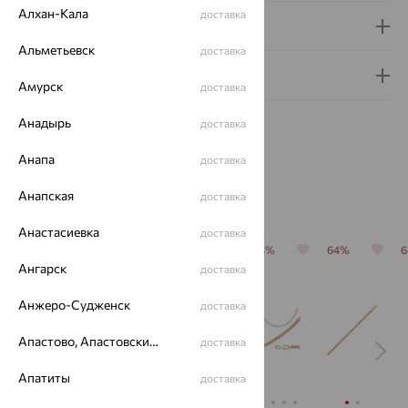
Алхан-Кала
доставка
Доставка и оплата
Альметьевск
доставка
Гарантия и возврат
Амурск
доставка
Анадырь
доставка
Анапа
доставка
Похожие изделия
Анапская
доставка
Анастасиевка
доставка
64%
64%
64%
64%
64%
Ангарск
доставка
Анжеро-Судженск
доставка
Апастово, Апастовский район
доставка
Апатиты
доставка