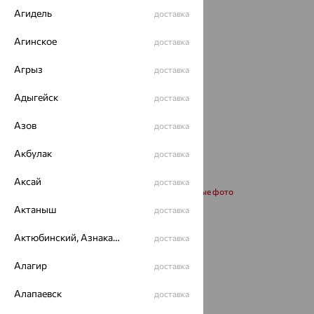
Агидель
доставка
Агинское
доставка
Агрыз
доставка
Адыгейск
доставка
Азов
доставка
Акбулак
доставка
Аксай
доставка
Запросить дополнительные фото
Актаныш
доставка
Размеры:
Актюбинский, Азнакаевский район
доставка
50
55
60
Алагир
доставка
Калькулятор размера
Алапаевск
доставка