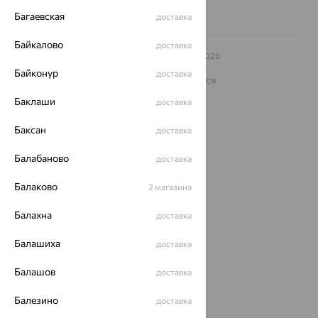
Багаевская
доставка
Байкалово
доставка
© ООО «Ювелирный дом «Кристалл»,
2009
– 2026
Архив акций
Архив изделий
Карта сайта
Байконур
доставка
На информационном ресурсе применяются
рекомендательные технологии
Баклаши
доставка
ОГРН 1044800168379
Политика конфеденциальности
Баксан
доставка
Разработка сайта —
CUBA
Балабаново
доставка
Балаково
2 магазина
Балахна
доставка
Балашиха
доставка
Балашов
доставка
Балезино
доставка