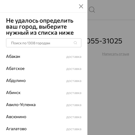
Не удалось определить
ваш город, выберите
Главная
Каталог
Цепи
нужный из списка ниже
Цепь, золото, 332-0Z-0055-31025
Артикул:
332-0Z-0055-31025
Написать отзыв
Абакан
доставка
5
Абатское
доставка
Абдулино
доставка
Абинск
64%
доставка
Авило-Успенка
доставка
Авсюнино
доставка
Агалатово
доставка