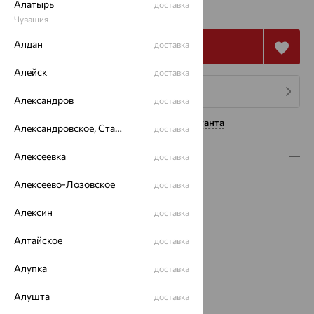
от 117 471
Алатырь
₽
доставка
326 309
₽
Чувашия
Алдан
доставка
Купить
Алейск
доставка
4 платежа по 29 368
₽
Александров
доставка
Нужна помощь консультанта
Александровское, Ставропольский край
доставка
Описание
Алексеевка
доставка
Вид изделия:
полновесные
Алексеево-Лозовское
доставка
Вес:
12.01 — 14.59
Алексин
доставка
Плетение:
бисмарк
Металл:
Золото
Алтайское
доставка
Цвет металла:
Красный
Проба:
585
Алупка
доставка
Страна происхождения:
РОССИЯ
Вес металла:
12.03 — 14.56
Алушта
доставка