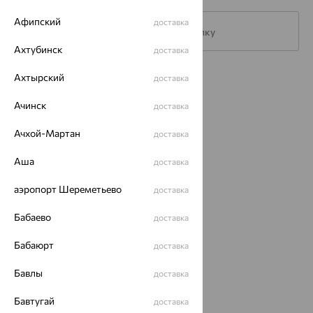
Афипский
доставка
Подписаться на рассылку
Ахтубинск
доставка
Ахтырский
доставка
Каталог
Ачинск
Акции
доставка
Ачхой-Мартан
Доставка
доставка
Покупателям
Аша
доставка
О нас
аэропорт Шереметьево
доставка
Магазины и доставка
г. Липецк
Бабаево
доставка
ул. Зегеля, 27/2
еще 3
Бабаюрт
доставка
Другие города
Бавлы
доставка
8 (800) 250-02-30
Заказать звонок
Бавтугай
доставка