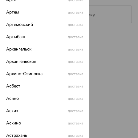
Артем
доставка
Подписаться на рассылку
Артемовский
доставка
Каталог
Артыбаш
доставка
Акции
Архангельск
доставка
Магазины
Архангельское
доставка
Покупателям
Архипо-Осиповка
доставка
О нас
Асбест
доставка
Магазины и доставка
г. Липецк
Асино
доставка
ул. Зегеля, 27/2
еще 3
Аскиз
доставка
Другие города
8 (800) 250-02-30
Аскино
доставка
Заказать звонок
Астрахань
доставка