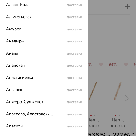
Алхан-Кала
доставка
Гарантия и возврат
Альметьевск
доставка
Амурск
доставка
Анадырь
доставка
Похожие изделия
Анапа
доставка
64%
64%
64%
64%
64%
Анапская
доставка
Анастасиевка
доставка
Ангарск
доставка
Анжеро-Судженск
доставка
Апастово, Апастовский район
доставка
Цепь,
Цепь,
Цепь,
Цепь,
Цепь,
золото,
золото,
золото,
золото
золото
Апатиты
доставка
SOKOLOV
SOKOLOV
SOKOLOV
538 584
272 625
1
49 191
141 575
56 899
₽
₽
₽
₽
от
от
от
от
от