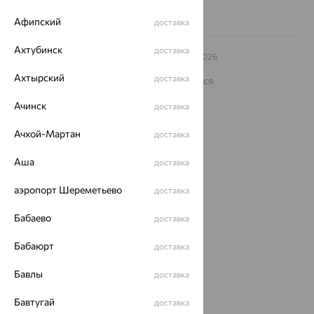
Афипский
доставка
Ахтубинск
доставка
© ООО «Ювелирный дом «Кристалл»,
2009
– 2026
Архив акций
Архив изделий
Карта сайта
Ахтырский
доставка
На информационном ресурсе применяются
рекомендательные технологии
Ачинск
доставка
ОГРН 1044800168379
Политика конфеденциальности
Ачхой-Мартан
доставка
Разработка сайта —
CUBA
Аша
доставка
аэропорт Шереметьево
доставка
Бабаево
доставка
Бабаюрт
доставка
Бавлы
доставка
Бавтугай
доставка