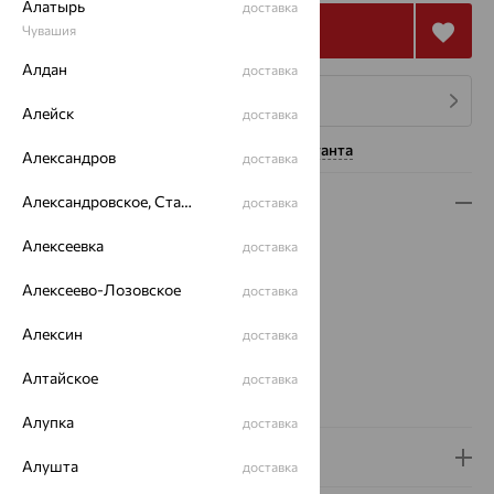
Алатырь
доставка
Купить
Чувашия
Алдан
доставка
4 платежа по 62 069
₽
Алейск
доставка
Нужна помощь консультанта
Александров
доставка
Александровское, Ставропольский край
Описание
доставка
Вид изделия:
полновесные
Алексеевка
доставка
Вес:
20.29 — 22.09
Алексеево-Лозовское
доставка
Плетение:
бисмарк
Металл:
Золото
Алексин
доставка
Цвет металла:
Красный
Проба:
585
Алтайское
доставка
Страна происхождения:
РОССИЯ
Алупка
доставка
Доставка и оплата
Алушта
доставка