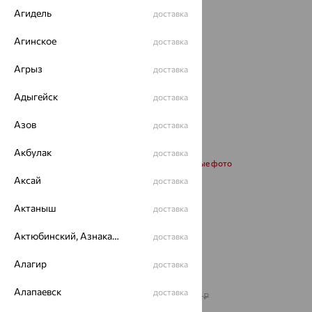
Агидель
доставка
Агинское
доставка
Агрыз
доставка
Адыгейск
доставка
Азов
доставка
Акбулак
доставка
Запросить дополнительные фото
Аксай
доставка
Размеры:
Актаныш
доставка
55
60
Актюбинский, Азнакаевский район
доставка
Калькулятор размера
Алагир
доставка
от 248 277
₽
Алапаевск
доставка
689 657
₽