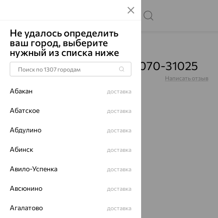
Не удалось определить
ваш город, выберите
Главная
Каталог
Цепи
нужный из списка ниже
Цепь, золото, 332-0Z-0070-31025
Артикул:
332-0Z-0070-31025
Написать отзыв
Абакан
доставка
Абатское
доставка
Абдулино
64%
доставка
Абинск
доставка
Авило-Успенка
доставка
Авсюнино
доставка
Агалатово
доставка