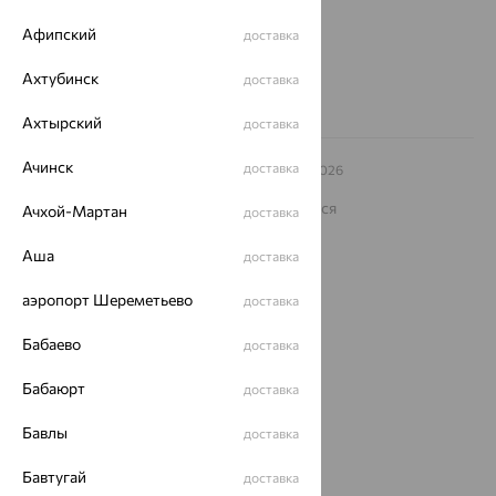
Другие города
8 (800) 250-02-30
Афипский
доставка
Заказать звонок
Ахтубинск
доставка
Ахтырский
доставка
Ачинск
доставка
© ООО «Ювелирный дом «Кристалл»,
2009
– 2026
Архив акций
Архив изделий
Карта сайта
На информационном ресурсе применяются
Ачхой-Мартан
доставка
рекомендательные технологии
Аша
доставка
ОГРН 1044800168379
Политика конфеденциальности
аэропорт Шереметьево
доставка
Разработка сайта —
CUBA
Бабаево
доставка
Бабаюрт
доставка
Бавлы
доставка
Бавтугай
доставка