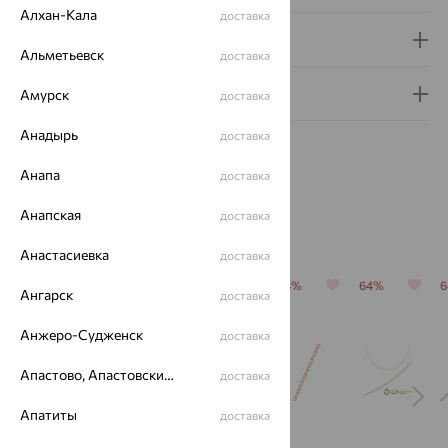
Алхан-Кала
доставка
Доставка и оплата
Альметьевск
доставка
Гарантия и возврат
Амурск
доставка
Анадырь
доставка
Анапа
доставка
Анапская
доставка
Похожие изделия
Анастасиевка
доставка
64%
64%
70%
64%
64%
Ангарск
доставка
Анжеро-Судженск
доставка
Апастово, Апастовский район
доставка
Апатиты
доставка