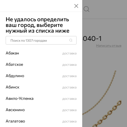
Не удалось определить
ваш город, выберите
Главная
Каталог
Цепи
нужный из списка ниже
Цепь, золото, 51-180-03040-1
Артикул:
51-180-03040-1
Написать отзыв
Абакан
доставка
Абатское
доставка
Абдулино
64%
доставка
Абинск
доставка
Авило-Успенка
доставка
Авсюнино
доставка
Агалатово
доставка