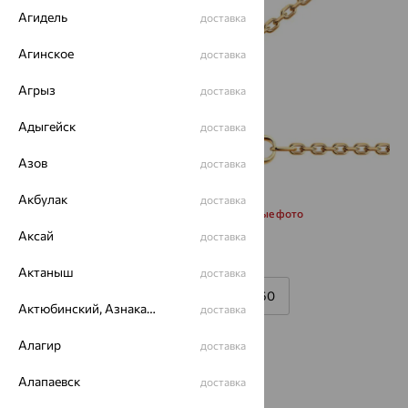
Агидель
доставка
Агинское
доставка
Агрыз
доставка
Адыгейск
доставка
Азов
доставка
Акбулак
доставка
Запросить дополнительные фото
Аксай
доставка
Размеры:
Актаныш
доставка
40
45
50
55
60
Актюбинский, Азнакаевский район
доставка
Калькулятор размера
Алагир
доставка
от 24 962
₽
Алапаевск
доставка
69 340
₽