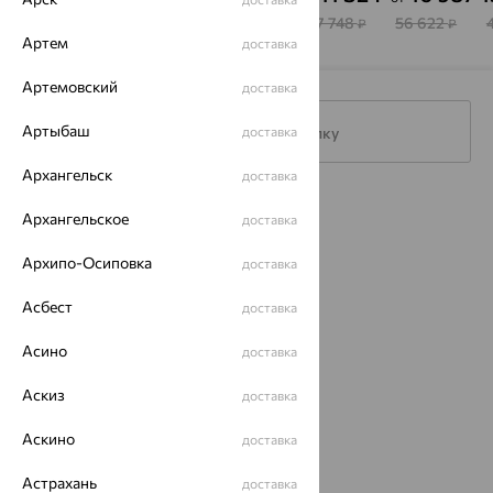
SOKOLOV
Холдинг
31 019
21 753
54 383
37 748
56 622
₽
₽
₽
₽
₽
Артем
доставка
Артемовский
доставка
Артыбаш
Подписаться на рассылку
доставка
Архангельск
доставка
Каталог
Архангельское
доставка
Акции
Архипо-Осиповка
доставка
Магазины
Асбест
доставка
Покупателям
Асино
доставка
О нас
Аскиз
доставка
Магазины и доставка
г. Липецк
ул. Зегеля, 27/2
Аскино
доставка
еще 3
Астрахань
доставка