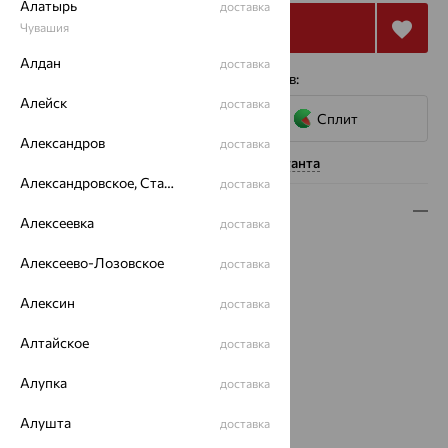
Алатырь
доставка
Купить
Чувашия
Алдан
доставка
4 платежа по 6 241
₽
с помощью сервисов:
Алейск
доставка
Сплит
Александров
доставка
Нужна помощь консультанта
Александровское, Ставропольский край
доставка
Описание
Алексеевка
доставка
Вид изделия:
полновесные
Алексеево-Лозовское
доставка
Вес:
2.04 — 3.07
Плетение:
якорное
Алексин
доставка
Металл:
Золото
Цвет металла:
Красный
Алтайское
доставка
Проба:
585
Алупка
доставка
Страна происхождения:
РОССИЯ
Бренд:
SOKOLOV
Алушта
доставка
Вес металла:
2.04 — 3.07