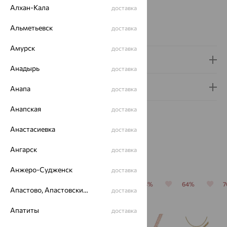
Алхан-Кала
Страна происхождения:
РОССИЯ
доставка
Бренд:
SOKOLOV
Альметьевск
доставка
Вес металла:
4.47 — 6.21
Амурск
доставка
Доставка и оплата
Анадырь
доставка
Гарантия и возврат
Анапа
доставка
Анапская
доставка
Анастасиевка
доставка
Ангарск
доставка
Похожие изделия
Анжеро-Судженск
доставка
64%
70%
64%
64%
64%
Апастово, Апастовский район
доставка
Апатиты
доставка