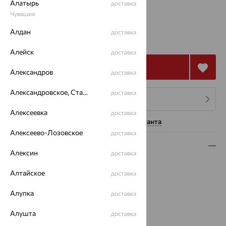
Алатырь
доставка
Калькулятор размера
Чувашия
от 52 760
Алдан
доставка
₽
146 556
₽
Алейск
доставка
Купить
Александров
доставка
Александровское, Ставропольский край
доставка
4 платежа по 13 190
₽
Алексеевка
доставка
Нужна помощь консультанта
Алексеево-Лозовское
доставка
Описание
Алексин
доставка
Вид изделия:
пустотелые
Алтайское
доставка
Вес:
4.47 — 6.21
Плетение:
двойной ромб
Алупка
доставка
Металл:
Золото
Цвет металла:
Красный
Алушта
доставка
Проба:
585