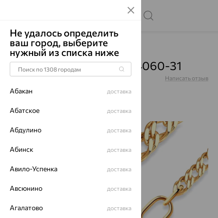
Не удалось определить
ваш город, выберите
Главная
Каталог
Цепи
нужный из списка ниже
Цепь, золото, 51-180-04060-31
Артикул:
51-180-04060-31
Написать отзыв
Абакан
доставка
Абатское
доставка
Абдулино
64%
доставка
Абинск
доставка
Авило-Успенка
доставка
Авсюнино
доставка
Агалатово
доставка