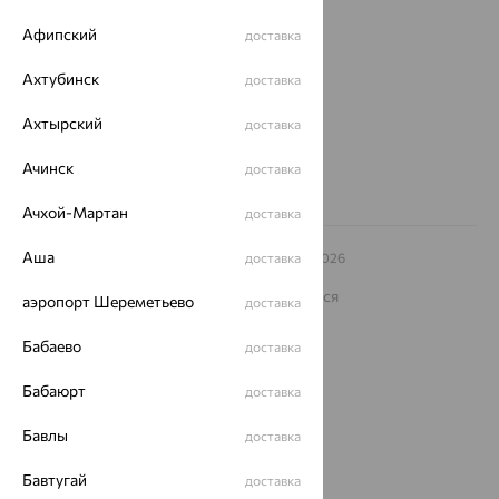
Магазины и доставка
г. Липецк
ул. Зегеля, 27/2
Афипский
доставка
еще 3
Ахтубинск
доставка
Другие города
8 (800) 250-02-30
Ахтырский
доставка
Заказать звонок
Ачинск
доставка
Ачхой-Мартан
доставка
Аша
© ООО «Ювелирный дом «Кристалл»,
доставка
2009
– 2026
Архив акций
Архив изделий
Карта сайта
На информационном ресурсе применяются
аэропорт Шереметьево
доставка
рекомендательные технологии
Бабаево
ОГРН 1044800168379
доставка
Политика конфеденциальности
Бабаюрт
доставка
Разработка сайта —
CUBA
Бавлы
доставка
Бавтугай
доставка