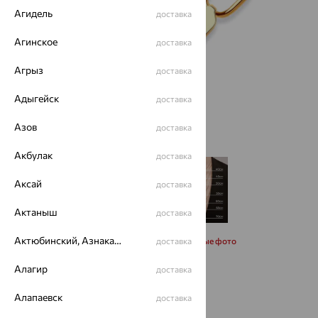
Агидель
доставка
Агинское
доставка
Агрыз
доставка
Адыгейск
доставка
Азов
доставка
Акбулак
доставка
Аксай
доставка
Актаныш
доставка
Актюбинский, Азнакаевский район
Запросить дополнительные фото
доставка
Алагир
доставка
Размеры:
Алапаевск
доставка
45
50
55
60